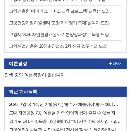
고양진흥원 '메이커 스페이스 교육 프로그램' 교육생 모집
고양건강가정지원센터 '고양 가족걷기 축제' 참여자 모집
고양시 '2026 자연환경해설사 기본양성과정' 교육생 모집
고양산업진흥원 '28청춘창업소' 2차 신규 입주기업 모집
여론광장
더보기
진행 중인 여론광장이 없습니다.
최근 기사목록
2026 고양 국가유산 야행(夜行) '행주가 예술이야' 행사 채비 나선 고양시
도내 자연공원 7곳, 여름철 가족·연인과 함께 즐길 수 있는 자연휴식처 추천
경기도·GH, 저소득층 대상 8월 4일부터 기존주택 전세임대 입주자 상시 모집
고양어린이박물관, 시민 참여형 전시회 '일상 속 뮤지엄: 잠시, 마음' 8월 개최