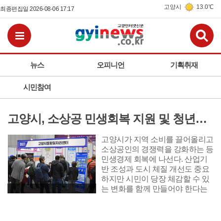
고양시
13.0℃
최종편집일 2026-08-06 17:17
검
전체메뉴보기
뉴스
오피니언
기획취재
시민참여
고양시, 소상공 민생회복 지원 및 청년기본소득·고양페이 확대 '도비 매칭 관건'
고양시가 지역 소비를 끌어올리고
소상공인의 경쟁력을 강화하는 등
민생경제 회복에 나선다. 산업기
반 조성과 도시 체질 개선도 중요
하지만 시민이 당장 체감할 수 있
는 변화를 함께 만들어야 한다는
판단이다. 먼저 시는 중단됐던 청
경기도교육청 '정장형 교복 폐지·편한 교복 전환, 교복 자율화 공론화' 추진
년기본소득을 재개하고 지역화폐
‘고양페이’의 발행 규모와 인센티