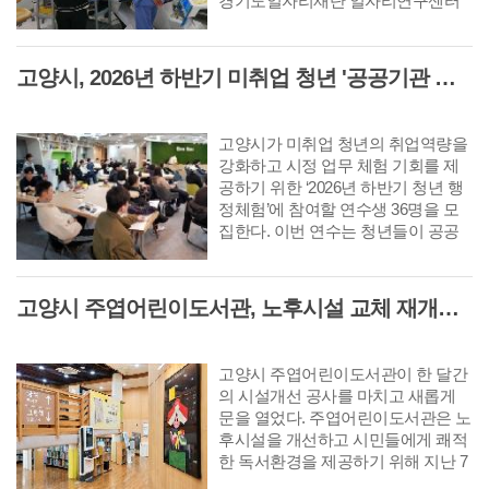
경기도일자리재단 일자리연구센터
는 이같은 내용이 담긴 GJF 고용이
슈리포트 ‘최근 경기도 사업·개인·공
공서비스 취업자 증가율 하락 원인
고양시, 2026년 하반기 미취업 청년 '공공기관 행정체험' 연수생 36명 모집
분석’을 발간했다.
고양시가 미취업 청년의 취업역량을
강화하고 시정 업무 체험 기회를 제
공하기 위한 ‘2026년 하반기 청년 행
정체험’에 참여할 연수생 36명을 모
집한다. 이번 연수는 청년들이 공공
기관 현장 업무를 직접 경험함으로써
시정에 대한 이해를 높이고 향후 본
인의 진로를 탐색하는 데 도움을 주
고양시 주엽어린이도서관, 노후시설 교체 재개관 '다락·아기 독서공간 등 조성'
기 위해 마련됐다.
고양시 주엽어린이도서관이 한 달간
의 시설개선 공사를 마치고 새롭게
문을 열었다. 주엽어린이도서관은 노
후시설을 개선하고 시민들에게 쾌적
한 독서환경을 제공하기 위해 지난 7
월 3일부터 8월 2일까지 휴관하고 공