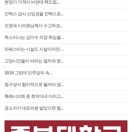
분양가 가격이 비싼데 택도없...
민경선 고양시장, LIH 한...
킨텍스 감사 선임권을 킨텍스로...
고양시, 여름철 재난안전 대...
오영숙 시의원님께서 수고하셨...
똑소리나는 김미수 의장 취임을...
라페스타는 시설도 시설이지만 ...
고양시민들이 바라는 절차와 분...
민경선 고양시장, 경기도지사...
'고양시 킨텍스 상임감사 선...
18:16 그런데 민주당의 속...
원구성이 합리적으로 될꺼라 생...
특례시의회 중 최악이네 이러고...
공소자가 대표의원 맡았으면 협...
제10대 고양시의회 의원 첫...
오영숙 고양시의원 '주교동 ...