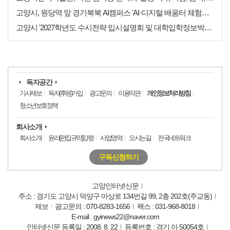
고양시, 원당역 앞 경기북북 AI캠퍼스 'AI·디지털 배움터 체험존' 12월까지 운영
고양시 '2027학년도 수시전략 입시설명회 및 대학입학정보박람회' 8일 개최
독자공간
기사제보
독자(후원)가입
광고문의
이용약관
개인정보처리방침
청소년보호정책
회사소개
회사소개
윤리(편집규약)강령
사업영역
오시는길
전국네트워크
구독신청하기
고양인터넷신문
주소 : 경기도 고양시 덕양구 마상로 134번길 99, 2층 202호(주교동)
제보ㆍ광고문의 : 070-8283-1656
팩스 : 031-968-8018
E-mail : gyinews22@naver.com
인터넷신문 등록일 : 2008. 8. 22
등록번호 : 경기 아 50054호