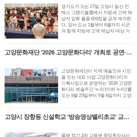
경기도가 오는 27일 고양시 일산 킨
텍스 그랜드볼룸에서 지방세 고액 체
납자 압류 물품 620점을 공개 매각한
다. 앞서 도는 1월부터 6월까지 시군
과 함께 지방세 고액 체납자 대상 가
택수색을 진행하고 이번 공개 매각
대상 물품을 압류했다. 매각 대상은
명품 시계 28점, 명품 가방 171점, 순
고양문화재단 '2026 고양문화다리' 개최로 공연·시각 등 다채로운 무대 선보여
금 팔찌 등 귀금속 265점과 미술품,
골프채, 양주 등 총 620점이다. 주요
물품으로는 최저 입찰가 1,350만원의
고양문화재단이 지역 예술인과 시민
위블로 시계와 650만 원의 롤렉스 시
을 잇는 대표 사업 고양문화다리의
계, 450만원의 샤넬 가방, 912만원의
기획사업으로 운영하는 ‘2026 고양문
순금 팔찌 등이 있다.
화다리 예술주간 ‘누리’(이하 누리)‘를
오는 8월 29일부터 9월 6일까지 고양
아람누리 일원(새라새극장, 갤러리누
리)에서 개최한다. 예술주간 ‘누리’는
지난해 처음 선보인 고양문화다리의
고양시 장항동 신설학교 '방송영상밸리초교' 교육부 심사 통과··2030년 개교
기획사업으로 시민이 예술을 일상에
서 가까이 접하고 예술인과 직접 교
류할 수 있는 접점을 넓히기 위해 마
올해 정기 3차 교육부 중앙투자심사