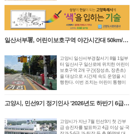
사를 진행했다. 이번 공사를 통해 노
후 엘리베이터를 교체하고 외부 데크
와 화장실을 전면 정비했으며 자료실
과 공용공간의 내부 환경도 개선했
다. 또 어린이와 보호자, 장애인 등 다
양한 이용자가 편리하게 시설을 이용
일산서부署, 어린이보호구역 야간시간대 50km/h 완화 '시간제 속도운영' 시행
할 수 있도록 화장실과 이동 동선을
정비하는 등 안전성과 이용 편의성을
높였다.
고양시 일산서부경찰서기 8월 1일부
터 일산서구 일산로에 위치한 어린이
보호구역 2개 구간(장성초, 장촌초)
을 대상으로 시간제 속도 운영을 시
행한다. 이번 조치는 어린이 통행이
거의 없는 야간시간대에도 주간과 동
일한 제한속도 적용으로 발생하는 운
전자 불편을 개선하고 원활한 교통흐
고양시, 민선9기 정기인사 '2026년도 하반기 6급 팀장 인사발령 사항'
름을 확보하기 위해서 추진되었다.
고양시가 지난 7월 민선9기 첫 간부
급 승진자를 발표하고 4급 이상 실·국
장과 5·6급 과·팀장 등 총 86명에 대