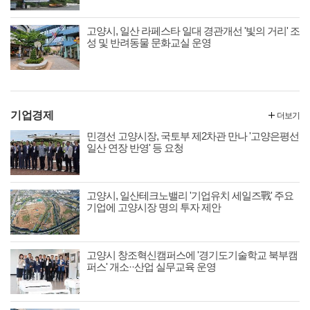
고양시, 일산 라페스타 일대 경관개선 '빛의 거리' 조
성 및 반려동물 문화교실 운영
기업경제
더보기
민경선 고양시장, 국토부 제2차관 만나 '고양은평선
일산 연장 반영' 등 요청
고양시, 일산테크노밸리 '기업유치 세일즈戰' 주요
기업에 고양시장 명의 투자 제안
고양시 창조혁신캠퍼스에 '경기도기술학교 북부캠
퍼스' 개소··산업 실무교육 운영