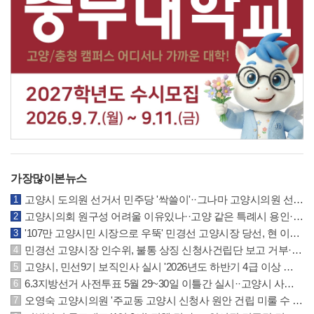
민선9기 고양시장 인수위 해...
고양시의회, 원구성 이후 첫...
가장많이본뉴스
고양시 도의원 선거서 민주당 '싹쓸이'··그나마 고양시의원 선거는 국민의힘 선방
고양시의회 원구성 어려울 이유있나··고양 같은 특례시 용인·수원시의회 참조하길
'107만 고양시민 시장으로 우뚝' 민경선 고양시장 당선, 현 이동환 시장에 크게 앞서
민경선 고양시장 인수위, 불통 상징 신청사건립단 보고 거부··원안건립 계획 요구
고양시, 민선9기 보직인사 실시 '2026년도 하반기 4급 이상 및 5·6급 인사발령 사항'
6.3지방선거 사전투표 5월 29~30일 이틀간 실시··고양시 사전투표소 위치 안내
오영숙 고양시의원 '주교동 고양시 신청사 원안 건립 미룰 수 없는 과제' 추진 촉구