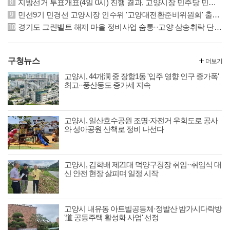
지방선거 투표개표(4일 0시) 진행 결과, 고양시장 민주당 민경선 후보 62.7% 우위
민선9기 민경선 고양시장 인수위 '고양대전환준비위원회' 출범··22일 본격 활동
경기도 그린벨트 해제 마을 정비사업 숨통··고양 삼송취락 단계적 정비 가능해져
구청뉴스
더보기
고양시, 44개洞 중 장항1동 '입주 영향 인구 증가폭'
최고··풍산동도 증가세 지속
고양시, 일산호수공원 조명·자전거 우회도로 공사
와 성아공원 산책로 정비 나선다
고양시, 김학배 제21대 덕양구청장 취임··취임식 대
신 안전 현장 살피며 일정 시작
고양시 내유동 아트빌공동체·정발산 밤가시다락방
'道 공동주택 활성화 사업' 선정