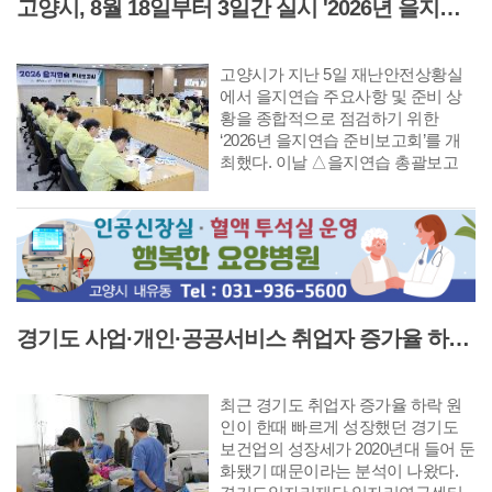
고양시, 8월 18일부터 3일간 실시 '2026년 을지연습' 앞두고 준비보고회 개최
로 한 오스카 와일드의 동명 희곡을
원작으로 한다. 극작가 고선웅이 파
격적으로 대본을 재구성하고 김시화
고양시가 지난 5일 재난안전상황실
연출이 감각적인 움직임과 무대 언어
에서 을지연습 주요사항 및 준비 상
를 더해 완성한 탐미적 창극이다.
황을 종합적으로 점검하기 위한
‘2026년 을지연습 준비보고회’를 개
최했다. 이날 △을지연습 총괄보고
△각 부서 충무계획 분야별 주요보고
△지난해 문제점 및 조치결과 보고
순으로 진행됐다.
경기도 사업·개인·공공서비스 취업자 증가율 하락 '보건업 성장 둔화가 주원인'
최근 경기도 취업자 증가율 하락 원
인이 한때 빠르게 성장했던 경기도
보건업의 성장세가 2020년대 들어 둔
화됐기 때문이라는 분석이 나왔다.