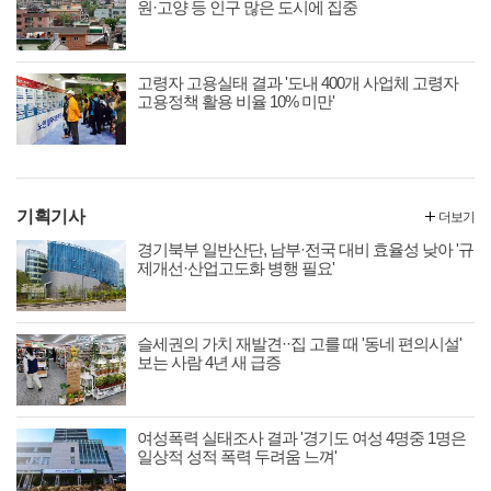
원·고양 등 인구 많은 도시에 집중
고령자 고용실태 결과 '도내 400개 사업체 고령자
고용정책 활용 비율 10% 미만'
기획기사
더보기
경기북부 일반산단, 남부·전국 대비 효율성 낮아 '규
제개선·산업고도화 병행 필요'
슬세권의 가치 재발견··집 고를 때 '동네 편의시설'
보는 사람 4년 새 급증
여성폭력 실태조사 결과 '경기도 여성 4명중 1명은
일상적 성적 폭력 두려움 느껴'