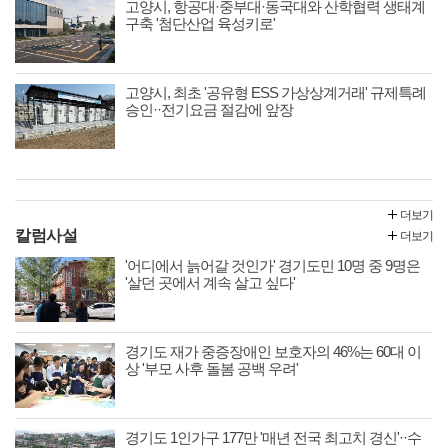
고양시, 항공대·중부대·동국대와 산학협력 생태계
구축 '첨단산업 육성키로'
고양시, 최초 '공유형 ESS 가상상계거래' 규제특례
승인··전기요금 절감에 앞장
더보기
칼럼사설
더보기
'어디에서 늙어갈 것인가' 경기도민 10명 중 9명은
'살던 곳에서 계속 살고 싶다'
경기도 재가 중증장애인 보호자의 46%는 60대 이
상 '부모 사후 돌봄 공백 우려'
경기도 1인가구 177만 '매년 전국 최고치 경신'··수