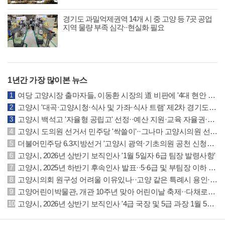
경기도 과밀억제권역 14개 시 중 고양 등 7곳 공업
지역 물량 부족 심각··현실화 필요
1년간 가장 많이본 뉴스
여당 고양시장 출마자들, 이동환 시장의 道 비판에 '4대 현안 실패는 본인 무능 결과'
고양시 '대곡·고양시청·식사 및 가좌·식사 트램' 제2차 경기도 도시철도망에 반영
고양시 백석고 '자율형 공립고' 선정··예산 지원·교육 자율권·지역협력 확대 등 특례
고양시 도의원 선거서 민주당 '싹쓸이'··그나마 고양시의원 선거는 국민의힘 선방
더불어민주당 6.3지방선거 '고양시 광역·기초의원 공천 신청자' 명단 공개
고양시, 2026년 상반기 보직인사 '1월 5일자 6급 팀장 발령사항'
고양시, 2025년 하반기 후속인사 발표··5·6급 및 부팀장 이하 인사발령 사항
고양시의회 원구성 어려울 이유있나··고양 같은 특례시 용인·수원시의회 참조하길
고양어린이박물관, 개관 10주년 맞아 어린이날 축제··다채로운 체험·공연·마켓 운영
고양시, 2026년 상반기 보직인사 '4급 국장 및 5급 과장 1월 5일자 발령사항'