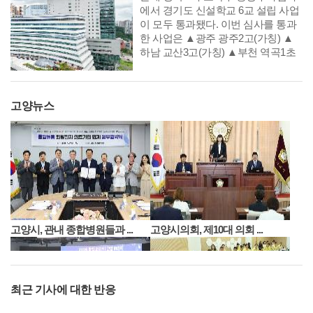
련된 사업이다. 올해는 기존 공연·전
에서 경기도 신설학교 6교 설립 사업
통 중심에서 시각 분야까지 지원 범
이 모두 통과됐다. 이번 심사를 통과
위를 한층 확대했다.
한 사업은 ▲광주 광주2고(가칭) ▲
하남 교산3고(가칭) ▲부천 역곡1초
(가칭), 대장특수(가칭) ▲안산 안산
신길1초(가칭) ▲고양 방송영상밸리
초(가칭) 총 6건이다.
고양뉴스
고양시, 관내 종합병원들과 ...
고양시의회, 제10대 의회 ...
최근 기사에 대한 반응