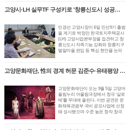
경기도교육청이 5일 학생 중심 교
브를 확대해 소비를 지역 상권으
복 지원 제도 개선을 위한 ‘편한 교
고양시·LH 실무TF 구성키로 '창릉신도시 성공적 조성 및 자족기능 강화 협력'
로 유입시키겠다는 계획이다. 이
복으로 교복 문화 대전환’ 정책을
와 함께 소상공인 특례보증과 경
발표했다. 이번 정책은 안민석 교
영 개선을 병행해 경제적 부담 완
육감 취임 후 제3호 정책 결재로
민경선 고양시장이 6일 민선9기 출범
화와 경쟁력 제고를 동시에 추진
학생과 학부모가 체감하는 교복
을 계기로 박정만 한국토지주택공사
한다.
제도 개선에 본격 시동을 걸었다.
(LH) 고양사업본부장을 접견하고 창
정책 주요 내용은 ▲편한 교복으
릉신도시 자족기능 강화와 창릉지구
로 전환 ▲교복 자율화 공론화 ▲
벌말마을 편입 등 핵심 현안을 논의
교복 품질 확보 ▲학부모 교복비
했다. 이날 접견은 박정만 LH 고양사
부담 완화 ▲학교 업무 경감 등이
업본부장의 방문 인사를 겸해 마련됐
다. 특히 학생·학부모·학교 현장 요
으며 양 기관은 핵심 사업의 신속한
구를 반영해 교복 제도를 획기적
고양문화재단, 性의 경계 허문 김준수·유태평양 주연 남성 창극 '살로메' 공연
추진을 위해 실무TF를 구성하고 정
으로 개선하는 데 초점을 맞췄다.
례회의를 운영하는 등 긴밀한 협력체
계를 구축하기로 뜻을 모았다.
고양문화재단이 오는 9월 5일 고양어
울림누리 어울림극장에서 창극 ‘살로
메’를 무대에 올린다. 이번 공연은 문
화체육관광부 국비 공모사업에 선정
돼 성사됐으며 수준 높은 창작 창극
을 지역 관객에게 선보이는 자리다.
살로메는 남성을 유혹해 파멸로 이끄
는 세기의 요부(妖婦) '살로메'를 소재