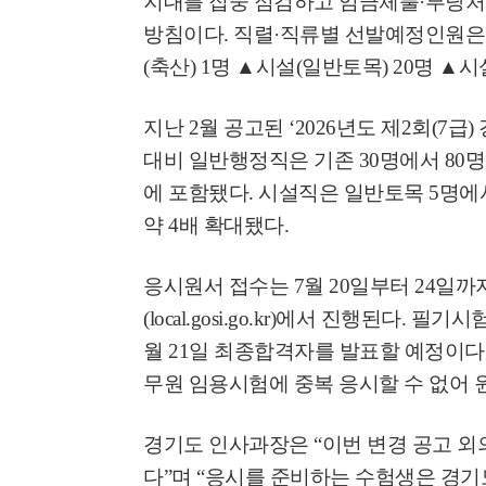
지대를 집중 점검하고 임금체불
·
부당처
방침이다
.
직렬
·
직류별 선발예정인원
'제38회 고양행주문
(
축산
) 1
명
▲
시설
(
일반토목
) 20
명
▲
시
일대 개최
지난
2
월 공고된
‘2026
년도 제
2
회
(7
급
)
고양환경에너지시설(
대비 일반행정직은 기존
30
명에서
80
명
훈련 실시
에 포함됐다
.
시설직은 일반토목
5
명에
약
4
배 확대됐다
.
응시원서 접수는
7
월
20
일부터
24
일까
(local.gosi.go.kr)
에서 진행된다
.
필기시
월
21
일 최종합격자를 발표할 예정이다
무원 임용시험에 중복 응시할 수 없어 
경기도 인사과장은
“
이번 변경 공고 외
다
”
며
“
응시를 준비하는 수험생은 경기