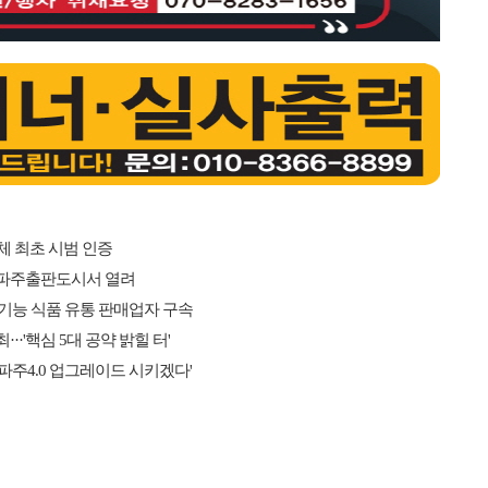
체 최초 시범 인증
까지 파주출판도시서 열려
기능 식품 유통 판매업자 구속
·'핵심 5대 공약 밝힐 터'
파주4.0 업그레이드 시키겠다'