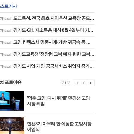
스트기사
도교육청, 전국 최초 지역추천 교육장 공모 결실··고양교육청 강현주 교육장 선발
경기뉴스]
경기도·GH, 저소득층 대상 8월 4일부터 기존주택 전세임대 입주자 상시 모집
경기뉴스]
고양 킨텍스서 명품시계·가방·귀금속 등 체납자 압류 동산 620점 공개 경매
경기뉴스]
경기도교육청 '정장형 교복 폐지·편한 교복 전환, 교복 자율화 공론화' 추진
경기뉴스]
경기도 사업·개인·공공서비스 취업자 증가율 하락 '보건업 성장 둔화가 주원인'
경기뉴스]
ot! 포토이슈
포토이슈 정지
포토이슈 이전보기
포토이슈 다음보기
2 / 2
'멈춘 고양, 다시 뛰게!' 민경선 고양
고양
시장 취임
면 
민선8기 마무리 한 이동환 고양시장
물향
이임식
종 