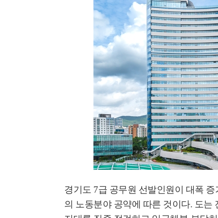
'멈춘 고양, 다시 뛰
시장 취임
경기도
7
급 공무원 선발인원이 대폭 증
민선8기 마무리 한
의 노동분야 공약에 따른 것이다
.
도는 
이임식