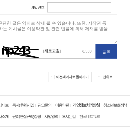
비밀번호
[새로고침]
0
/500
이전페이지로 돌아가기
맨위로
사제보
독자(후원)가입
광고문의
이용약관
개인정보처리방침
청소년보호정책
사소개
윤리(편집규약)강령
사업영역
오시는길
전국네트워크