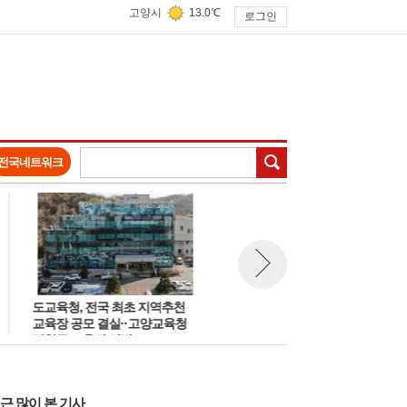
고양시
13.0℃
로그인
검색
전국네트워크
도교육청, 전국 최초 지역추천
경기도일자리포털 '잡아바' 취
뉴스 다음보기
교육장 공모 결실··고양교육청
교육·자기소개서 등 무료 취업
강현주 교육장 선발
원 서비스 제공
근 많이 본 기사