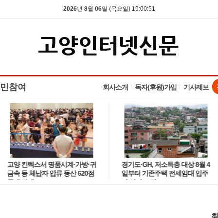
2026
년
8
월
06
일 (목요일) 19:00:53
민참여
회사소개
독자(후원)가입
기사제보
고양 킨텍스서 명품시계·가방·귀
경기도·GH, 저소득층 대상 8월 4
금속 등 체납자 압류 동산 620점
일부터 기존주택 전세임대 입주
공개 경매
자 상시 모집
최