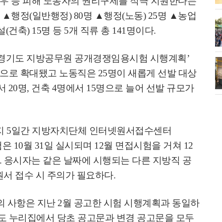
우 등 피해 노동자의 권리구제를 적극 지원한다는
은
▲
행정
(
일반행정
) 80
명
▲
행정
(
노동
) 25
명
▲
농업
화제' 행주산성
민경선 시장, 2026 고양시장배 볼링
설
(
건축
) 15
명 등
5
개 직류 총
141
명이다
.
대회 시구
경기도 지방공무원 공개경쟁임용시험 시행계획
’
소각장) 소방
제30회 고양특례시장기 배드민턴대
으로 확대됐고 노동직은
25
명이 새롭게 선발 대상
회 개최
서
20
명
,
건축
4
명에서
15
명으로 늘어 선발 규모가
지
5
일간 지방자치단체 인터넷원서접수센터
험은
10
월
31
일 실시되며
12
월 면접시험을 거쳐
12
.
응시자는 같은 날짜에 시행되는 다른 지방직 공
원서 접수 시 주의가 필요하다
.
의 사항은 지난
2
월 공고한 시험 시행계획과 동일하
도 누리집에서 당초 공고문과 변경 공고문을 모두