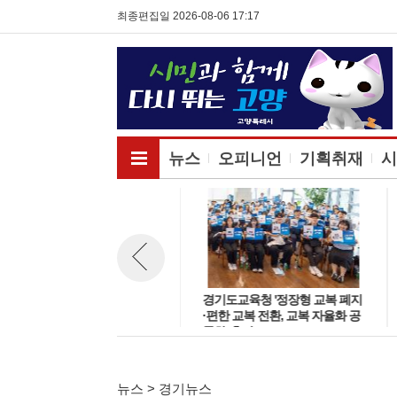
최종편집일 2026-08-06 17:17
전체메뉴보기
뉴스
오피니언
기획취재
시
경기도 사업·개인·공공서비스 취
경기도교육청 '정장형 교복 폐지
뉴스 이전보기
업자 증가율 하락 '보건업 성장
·편한 교복 전환, 교복 자율화 공
둔화가 주원인'
론화' 추진
뉴스 > 경기뉴스