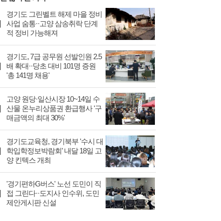
경기도 그린벨트 해제 마을 정비
사업 숨통··고양 삼송취락 단계
적 정비 가능해져
경기도, 7급 공무원 선발인원 2.5
배 확대··당초 대비 101명 증원
'총 141명 채용'
고양 원당·일산시장 10~14일 수
산물 온누리상품권 환급행사 '구
매금액의 최대 30%'
경기도교육청, 경기북부 '수시 대
학입학정보박람회' 내달 18일 고
양 킨텍스 개최
'경기편하G버스' 노선 도민이 직
접 그린다··도지사 인수위, 도민
제안게시판 신설