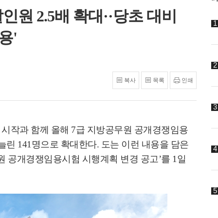
인원 2.5배 확대··당초 대비
용'
복사
목록
인쇄
 시작과 함께 올해
7
급 지방공무원 공개경쟁임용
 늘린
141
명으로 확대한다
.
도는 이런 내용을 담은
원 공개경쟁임용시험 시행계획 변경 공고
’
를
1
일