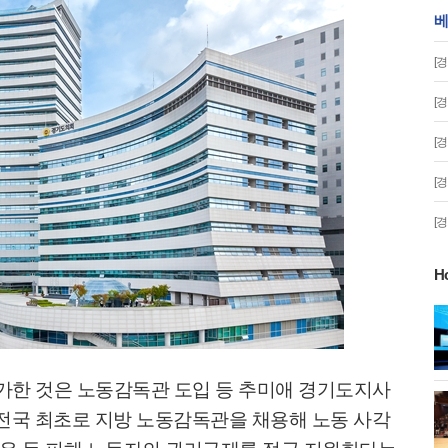
베
[
[
[
[
[
H
게!' 민경선 고양
고양시 폭염특보에 '도로 살수차' 전
면 가동
가한 것은 노동감독관 도입 등 추미애 경기도지사
 이동환 고양시장
물향기수목원 무궁화 절정 '50여 품
전국 최초로 지방 노동감독관을 채용해 노동 사각
종 감상'