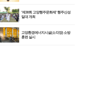
'제38회 고양행주문화제' 행주산성
민경
일대 개최
대회
고양환경에너지시설(소각장) 소방
제3
훈련 실시
회 