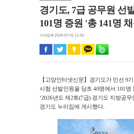
경기도, 7급 공무원 선발
101명 증원 '총 141명 채
기사입력 2026-07-01 11:42
페이스북으로 공유
트위터로 공유
카카오 스토리로 공유
카카오톡으로 공유
밴드로 공유
【고양인터넷신문】
경기도가 민선
9
기
시험 선발인원을 당초
40
명에서
101
명
‘2026
년도 제
2
회
(7
급
)
경기도 지방공무
경기도 누리집에 게시했다
.