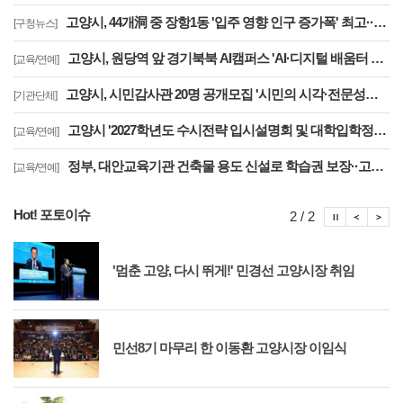
고양시, 44개洞 중 장항1동 '입주 영향 인구 증가폭' 최고··풍산동도 증가세 지속
[구청뉴스]
고양시, 원당역 앞 경기북북 AI캠퍼스 'AI·디지털 배움터 체험존' 12월까지 운영
[교육/연예]
고양시, 시민감사관 20명 공개모집 '시민의 시각·전문성으로 감사행정 제고'
[기관단체]
고양시 '2027학년도 수시전략 입시설명회 및 대학입학정보박람회' 8일 개최
[교육/연예]
정부, 대안교육기관 건축물 용도 신설로 학습권 보장··고양자유학교 문제 해소
[교육/연예]
Hot! 포토이슈
포토이슈
포토
포
2 / 2
'멈춘 고양, 다시 뛰게!' 민경선 고양시장 취임
민선8기 마무리 한 이동환 고양시장 이임식