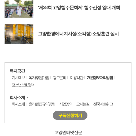
'제38회 고양행주문화제' 행주산성 일대 개최
고양환경에너지시설(소각장) 소방훈련 실시
독자공간
기사제보
독자(후원)가입
광고문의
이용약관
개인정보처리방침
청소년보호정책
회사소개
회사소개
윤리(편집규약)강령
사업영역
오시는길
전국네트워크
구독신청하기
고양인터넷신문