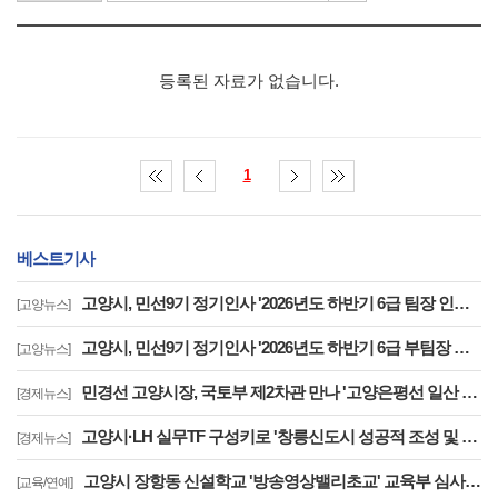
등록된 자료가 없습니다.
1
베스트기사
고양시, 민선9기 정기인사 '2026년도 하반기 6급 팀장 인사발령 사항'
[고양뉴스]
고양시, 민선9기 정기인사 '2026년도 하반기 6급 부팀장 이하 인사발령 사항'
[고양뉴스]
민경선 고양시장, 국토부 제2차관 만나 '고양은평선 일산 연장 반영' 등 요청
[경제뉴스]
고양시·LH 실무TF 구성키로 '창릉신도시 성공적 조성 및 자족기능 강화 협력'
[경제뉴스]
고양시 장항동 신설학교 '방송영상밸리초교' 교육부 심사 통과··2030년 개교
[교육/연예]