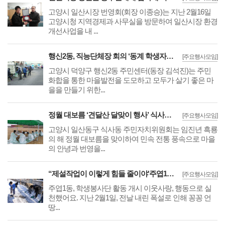
고양시 일산시장 번영회(회장 이종승)는 지난 2월16일
고양시청 지역경제과 사무실을 방문하여 일산시장 환경
개선사업을 내 ...
행신2동, 직능단체장 회의 ‘동계 학생자원봉사 활동’ 성황리에 마쳐
[주요행사모임]
고양시 덕양구 행신2동 주민센터(동장 김석진)는 주민
화합을 통한 마을발전을 도모하고 모두가 살기 좋은 마
을을 만들기 위한...
정월 대보름 ‘견달산 달맞이 행사’ 식사동 주민자치위원회
[주요행사모임]
고양시 일산동구 식사동 주민자치위원회는 임진년 흑룡
의 해 정월 대보름을 맞이하여 민속 전통 풍속으로 마을
의 안녕과 번영을...
“제설작업이 이렇게 힘들 줄이야'주엽1동, 학생봉사단 활동 개시
[주요행사모임]
주엽1동, 학생봉사단 활동 개시 이웃사랑, 행동으로 실
천했어요. 지난 2월1일, 전날 내린 폭설로 인해 꽁꽁 언
땅...