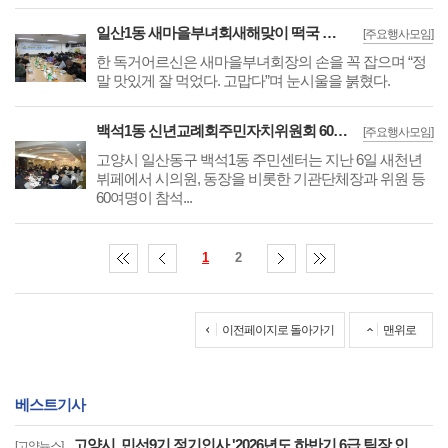
일산1동 새마을부녀회새해맞이 떡국 행사
[주요행사모임]
한 독거어르신은 새마을부녀회장의 손을 꼭 잡으며 “정
말 맛있게 잘 먹었다. 고맙다”며 눈시울을 붉혔다.
백석1동 신년교례회주민자치위원회 60여명 함께
[주요행사모임]
고양시 일산동구 백석1동 주민센터는 지난 6일 새천년
뷔페에서 시의원, 동장을 비롯한 기관단체장과 위원 등
60여명이 참석...
1
2
이전페이지로 돌아가기
맨위로
베스트기사
고양시, 민선9기 정기인사 '2026년도 하반기 6급 팀장 인사발령 사항'
[고양뉴스]