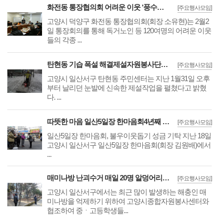
화전동 통장협의회 어려운 이웃 ‘풍수해보험 가입’ 동참
[주요행사모임]
고양시 덕양구 화전동 통장협의회(회장 소유현)는 2월2
일 통장회의를 통해 독거노인 등 120여명의 어려운 이웃
들의 각종 ...
탄현동 기습 폭설 해결제설자원봉사단으 신속성
[주요행사모임]
고양시 일산서구 탄현동 주민센터는 지난 1월31일 오후
부터 날리던 눈발에 신속한 제설작업을 펼쳤다고 밝혔
다. ...
따뜻한 마음 일산5일장 한마음회4년째 한결같이 성금 기탁
[주요행사모임]
일산5일장 한마음회, 불우이웃돕기 성금 기탁 지난 18일
고양시 일산서구 일산5일장 한마음회(회장 김원배)에서
...
매미나방 난괴수거 매일 20명 알덩어리 한개당 300~500개의 알
[주요행사모임]
고양시 일산서구에서는 최근 많이 발생하는 해충인 매
미나방을 억제하기 위하여 고양시종합자원봉사센터와
협조하여 중ㆍ고등학생들...