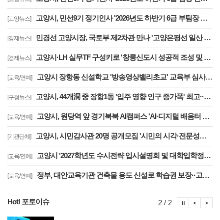
고양시, 민선9기 정기인사 '2026년도 하반기 6급 부팀장 이하 인사발령 사항'
[고양뉴스]
민경선 고양시장, 국토부 제2차관 만나 '고양은평선 일산 연장 반영' 등 요청
[경제뉴스]
고양시·LH 실무TF 구성키로 '창릉신도시 성공적 조성 및 자족기능 강화 협력'
[경제뉴스]
고양시 장항동 신설학교 '방송영상밸리초교' 교육부 심사 통과··2030년 개교
[교육/연예]
고양시, 44개洞 중 장항1동 '입주 영향 인구 증가폭' 최고··풍산동도 증가세 지속
[구청뉴스]
고양시, 원당역 앞 경기북북 AI캠퍼스 'AI·디지털 배움터 체험존' 12월까지 운영
[교육/연예]
고양시, 시민감사관 20명 공개모집 '시민의 시각·전문성으로 감사행정 제고'
[기관단체]
고양시 '2027학년도 수시전략 입시설명회 및 대학입학정보박람회' 8일 개최
[교육/연예]
정부, 대안교육기관 건축물 용도 신설로 학습권 보장··고양자유학교 문제 해소
[교육/연예]
Hot! 포토이슈
포토이슈
포토
포
2 / 2