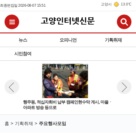
고양시
13.0℃
최종편집일 2026-08-07 15:51
검
전체메뉴보기
뉴스
오피니언
기획취재
시민참여
 모
행주동, 적십자회비 납부 캠페인현수막 게시, 마을ㆍ
마두
뉴스 이전보기
뉴스 다
아파트 방송 등으로
소식
홈
기획취재
주요행사모임