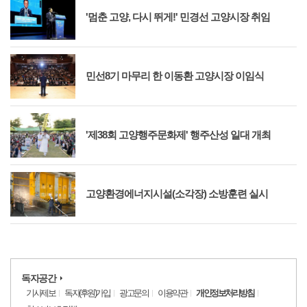
'멈춘 고양, 다시 뛰게!' 민경선 고양시장 취임
민선8기 마무리 한 이동환 고양시장 이임식
'제38회 고양행주문화제' 행주산성 일대 개최
고양환경에너지시설(소각장) 소방훈련 실시
독자공간
기사제보
독자(후원)가입
광고문의
이용약관
개인정보처리방침