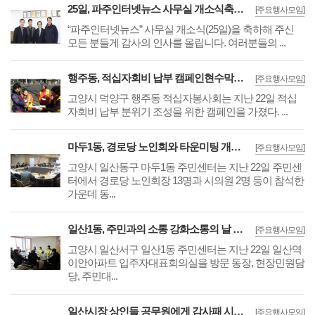
25일, 파주인터넷뉴스 사무실 개소식축하해 주신 모든분께 감사드립니다
[주요행사모임]
“파주인터넷뉴스” 사무실 개소식(25일)을 축하해 주신
모든 분들게 감사의 인사를 올립니다. 여러분들의 ...
행주동, 적십자회비 납부 캠페인현수막 게시, 마을ㆍ아파트 방송 등으로
[주요행사모임]
고양시 덕양구 행주동 적십자봉사회는 지난 22일 적십
자회비 납부 분위기 조성을 위한 캠페인을 가졌다. ...
마두1동, 경로당 노인회와 타운미팅 개최매월 생생한 소식을 담은 마을신문 발행
[주요행사모임]
고양시 일산동구 마두1동 주민센터는 지난 22일 주민센
터에서 경로당 노인회장 13명과 시의원 2명 등이 참석한
가운데 동...
일산1동, 주민과의 소통 강화소통의 날 주 1회 마을단위로 실시
[주요행사모임]
고양시 일산서구 일산1동 주민센터는 지난 22일 일산역
이안아파트 입주자대표회의실을 방문 동장, 현장민원담
당, 주민대...
일산시장 상인들 공무원에게 감사패 시장일을 내일처럼 지역경제과 양정길씨에게
[주요행사모임]