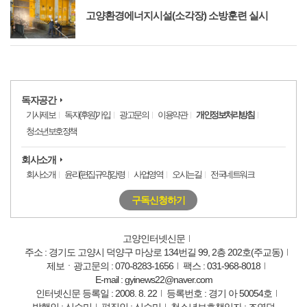
고양환경에너지시설(소각장) 소방훈련 실시
독자공간
기사제보
독자(후원)가입
광고문의
이용약관
개인정보처리방침
청소년보호정책
회사소개
회사소개
윤리(편집규약)강령
사업영역
오시는길
전국네트워크
구독신청하기
고양인터넷신문
주소 : 경기도 고양시 덕양구 마상로 134번길 99, 2층 202호(주교동)
제보ㆍ광고문의 : 070-8283-1656
팩스 : 031-968-8018
E-mail : gyinews22@naver.com
인터넷신문 등록일 : 2008. 8. 22
등록번호 : 경기 아 50054호