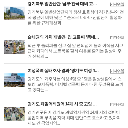
경기북부 일반산단, 남부·전국 대비 효율성 낮아 '규제개선·산업고도화 병행 필요'
[기자수첩]
경기북부 일반산업단지의 생산 효율성이 경기남부와 전
국 평균에 비해 낮은 수준으로 나타나 산업단지 활성화
를 위한 규제개선과...
슬세권의 가치 재발견··집 고를 때 '동네 편의시설' 보는 사람 4년 새 급증
[기자수첩]
퇴근 후 슬리퍼를 신고 집 앞 편의점에 들러 야식을 사고
근처 카페에서 노트북을 펼쳐 여유를 즐기는 일상이 주
거 선택의 ...
여성폭력 실태조사 결과 '경기도 여성 4명중 1명은 일상적 성적 폭력 두려움 느껴'
[기자수첩]
경기도에 거주하는 여성 4명 중 1명은 일상생활에서 스
토킹, 교제폭력, 디지털 성폭력 등에 대한 두려움을 느끼
고 있다는 ...
경기도 과밀억제권역 14개 시 중 고양 등 7곳 공업지역 물량 부족 심각··현실화 필요
[기자수첩]
경기연구원이 경기도 과밀억제권역 14개 시의 절반이
공업지역 부족을 지역 최대 현안으로 호소하고 있다며
시도 간 공업지역...