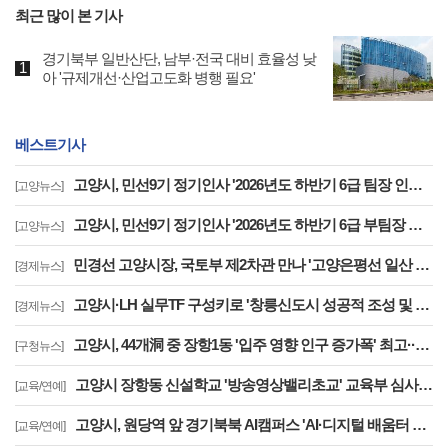
최근 많이 본 기사
경기북부 일반산단, 남부·전국 대비 효율성 낮
아 '규제개선·산업고도화 병행 필요'
베스트기사
고양시, 민선9기 정기인사 '2026년도 하반기 6급 팀장 인사발령 사항'
[고양뉴스]
고양시, 민선9기 정기인사 '2026년도 하반기 6급 부팀장 이하 인사발령 사항'
[고양뉴스]
민경선 고양시장, 국토부 제2차관 만나 '고양은평선 일산 연장 반영' 등 요청
[경제뉴스]
고양시·LH 실무TF 구성키로 '창릉신도시 성공적 조성 및 자족기능 강화 협력'
[경제뉴스]
고양시, 44개洞 중 장항1동 '입주 영향 인구 증가폭' 최고··풍산동도 증가세 지속
[구청뉴스]
고양시 장항동 신설학교 '방송영상밸리초교' 교육부 심사 통과··2030년 개교
[교육/연예]
고양시, 원당역 앞 경기북북 AI캠퍼스 'AI·디지털 배움터 체험존' 12월까지 운영
[교육/연예]