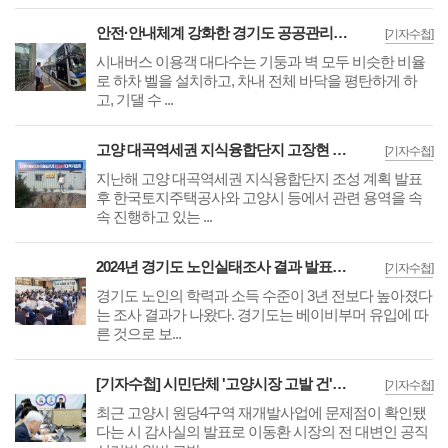
안전·안내체계 강화한 경기도 공공관리제 표준모델 개발··2층버스 이용만족도 80점
[기자수첩]
시내버스 이용객 대다수는 기둥과 벽 모두 비슷한 비율
로 하차 벨을 설치하고, 차내 전체 바닥을 평탄하게 하
고, 기댈 수 ...
고양 대곡역세권 지식융합단지 고장현 대책위원장 '민·관·공협의체 구성' 촉구
[기자수첩]
지난해 고양 대곡역세권 지식융합단지 조성 계획 발표
후 한국토지주택공사와 고양시 등에서 관련 용역을 속
속 진행하고 있는 ...
2024년 경기도 노인실태조사 결과 발표 '노인의 45.2%가 경제활동 중'
[기자수첩]
경기도 노인의 학력과 소득 수준이 3년 전보다 높아졌다
는 조사 결과가 나왔다. 경기도는 베이비부머 유입에 따
른 것으로 보...
[기자수첩] 시민단체 '고양시장 고발 건'으로 살펴본 고양시 정치 리스크 문제
[기자수첩]
최근 고양시 원당4구역 재개발사업에 문제점이 확인됐
다는 시 감사실의 발표로 이동환 시장의 전 대변인 공직