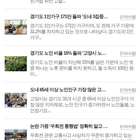
선거법 위반 고발...
경기도 1인가구 171만 돌파 '도내 3집중 1집은 혼자 산다'··고양은 3위로 7.4%
[기자수첩]
경기도 1인가구는 171만 가구이며, 도 전체 가구 가운데
31.2%를 차지하고 있는 것으로 나타났다. 경기도의 1인
가구...
경기도 노인 비율 15% 돌파 '고양시 노인인구 20위'··노인 1/3은 노후준비 못해
[기자수첩]
경기도 노인 비율이 지난해 15%를 넘은 가운데 노인 셋
중 하나는 노후 준비를 하지 못하고, 월 소득이 100만 원
미...
도내 65세 이상 노인인구 가장 많은 고양시, 장기요양 예산 급증에 '재정부담'
[기자수첩]
고양시는 경기도 31개 시군 중 65세 이상 노인인구가 가
장 많은 지자체로, 노인 인구가 증가하면서 노인돌봄, 노
인장기요...
논란 가중 '우회전 통행법' 정확히 알고 있는 수도권 시민은 0.3%뿐
[기자수첩]
우회전 관련 교통사고 사상자가 꾸준히 증가하고 있는