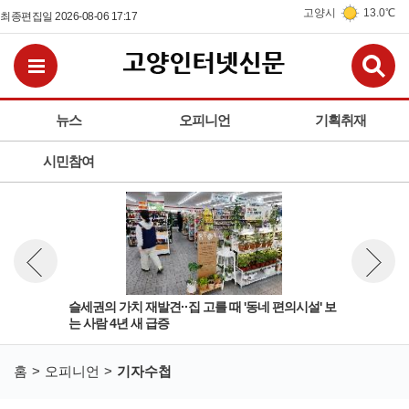
고양시
13.0℃
최종편집일 2026-08-06 17:17
검
전체메뉴보기
뉴스
오피니언
기획취재
시민참여
'규
슬세권의 가치 재발견··집 고를 때 '동네 편의시설' 보
여성
뉴스 이전보기
뉴스 다
는 사람 4년 새 급증
상적
홈
오피니언
기자수첩