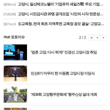
고양시, 일산테크노밸리 '기업유치 세일즈戰' 주요 기업에 고양시장 명의 투자 제안
[경제뉴스]
고양시, 시민감사관 20명 공개모집 '시민의 시각·전문성으로 감사행정 제고'
[기관단체]
도교육청, 전국 최초 지역추천 교육장 공모 결실··고양교육청 강현주 교육장 선발
[경기뉴스]
Hot! 포토이슈
포토이슈
포토
포
2 / 2
'멈춘 고양, 다시 뛰게!' 민경선 고양시장 취임
민선8기 마무리 한 이동환 고양시장 이임식
'제38회 고양행주문화제' 행주산성 일대 개최