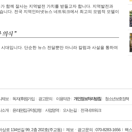
가 함께 잘사는 지역발전 가치를 받들고자 합니다. 지역발전과
습니다. 전국 지역인터넷뉴스 네트워크에서 최고의 모범적 모델이
화제' 행주산성
민경선 시장, 2026 고양시장배 볼링
대회 시구
소각장) 소방
제30회 고양특례시장기 배드민턴대
회 개최
 시대입니다. 단순한 뉴스 전달뿐만 아니라 칼럼과 사설을 통하여
사제보
독자(후원)가입
광고문의
이용약관
개인정보처리방침
청소년보호정책
사소개
윤리(편집규약)강령
사업영역
오시는길
전국네트워크
로 134번길 99, 2층 202호(주교동)
제보ㆍ광고문의 : 070-8283-1656
팩스 