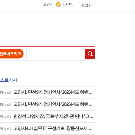
고양시
13.0℃
로그인
검색
전국네트워크
스트기사
고양시, 민선9기 정기인사 '2026년도 하반기 6급 팀장 인사발령 사항'
고양뉴스]
고양시, 민선9기 정기인사 '2026년도 하반기 6급 부팀장 이하 인사발령 사항'
고양뉴스]
민경선 고양시장, 국토부 제2차관 만나 '고양은평선 일산 연장 반영' 등 요청
경제뉴스]
고양시·LH 실무TF 구성키로 '창릉신도시 성공적 조성 및 자족기능 강화 협력'
경제뉴스]