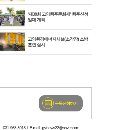
'제38회 고양행주문화제' 행주산성
민경
일대 개최
대회
고양환경에너지시설(소각장) 소방
제3
훈련 실시
회 
구독신청하기
: 031-968-8018
E-mail : gyinews22@naver.com