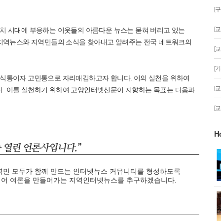
[
[
치 시대에 부응하는 이웃들의 아름다운 뉴스는 묻혀 버리고 있는
 지역뉴스와 지역민들의 소식을 찾아내고 알려주는 전국 네트워크의
[
[
소식통이자 고민통으로 자리매김하고자 합니다. 이의 실천을 위하여
[
. 이를 실천하기 위하여 고양인터넷신문이 지향하는 목표는 다음과
[
H
게!' 민경선 고양
고양시 폭염특보에 '도로 살수차' 전
면 가동
지역민 모두가 함께 만드는 인터넷뉴스 커뮤니티를 형성하도록
되어 여론을 만들어가는 지역인터넷뉴스를 추구하겠습니다.
 이동환 고양시장
물향기수목원 무궁화 절정 '50여 품
종 감상'