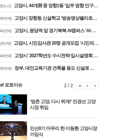
고양시, 44개洞 중 장항1동 '입주 영향 인구 증가폭' 최고··풍산동도 증가세 지속
구청뉴스]
고양시 장항동 신설학교 '방송영상밸리초교' 교육부 심사 통과··2030년 개교
교육/연예]
고양시, 원당역 앞 경기북북 AI캠퍼스 'AI·디지털 배움터 체험존' 12월까지 운영
교육/연예]
고양시, 시민감사관 20명 공개모집 '시민의 시각·전문성으로 감사행정 제고'
기관단체]
고양시 '2027학년도 수시전략 입시설명회 및 대학입학정보박람회' 8일 개최
교육/연예]
정부, 대안교육기관 건축물 용도 신설로 학습권 보장··고양자유학교 문제 해소
교육/연예]
ot! 포토이슈
포토이슈 정지
포토이슈 이전보기
포토이슈 다음보기
2 / 2
'멈춘 고양, 다시 뛰게!' 민경선 고양
고양
시장 취임
면 
민선8기 마무리 한 이동환 고양시장
물향
이임식
종 