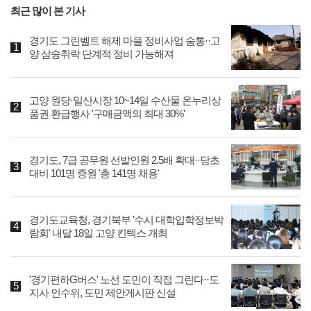
최근 많이 본 기사
경기도 그린벨트 해제 마을 정비사업 숨통··고
양 삼송취락 단계적 정비 가능해져
고양 원당·일산시장 10~14일 수산물 온누리상
품권 환급행사 '구매금액의 최대 30%'
경기도, 7급 공무원 선발인원 2.5배 확대··당초
대비 101명 증원 '총 141명 채용'
경기도교육청, 경기북부 '수시 대학입학정보박
람회' 내달 18일 고양 킨텍스 개최
'경기편하G버스' 노선 도민이 직접 그린다··도
지사 인수위, 도민 제안게시판 신설