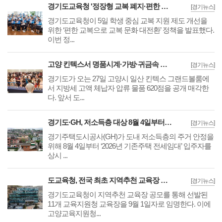
경기도교육청 '정장형 교복 폐지·편한 교복 전환, 교복 자율화 공론화' 추진
[경기뉴스]
경기도교육청이 5일 학생 중심 교복 지원 제도 개선을
위한 ‘편한 교복으로 교복 문화 대전환’ 정책을 발표했다.
이번 정...
고양 킨텍스서 명품시계·가방·귀금속 등 체납자 압류 동산 620점 공개 경매
[경기뉴스]
경기도가 오는 27일 고양시 일산 킨텍스 그랜드볼룸에
서 지방세 고액 체납자 압류 물품 620점을 공개 매각한
다. 앞서 도...
경기도·GH, 저소득층 대상 8월 4일부터 기존주택 전세임대 입주자 상시 모집
[경기뉴스]
경기주택도시공사(GH)가 도내 저소득층의 주거 안정을
위해 8월 4일부터 ‘2026년 기존주택 전세임대’ 입주자를
상시 ...
도교육청, 전국 최초 지역추천 교육장 공모 결실··고양교육청 강현주 교육장 선발
[경기뉴스]
경기도교육청이 지역추천 교육장 공모를 통해 선발된
11개 교육지원청 교육장을 9월 1일자로 임명한다. 이에
고양교육지원청...