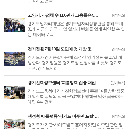
구성하고 전국 ...
고양시, 사업체 수 11.6만개 고용률은 59.9%··道 '테이터로 보는 31개 시군' 발간
[경기뉴스]
경기도일자리재단은 경기도일자리상황판을 통해 도내
31개 시군의 인구·산업·일자리 변화를 쉽게 확인할 수 있
는 ‘데이터로 ...
경기정원 7월 10일 도민에 첫 개방 및 고양 일산호수공원 노후 선착장 정비 완료
[경기뉴스]
경기도가 경기융합타운에 조성한 ‘경기정원’을 10일 개
방한다. 경기정원은 경기도청 신청사를 비롯해 경기도
서관, 경기도의회...
경기진학정보센터 '여름방학 집중 대입진학 상담의 달' 경기남부·북부 나눠 운영
[경기뉴스]
경기도교육청이 경기진학정보센터 주관 ‘여름방학 집중
대입진학 상담의 달’을 운영한다. 방학을 맞아 급증하는
대입 수시전형...
생성형 AI 플랫폼 '경기도 이주민 포털' 8일 개통··생활·행정·고용·교육 정보 한곳에
[경기뉴스]
경기도가 기관·사이트별로 흩어져 있던 이주민 관련 정