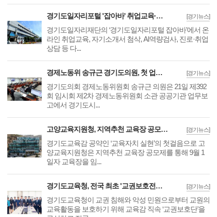
경기도일자리포털 '잡아바' 취업교육·자기소개서 등 무료 취업지원 서비스 제공
[경기뉴스]
경기도일자리재단의 ‘경기도일자리포털 잡아바’에서 온
라인 취업교육, 자기소개서 첨삭, AI역량검사, 진로·취업
상담 등 다...
경제노동위 송규근 경기도의원, 첫 업무보고서 '골목상권 및 전통시장 활성화' 집중
[경기뉴스]
경기도의회 경제노동위원회 송규근 의원은 21일 제392
회 임시회 제2차 경제노동위원회 소관 공공기관 업무보
고에서 경기도시...
고양교육지원청, 지역추천 교육장 공모제로 경기교육 대전환 이끌 지역인재 선발
[경기뉴스]
경기도교육감 공약인 ‘교육자치 실현’의 첫걸음으로 고
양교육지원청은 지역추천 교육장 공모제를 통해 9월 1
일자 교육장을 임...
경기도교육청, 전국 최초 '교권보호전담관' 도입··교육감 직속 교권보호단 구성키로
[경기뉴스]
경기도교육청이 교권 침해와 악성 민원으로부터 교원의
교육활동을 보호하기 위해 교육감 직속 ‘교권보호단’을