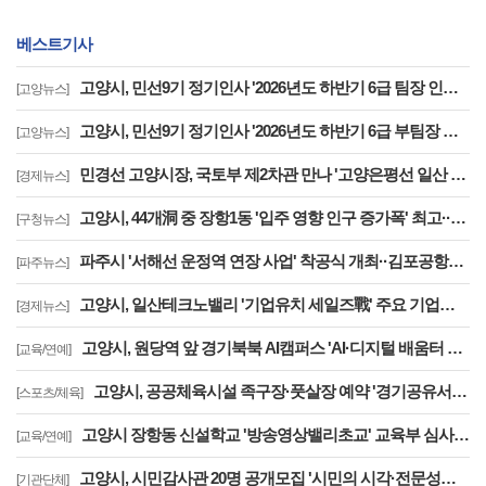
베스트기사
고양시, 민선9기 정기인사 '2026년도 하반기 6급 팀장 인사발령 사항'
[고양뉴스]
고양시, 민선9기 정기인사 '2026년도 하반기 6급 부팀장 이하 인사발령 사항'
[고양뉴스]
민경선 고양시장, 국토부 제2차관 만나 '고양은평선 일산 연장 반영' 등 요청
[경제뉴스]
고양시, 44개洞 중 장항1동 '입주 영향 인구 증가폭' 최고··풍산동도 증가세 지속
[구청뉴스]
파주시 '서해선 운정역 연장 사업' 착공식 개최··김포공항까지 30분대 주파
[파주뉴스]
고양시, 일산테크노밸리 '기업유치 세일즈戰' 주요 기업에 고양시장 명의 투자 제안
[경제뉴스]
고양시, 원당역 앞 경기북북 AI캠퍼스 'AI·디지털 배움터 체험존' 12월까지 운영
[교육/연예]
고양시, 공공체육시설 족구장·풋살장 예약 '경기공유서비스'로 전환··투명성 강화
[스포츠/체육]
고양시 장항동 신설학교 '방송영상밸리초교' 교육부 심사 통과··2030년 개교
[교육/연예]
고양시, 시민감사관 20명 공개모집 '시민의 시각·전문성으로 감사행정 제고'
[기관단체]