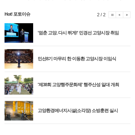
Hot! 포토이슈
포토이슈
포토
포
2 / 2
'멈춘 고양, 다시 뛰게!' 민경선 고양시장 취임
민선8기 마무리 한 이동환 고양시장 이임식
'제38회 고양행주문화제' 행주산성 일대 개최
고양환경에너지시설(소각장) 소방훈련 실시