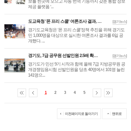
보를 한곳에 모으고 자동 번역 기능까지 갖춘 통합 정보
제공 플랫폼 ‘...
도교육청 '폰 프리 스쿨' 여론조사 결과, 스마트폰 수거·보관 필요하다 77.3% 응답
[경기뉴스]
경기도교육청은 ‘폰 프리 스쿨’정책 추진을 위해 경기도
민 1,000명을 대상으로 실시한 여론조사 결과를 6일 공
개했다. ...
경기도, 7급 공무원 선발인원 2.5배 확대··당초 대비 101명 증원 '총 141명 채용'
[경기뉴스]
경기도가 민선 9기 시작과 함께 올해 7급 지방공무원 공
개경쟁임용시험 선발인원을 당초 40명에서 101명 늘린
141명으...
1
2
3
4
5
이전페이지로 돌아가기
맨위로