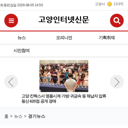
고양시
13.0℃
최종편집일 2026-08-05 14:55
검
전체메뉴보기
뉴스
오피니언
기획취재
시민참여
 교
고양 킨텍스서 명품시계·가방·귀금속 등 체납자 압류
경기
뉴스 이전보기
뉴스 다
동산 620점 공개 경매
세임
홈
뉴스
경기뉴스