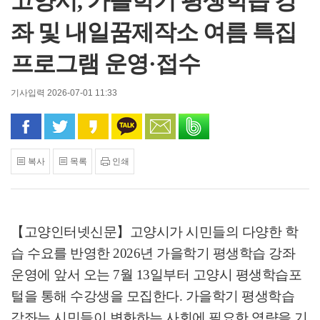
고양시, 가을학기 평생학습 강
좌 및 내일꿈제작소 여름 특집
프로그램 운영·접수
기사입력 2026-07-01 11:33
페이스북으로 공유
트위터로 공유
카카오 스토리로 공유
카카오톡으로 공유
문자로 공유
밴드로 공유
복사
목록
인쇄
【고양인터넷신문】
고양시가 시민들의 다양한 학
습 수요를 반영한
2026
년 가을학기 평생학습 강좌
운영에 앞서 오는
7
월
13
일부터 고양시 평생학습포
털을 통해 수강생을 모집한다
.
가을학기 평생학습
강좌는 시민들이 변화하는 사회에 필요한 역량을 기