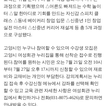
과정으로 기획됐으며
△
어른도 빠져드는 수학 놀이
터
△
말 한마디로 기회를 만드는 자신감 스피치 클
래스
△
동네 베이커리 창업 입문
△
신중년
1
인 창업
실전 마스터
△
신중년 커리어 재설계 등 총
5
개 과정
으로 구성됐다
.
고양시민 누구나 참여할 수 있으며 수강생 모집은
고양시 여성회관 누리집을 통해 선착순 접수로 진행
된다
.
참여를 원하는 시민은 오는
7
월
21
일 오전
10
시
부터
7
월
27
일 오후
17
시까지 신청할 수 있으며 재료
비와 교재비는 개인이 부담한다
.
강의계획서는 누리
집 접속 후 수강신청 메뉴에서 강좌를 선택해 확인
할 수 있고 교육 관련 자세한 사항은 여성회관 누리
집에서 확인하거나 전화
(031-8075-4626)
로 문의하면
안내받을 수 있다
.