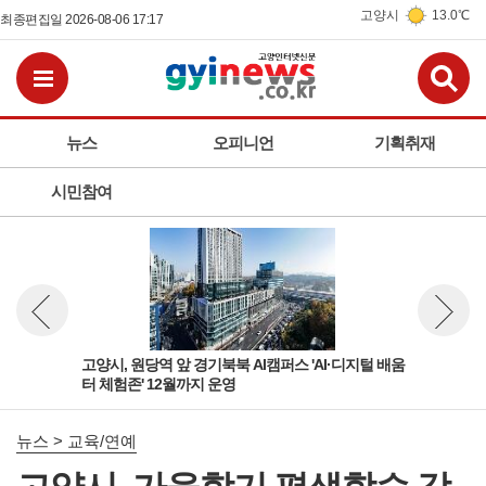
고양시
13.0℃
최종편집일 2026-08-06 17:17
검
전체메뉴보기
뉴스
오피니언
기획취재
시민참여
육부
고양시, 원당역 앞 경기북북 AI캠퍼스 'AI·디지털 배움
고양
뉴스 이전보기
뉴스 다
터 체험존' 12월까지 운영
학정
뉴스 > 교육/연예