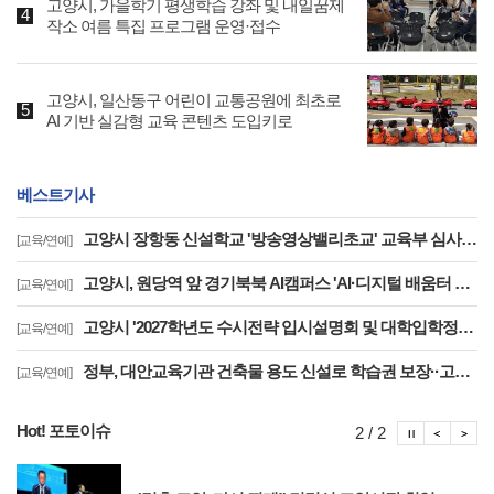
고양시, 가을학기 평생학습 강좌 및 내일꿈제
작소 여름 특집 프로그램 운영·접수
고양시, 일산동구 어린이 교통공원에 최초로
AI 기반 실감형 교육 콘텐츠 도입키로
베스트기사
고양시 장항동 신설학교 '방송영상밸리초교' 교육부 심사 통과··2030년 개교
[교육/연예]
고양시, 원당역 앞 경기북북 AI캠퍼스 'AI·디지털 배움터 체험존' 12월까지 운영
[교육/연예]
고양시 '2027학년도 수시전략 입시설명회 및 대학입학정보박람회' 8일 개최
[교육/연예]
정부, 대안교육기관 건축물 용도 신설로 학습권 보장··고양자유학교 문제 해소
[교육/연예]
Hot! 포토이슈
포토이슈
포토
포
2 / 2