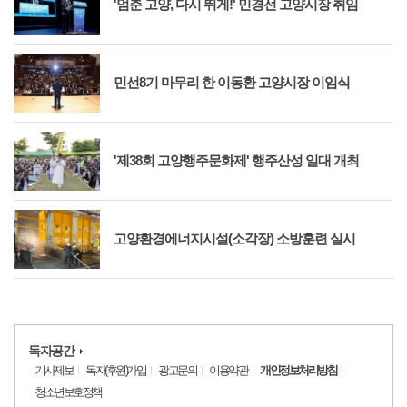
'멈춘 고양, 다시 뛰게!' 민경선 고양시장 취임
민선8기 마무리 한 이동환 고양시장 이임식
'제38회 고양행주문화제' 행주산성 일대 개최
고양환경에너지시설(소각장) 소방훈련 실시
독자공간
기사제보
독자(후원)가입
광고문의
이용약관
개인정보처리방침
청소년보호정책