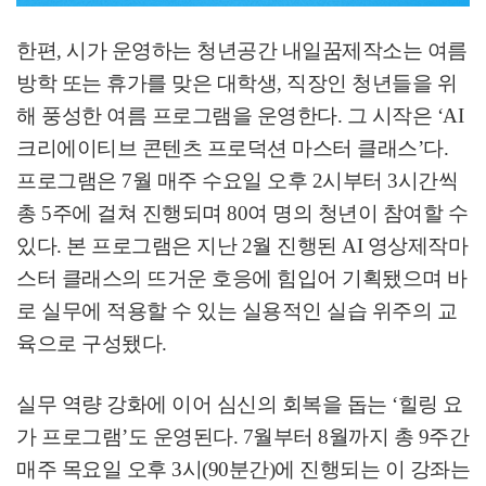
한편
,
시가 운영하는 청년공간 내일꿈제작소는 여름
방학 또는 휴가를 맞은 대학생
,
직장인 청년들을 위
해 풍성한 여름 프로그램을 운영한다
.
그 시작은
‘AI
크리에이티브 콘텐츠 프로덕션 마스터 클래스
’
다
.
프로그램은
7
월 매주 수요일 오후
2
시부터
3
시간씩
총
5
주에 걸쳐 진행되며
80
여 명의 청년이 참여할 수
있다
.
본 프로그램은 지난
2
월 진행된
AI
영상제작마
스터 클래스의 뜨거운 호응에 힘입어 기획됐으며 바
로 실무에 적용할 수 있는 실용적인 실습 위주의 교
육으로 구성됐다
.
실무 역량 강화에 이어 심신의 회복을 돕는
‘
힐링 요
가 프로그램
’
도 운영된다
. 7
월부터
8
월까지 총
9
주간
매주 목요일 오후
3
시
(90
분간
)
에 진행되는 이 강좌는