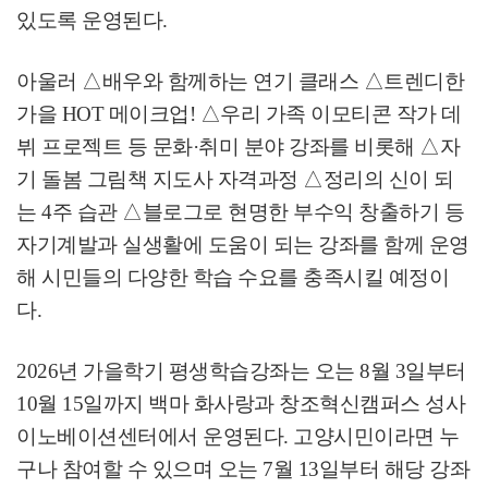
있도록 운영된다
.
아울러
△
배우와 함께하는 연기 클래스
△
트렌디한
가을
HOT
메이크업
!
△
우리 가족 이모티콘 작가 데
뷔 프로젝트 등 문화
·
취미 분야 강좌를 비롯해
△
자
기 돌봄 그림책 지도사 자격과정
△
정리의 신이 되
는
4
주 습관
△
블로그로 현명한 부수익 창출하기 등
자기계발과 실생활에 도움이 되는 강좌를 함께 운영
해 시민들의 다양한 학습 수요를 충족시킬 예정이
다
.
2026
년 가을학기 평생학습강좌는 오는
8
월
3
일부터
10
월
15
일까지 백마 화사랑과 창조혁신캠퍼스 성사
이노베이션센터에서 운영된다
.
고양시민이라면 누
구나 참여할 수 있으며 오는
7
월
13
일부터 해당 강좌