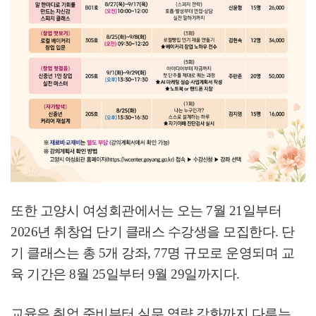
또한 고양시 여성회관에서는 오는
7
월
21
일부터
2026
년 취창업 단기 클래스 수강생을 모집한다
.
단
기 클래스는 총
5
개 강좌
, 77
명 규모로 운영되며 교
육 기간은
8
월
25
일부터
9
월
29
일까지다
.
교육은 취업 준비부터 실무 역량 강화까지 다루는