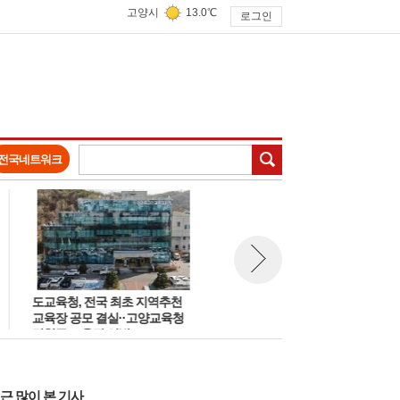
고양시
13.0℃
로그인
검색
전국네트워크
도교육청, 전국 최초 지역추천
경기도일자리포털 '잡아바' 취
뉴스 다음보기
교육장 공모 결실··고양교육청
교육·자기소개서 등 무료 취업
강현주 교육장 선발
원 서비스 제공
근 많이 본 기사