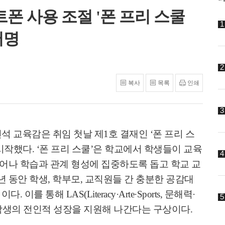
폰 사용 조절 '폰 프리 스쿨
서명
복사
목록
인쇄
석 교육감은 취임 첫날 제
1
호 결재인
‘
폰 프리 스
 시작했다
. ‘
폰 프리 스쿨
’
은 학교에서 학생들이 교육
어나 학습과 관계 형성에 집중하도록 돕고 학교 교
년 동안 학생
,
학부모
,
교직원들 간 충분한 공감대
획이다
.
이를 통해
LAS(Literacy·Arte·Sports,
문해력
·
학생의 전인적 성장을 지원해 나간다는 구상이다
.