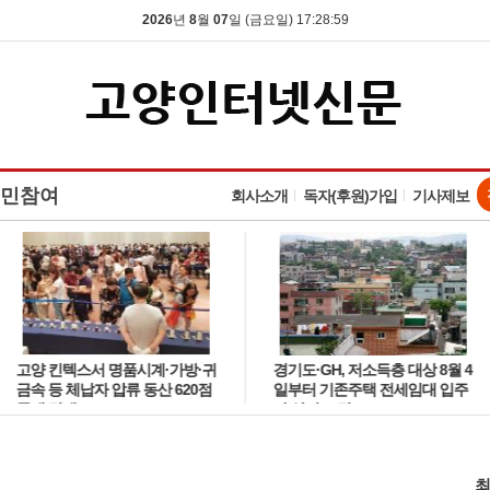
2026
년
8
월
07
일 (금요일) 17:29:00
민참여
회사소개
독자(후원)가입
기사제보
고양 킨텍스서 명품시계·가방·귀
경기도·GH, 저소득층 대상 8월 4
금속 등 체납자 압류 동산 620점
일부터 기존주택 전세임대 입주
공개 경매
자 상시 모집
최