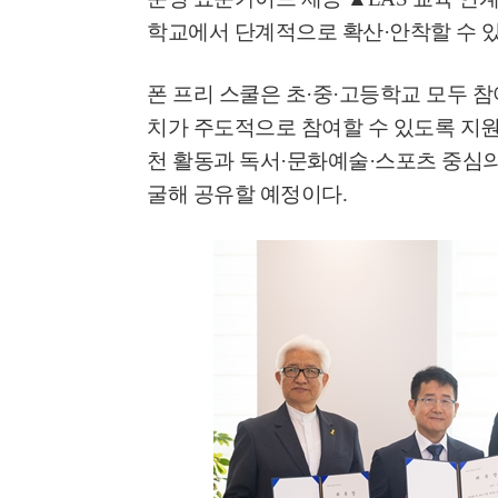
'제38회 고양행주문
학교에서 단계적으로 확산
·
안착할 수 
일대 개최
폰 프리 스쿨은 초
·
중
·
고등학교 모두 참
고양환경에너지시설(
치가 주도적으로 참여할 수 있도록 지
훈련 실시
천 활동과 독서
·
문화예술
·
스포츠 중심
굴해 공유할 예정이다
.