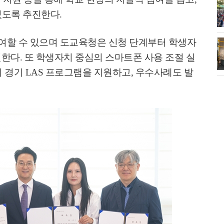
화제' 행주산성
민경선 시장, 2026 고양시장배 볼링
있도록 추진한다
.
대회 시구
여할 수 있으며 도교육청은 신청 단계부터 학생자
소각장) 소방
제30회 고양특례시장기 배드민턴대
원한다
.
또 학생자치 중심의 스마트폰 사용 조절 실
회 개최
의 경기
LAS
프로그램을 지원하고
,
우수사례도 발