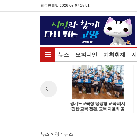
최종편집일 2026-08-07 15:51
전체메뉴보기
뉴스
오피니언
기획취재
시
경기도 사업·개인·공공서비스 취
경기도교육청 '정장형 교복 폐지
뉴스 이전보기
업자 증가율 하락 '보건업 성장
·편한 교복 전환, 교복 자율화 공
둔화가 주원인'
론화' 추진
뉴스 > 경기뉴스