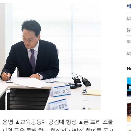
베
[
[
[
[
H
게!' 민경선 고양
고양시 폭염특보에 '도로 살수차' 전
면 가동
 이동환 고양시장
물향기수목원 무궁화 절정 '50여 품
종 감상'
성
·
운영
▲
교육공동체 공감대 형성
▲
폰 프리 스쿨
 지원 등을 통해 학교 현장의 자발적 참여를 돕고
,