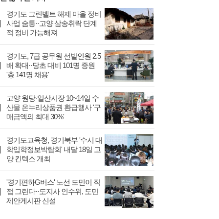
경기도 그린벨트 해제 마을 정비
사업 숨통··고양 삼송취락 단계
적 정비 가능해져
경기도, 7급 공무원 선발인원 2.5
배 확대··당초 대비 101명 증원
'총 141명 채용'
고양 원당·일산시장 10~14일 수
산물 온누리상품권 환급행사 '구
매금액의 최대 30%'
경기도교육청, 경기북부 '수시 대
학입학정보박람회' 내달 18일 고
양 킨텍스 개최
'경기편하G버스' 노선 도민이 직
접 그린다··도지사 인수위, 도민
제안게시판 신설