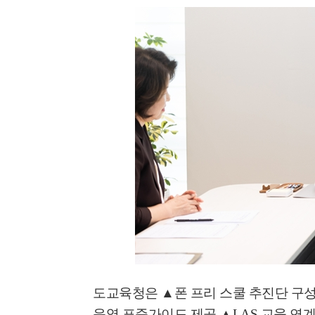
'멈춘 고양, 다시 뛰
시장 취임
민선8기 마무리 한
이임식
도교육청은
▲
폰 프리 스쿨 추진단 구
운영 표준가이드 제공
▲
LAS
교육 연계