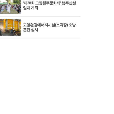
'제38회 고양행주문화제' 행주산성
민경
일대 개최
대회
고양환경에너지시설(소각장) 소방
제3
훈련 실시
회 