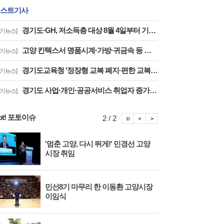
스트기사
경기도·GH, 저소득층 대상 8월 4일부터 기존주택 전세임대 입주자 상시 모집
경기뉴스]
고양 킨텍스서 명품시계·가방·귀금속 등 체납자 압류 동산 620점 공개 경매
경기뉴스]
경기도교육청 '정장형 교복 폐지·편한 교복 전환, 교복 자율화 공론화' 추진
경기뉴스]
경기도 사업·개인·공공서비스 취업자 증가율 하락 '보건업 성장 둔화가 주원인'
경기뉴스]
ot! 포토이슈
포토이슈 정지
포토이슈 이전보기
포토이슈 다음보기
2 / 2
'멈춘 고양, 다시 뛰게!' 민경선 고양
고양
시장 취임
면 
민선8기 마무리 한 이동환 고양시장
물향
이임식
종 