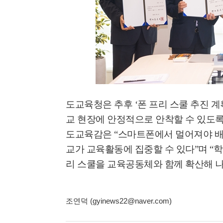
도교육청은 추후
‘
폰 프리 스쿨 추진 계
교 현장에 안정적으로 안착할 수 있도록
도교육감은
“
스마트폰에서 멀어져야 배
교가 교육활동에 집중할 수 있다
”
며
“
학
리 스쿨을 교육공동체와 함께 확산해 
조연덕 (gyinews22@naver.com)