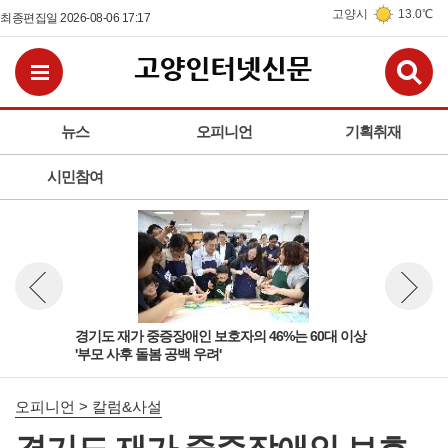
고양시
13.0℃
최종편집일 2026-08-06 17:17
검
전체메뉴보기
뉴스
오피니언
기획취재
시민참여
 '살
경기도 재가 중증장애인 보호자의 46%는 60대 이상
경기
뉴스 이전보기
뉴스 다
'부모 사후 돌봄 공백 우려'
고양
오피니언 > 칼럼&사설