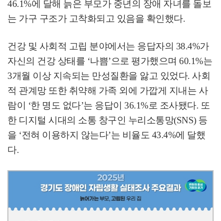
46.1%
에 달해 늙은 부모가 중년의 장애 자녀를 돌보
는 가구 구조가 고착화되고 있음을 확인했다
.
건강 및 사회적 고립 분야에서는 응답자의
38.4%
가
자신의 건강 상태를
‘
나쁨
’
으로 평가했으며
60.1%
는
3
개월 이상 지속되는 만성질환을 앓고 있었다
.
사회
적 관계망 또한 취약해 가족 외에 가깝게 지내는 사
람이
‘
한 명도 없다
’
는 응답이
36.1%
로 조사됐다
.
또
한 디지털 시대의 소통 창구인 누리소통망
(SNS)
등
을
‘
전혀 이용하지 않는다
’
는 비율도
43.4%
에 달했
다
.