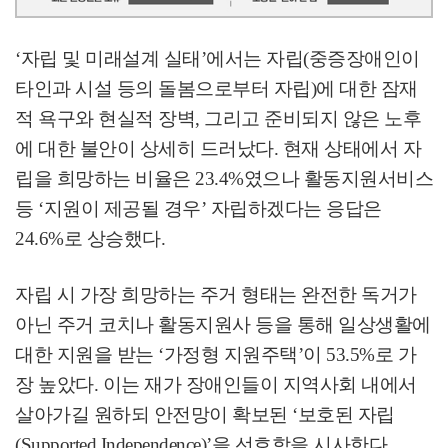
‘
자립 및 미래설계 실태
’
에서는 자립
(
중증장애인이
타인과 시설 등의 돌봄으로부터 자립
)
에 대한 잠재
적 욕구와 현실적 장벽
,
그리고 준비되지 않은 노후
에 대한 불안이 상세히 드러났다
.
현재 상태에서 자
립을 희망하는 비율은
23.4%
였으나 활동지원서비스
등
‘
지원이 제공될 경우
’
자립하겠다는 응답은
24.6%
로 상승했다
.
자립 시 가장 희망하는 주거 형태는 완전한 독거가
아닌 주거 코치나 활동지원사 등을 통해 일상생활에
대한 지원을 받는
‘
가정형 지원주택
’
이
53.5%
로 가
장 높았다
.
이는 재가 장애인들이 지역사회 내에서
살아가길 원하되 안전망이 확보된
‘
보호된 자립
(Supported Independence)’
을 선호함을 시사한다
.