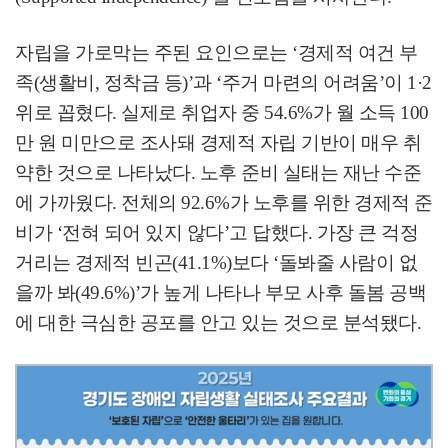
자립을 가로막는 주된 요인으로는
‘
경제적 여건 부
족
(
생활비
,
정착금 등
)’
과
‘
주거 마련의 어려움
’
이
1·2
위로 꼽혔다
.
실제로 취업자 중
54.6%
가 월 소득
100
만 원 미만으로 조사돼 경제적 자립 기반이 매우 취
약한 것으로 나타났다
.
노후 준비 실태는 재난 수준
에 가까웠다
.
전체의
92.6%
가 노후를 위한 경제적 준
비가
‘
전혀 되어 있지 않다
’
고 답했다
.
가장 큰 걱정
거리는 경제적 빈곤
(41.1%)
보다
‘
돌봐줄 사람이 없
을까 봐
(49.6%)’
가 높게 나타나 부모 사후 돌봄 공백
에 대한 극심한 공포를 안고 있는 것으로 분석됐다
.