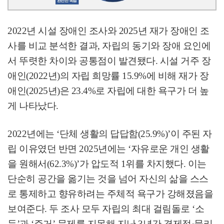
2022
년 시설 장애인 조사와
2025
년 재가 장애인 조
사를 비교 분석한 결과
,
자립의 동기와 장애 요인에
서 뚜렷한 차이와 공통점이 발견됐다
.
시설 거주 장
애인
(2022
년
)
의 자립 희망률
15.9%
에 비해 재가 장
애인
(2025
년
)
은
23.4%
로 자립에 대한 욕구가 더 높
게 나타났다
.
2022
년에는
‘
단체 생활의 답답함
(25.9%)’
이 주된 자
립 이유였던 반면
2025
년에는
‘
자유로운 개인 생활
을 원해서
(62.3%)’
가 압도적
1
위를 차지했다
.
이는
단순히 공간을 옮기는 것을 넘어 자신의 삶을 스스
로 통제하고 향유하려는 주체적 욕구가 강해졌음을
보여준다
.
두 조사 모두 자립의 최대 걸림돌로
‘
소
득
’
과
‘
주거
’
문제를 지목해 지난
3
년간 경제적
·
물리