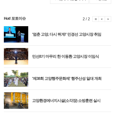
Hot! 포토이슈
포토이슈
포토
포
2 / 2
'멈춘 고양, 다시 뛰게!' 민경선 고양시장 취임
민선8기 마무리 한 이동환 고양시장 이임식
'제38회 고양행주문화제' 행주산성 일대 개최
고양환경에너지시설(소각장) 소방훈련 실시