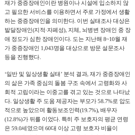
재가 중증장애인이란 병원이나 시설에 입소하지 않
고 필요한 서비스를 이용하면서 주로 가정에서 생활
하는 중증장애인을 의미한다
.
이번 실태조사 대상은
발달장애인
(
지적
·
자폐성
),
지체
,
뇌병변 장애인 중 장
애 정도가 심한 장애인이다
.
도는 지난해
8~10
월 재
가 중증장애인
1,043
명을 대상으로 방문 설문조사
등을 진행했다
.
‘
일반 및 일상생활 실태
’
분석 결과
,
재가 중증장애인
의 삶은 가족 중심의 돌봄 구조 속에서 고령화와 사
회적 고립이라는 이중고를 겪고 있는 것으로 나타났
다
.
일상생활 주 도움 제공자는 부모가
58.7%
로 압도
적으로 높았으며 활동보조인력
(19.7%),
배우자
(12.8%)
가 뒤를 이었다
.
특히 주 보호자의 평균 연령
은
59.0
세였으며
60
대 이상 고령 보호자 비율이