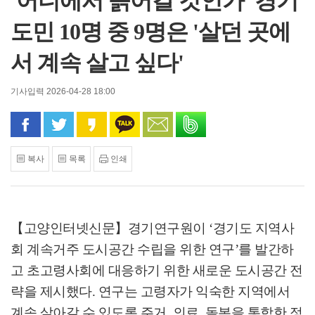
'어디에서 늙어갈 것인가' 경기
도민 10명 중 9명은 '살던 곳에
서 계속 살고 싶다'
기사입력 2026-04-28 18:00
페이스북으로 공유
트위터로 공유
카카오 스토리로 공유
카카오톡으로 공유
문자로 공유
밴드로 공유
복사
목록
인쇄
【고양인터넷신문】
경기연구원이
‘
경기도 지역사
회 계속거주 도시공간 수립을 위한 연구
’
를 발간하
고 초고령사회에 대응하기 위한 새로운 도시공간 전
략을 제시했다
.
연구는 고령자가 익숙한 지역에서
계속 살아갈 수 있도록 주거
,
의료
,
돌봄을 통합한 정