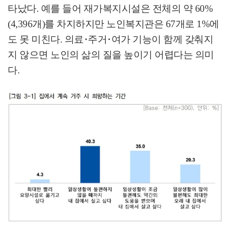
타났다
.
예를 들어 재가복지시설은 전체의 약
60%
(4,396
개
)
를 차지하지만 노인복지관은
67
개로
1%
에
도 못 미친다
.
의료
･
주거
･
여가 기능이 함께 갖춰지
지 않으면 노인의 삶의 질을 높이기 어렵다는 의미
다
.