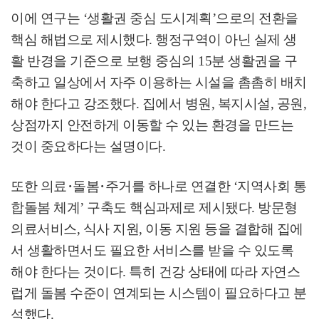
이에 연구는
‘
생활권 중심 도시계획
’
으로의 전환을
핵심 해법으로 제시했다
.
행정구역이 아닌 실제 생
활 반경을 기준으로 보행 중심의
15
분 생활권을 구
축하고 일상에서 자주 이용하는 시설을 촘촘히 배치
해야 한다고 강조했다
.
집에서 병원
,
복지시설
,
공원
,
상점까지 안전하게 이동할 수 있는 환경을 만드는
것이 중요하다는 설명이다
.
또한 의료
･
돌봄
･
주거를 하나로 연결한
‘
지역사회 통
합돌봄 체계
’
구축도 핵심과제로 제시됐다
.
방문형
의료서비스
,
식사 지원
,
이동 지원 등을 결합해 집에
서 생활하면서도 필요한 서비스를 받을 수 있도록
해야 한다는 것이다
.
특히 건강 상태에 따라 자연스
럽게 돌봄 수준이 연계되는 시스템이 필요하다고 분
석했다
.