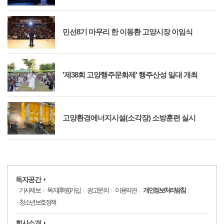
민선8기 마무리 한 이동환 고양시장 이임식
'제38회 고양행주문화제' 행주산성 일대 개최
고양환경에너지시설(소각장) 소방훈련 실시
독자공간
기사제보
독자(후원)가입
광고문의
이용약관
개인정보처리방침
청소년보호정책
회사소개