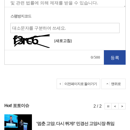
스팸방지코드
[새로고침]
0
/500
이전페이지로 돌아가기
맨위로
Hot! 포토이슈
포토이슈
포토
포
2 / 2
'멈춘 고양, 다시 뛰게!' 민경선 고양시장 취임