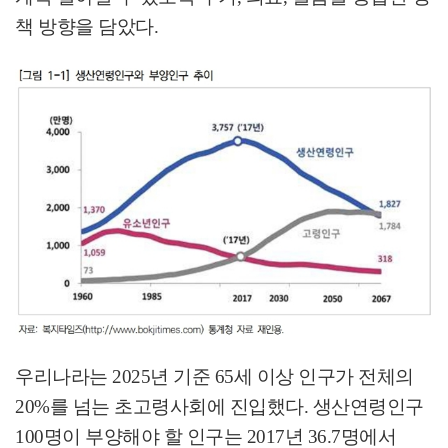
책 방향을 담았다
.
우리나라는
2025
년 기준
65
세 이상 인구가 전체의
20%
를 넘는 초고령사회에 진입했다
.
생산연령인구
100
명이 부양해야 할 인구는
2017
년
36.7
명에서