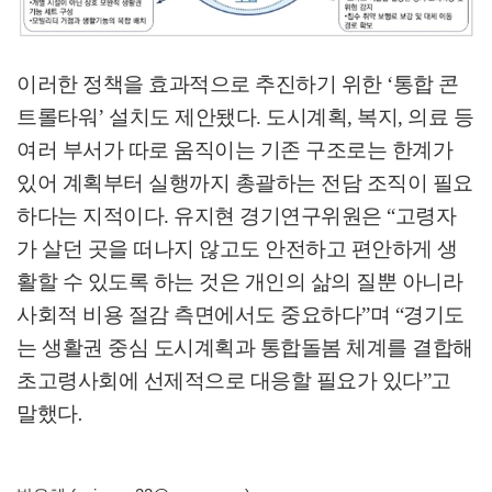
이러한 정책을 효과적으로 추진하기 위한
‘
통합 콘
트롤타워
’
설치도 제안됐다
.
도시계획
,
복지
,
의료 등
여러 부서가 따로 움직이는 기존 구조로는 한계가
있어 계획부터 실행까지 총괄하는 전담 조직이 필요
하다는 지적이다
.
유지현 경기연구위원은
“
고령자
가 살던 곳을 떠나지 않고도 안전하고 편안하게 생
활할 수 있도록 하는 것은 개인의 삶의 질뿐 아니라
사회적 비용 절감 측면에서도 중요하다
”
며
“
경기도
는 생활권 중심 도시계획과 통합돌봄 체계를 결합해
초고령사회에 선제적으로 대응할 필요가 있다
”
고
말했다
.