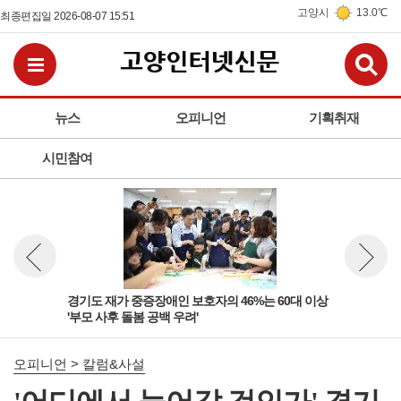
고양시
13.0℃
최종편집일 2026-08-07 15:51
검
전체메뉴보기
뉴스
오피니언
기획취재
시민참여
 '살
경기도 재가 중증장애인 보호자의 46%는 60대 이상
경기
뉴스 이전보기
뉴스 다
'부모 사후 돌봄 공백 우려'
고양
오피니언 > 칼럼&사설