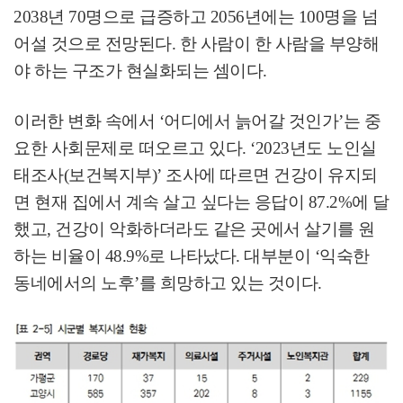
2038
년
70
명으로 급증하고
2056
년에는
100
명을 넘
어설 것으로 전망된다
.
한 사람이 한 사람을 부양해
야 하는 구조가 현실화되는 셈이다
.
이러한 변화 속에서
‘
어디에서 늙어갈 것인가
’
는 중
요한 사회문제로 떠오르고 있다
. ‘2023
년도 노인실
태조사
(
보건복지부
)’
조사에 따르면 건강이 유지되
면 현재 집에서 계속 살고 싶다는 응답이
87.2%
에 달
했고
,
건강이 악화하더라도 같은 곳에서 살기를 원
하는 비율이
48.9%
로 나타났다
.
대부분이
‘
익숙한
동네에서의 노후
’
를 희망하고 있는 것이다
.