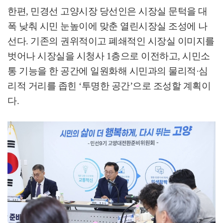
한편
,
민경선 고양시장 당선인은 시장실 문턱을 대
폭 낮춰 시민 눈높이에 맞춘 열린시장실 조성에 나
선다
.
기존의 권위적이고 폐쇄적인 시장실 이미지를
벗어나 시장실을 시청사
1
층으로 이전하고
,
시민소
통 기능을 한 공간에 일원화해 시민과의 물리적
·
심
리적 거리를 좁힌
‘
투명한 공간
’
으로 조성할 계획이
다
.