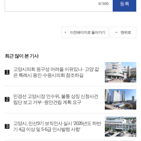
0
/500
이전페이지로 돌아가기
맨위로
최근 많이 본 기사
고양시의회 원구성 어려울 이유있나··고양 같
은 특례시 용인·수원시의회 참조하길
민경선 고양시장 인수위, 불통 상징 신청사건
립단 보고 거부··원안건립 계획 요구
고양시, 민선9기 보직인사 실시 '2026년도 하반
기 4급 이상 및 5·6급 인사발령 사항'