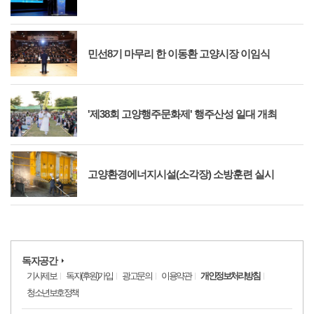
민선8기 마무리 한 이동환 고양시장 이임식
'제38회 고양행주문화제' 행주산성 일대 개최
고양환경에너지시설(소각장) 소방훈련 실시
독자공간
기사제보
독자(후원)가입
광고문의
이용약관
개인정보처리방침
청소년보호정책