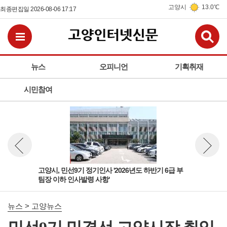
고양시
13.0℃
최종편집일 2026-08-06 17:17
검
전체메뉴보기
뉴스
오피니언
기획취재
시민참여
 팀
고양시, 민선9기 정기인사 '2026년도 하반기 6급 부
고양
뉴스 이전보기
뉴스 다
팀장 이하 인사발령 사항'
돌봄
뉴스 > 고양뉴스