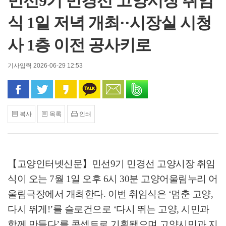
민선9기 민경선 고양시장 취임
식 1일 저녁 개최··시장실 시청
사 1층 이전 공사키로
기사입력 2026-06-29 12:53
페이스북으로 공유
트위터로 공유
카카오 스토리로 공유
카카오톡으로 공유
문자로 공유
밴드로 공유
복사
목록
인쇄
【고양인터넷신문】
민선
9
기 민경선 고양시장 취임
식이 오는
7
월
1
일 오후
6
시
30
분 고양어울림누리 어
울림극장에서 개최한다
.
이번 취임식은
‘
멈춘 고양
,
다시 뛰게
!’
를 슬로건으로
‘
다시 뛰는 고양
,
시민과
함께 만들다
’
를 콘셉트로 기획됐으며 고양시민과 지