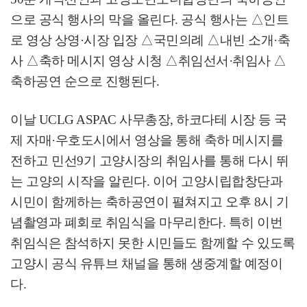
으로 공식 행사의 막을 올린다
.
공식 행사는
△
인트
로 영상 상영
·
시장 입장
△
국민의례
△
내빈 소개
·
축
사
△
축하 메시지 영상 시청
△
취임선서
·
취임사
△
축하공연 순으로 진행된다
.
이날
UCLG ASPAC
사무총장
,
하코다테 시장 등 국
제 자매
·
우호도시에서 영상을 통해 축하 메시지를
전하고 민선
9
기 고양시장의 취임사를 통해 다시 뛰
는 고양의 시작을 알린다
.
이어 고양시립합창단과
시민이 함께하는 축하공연이 펼쳐지고 오후
8
시 기
념촬영과 폐회로 취임식을 마무리한다
.
특히 이번
취임식은 참석하지 못한 시민들도 함께할 수 있도록
고양시 공식 유튜브 채널을 통해 생중계할 예정이
다
.