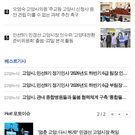
오영숙 고양시의원 '주교동 고양시 신청사 원
안 건립 미룰 수 없는 과제' 추진 촉구
민선9기 민경선 고양시장 인수위 '고양대전환
준비위원회' 출범··22일 본격 활동
베스트기사
고양시, 민선9기 정기인사 '2026년도 하반기 6급 팀장 인사발령 사항'
[고양뉴스]
고양시, 민선9기 정기인사 '2026년도 하반기 6급 부팀장 이하 인사발령 사항'
[고양뉴스]
고양시, 관내 종합병원들과 돌봄 협력체계 구축 '통합돌봄 대상자 발굴 및 연계'
[고양뉴스]
Hot! 포토이슈
포토이슈
포토
포
2 / 2
'멈춘 고양, 다시 뛰게!' 민경선 고양시장 취임