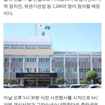
역 정치인
,
유관기관장 등
1,200
여 명이 참석할 예정
이다
.
이날 오후
5
시
30
분 식전 사전행사를 시작으로
6
시
30
분 개식선언과 고양소년소녀합창단의 축하공연