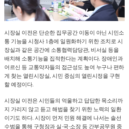
시장실 이전은 단순한 집무공간 이동이 아닌 시민소
통 기능을 시청사
1
층에 일원화하기 위한 조치로 시
장실과 같은 공간에 소통협력담당관
,
비서실 등을
배치해 소통기능을 집적한다는 계획이다
.
장애인과
어르신 등 교통약자들의 접근성도 높여 누구나 편하
게 찾는 열린시장실
,
시민 중심의 열린시정을 구현
할 예정이다
.
시장실 이전은 시민들의 억울하고 답답한 목소리까
지 가리지 않고 듣고 해법을 찾기 위한 노력의 일환
이기도 하다
.
시장이 먼저 민원 해결에 나서는 솔선
수범을 통해 구청장과 실
·
국
·
소장 등 간부공무원 중