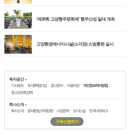
'제38회 고양행주문화제' 행주산성 일대 개최
고양환경에너지시설(소각장) 소방훈련 실시
독자공간
기사제보
독자(후원)가입
광고문의
이용약관
개인정보처리방침
청소년보호정책
회사소개
회사소개
윤리(편집규약)강령
사업영역
오시는길
전국네트워크
구독신청하기