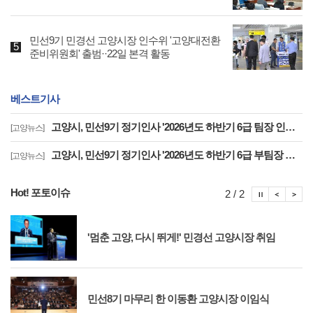
민선9기 민경선 고양시장 인수위 '고양대전환
준비위원회' 출범··22일 본격 활동
베스트기사
고양시, 민선9기 정기인사 '2026년도 하반기 6급 팀장 인사발령 사항'
[고양뉴스]
고양시, 민선9기 정기인사 '2026년도 하반기 6급 부팀장 이하 인사발령 사항'
[고양뉴스]
Hot! 포토이슈
포토이슈
포토
포
2 / 2
'멈춘 고양, 다시 뛰게!' 민경선 고양시장 취임
민선8기 마무리 한 이동환 고양시장 이임식