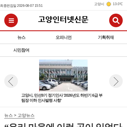
고양시
13.0℃
최종편집일 2026-08-07 15:51
검
전체메뉴보기
뉴스
오피니언
기획취재
시민참여
 팀
고양시, 민선9기 정기인사 '2026년도 하반기 6급 부
고양
뉴스 이전보기
뉴스 다
팀장 이하 인사발령 사항'
돌봄
뉴스 > 고양뉴스