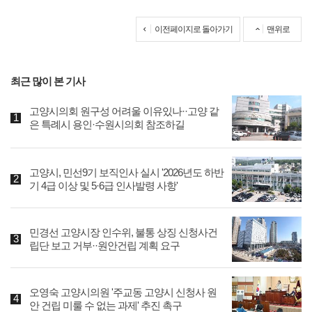
이전페이지로 돌아가기
맨위로
최근 많이 본 기사
고양시의회 원구성 어려울 이유있나··고양 같
은 특례시 용인·수원시의회 참조하길
고양시, 민선9기 보직인사 실시 '2026년도 하반
기 4급 이상 및 5·6급 인사발령 사항'
민경선 고양시장 인수위, 불통 상징 신청사건
립단 보고 거부··원안건립 계획 요구
오영숙 고양시의원 '주교동 고양시 신청사 원
안 건립 미룰 수 없는 과제' 추진 촉구