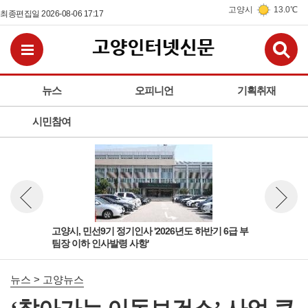
고양시
13.0℃
최종편집일 2026-08-06 17:17
검
전체메뉴보기
뉴스
오피니언
기획취재
시민참여
 팀
고양시, 민선9기 정기인사 '2026년도 하반기 6급 부
고양
뉴스 이전보기
뉴스 다
팀장 이하 인사발령 사항'
돌봄
뉴스 > 고양뉴스