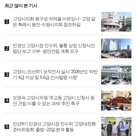
최근 많이 본 기사
고양시의회 원구성 어려울 이유있나··고양 같
은 특례시 용인·수원시의회 참조하길
민경선 고양시장 인수위, 불통 상징 신청사건
립단 보고 거부··원안건립 계획 요구
고양시, 민선9기 보직인사 실시 '2026년도 하반
기 4급 이상 및 5·6급 인사발령 사항'
오영숙 고양시의원 '주교동 고양시 신청사 원
안 건립 미룰 수 없는 과제' 추진 촉구
민선9기 민경선 고양시장 인수위 '고양대전환
준비위원회' 출범··22일 본격 활동