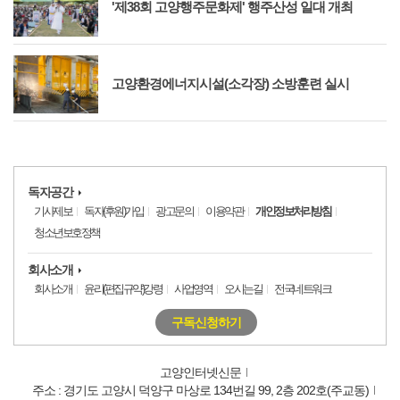
'제38회 고양행주문화제' 행주산성 일대 개최
고양환경에너지시설(소각장) 소방훈련 실시
독자공간
기사제보
독자(후원)가입
광고문의
이용약관
개인정보처리방침
청소년보호정책
회사소개
회사소개
윤리(편집규약)강령
사업영역
오시는길
전국네트워크
구독신청하기
고양인터넷신문
주소 : 경기도 고양시 덕양구 마상로 134번길 99, 2층 202호(주교동)