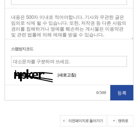
스팸방지코드
[새로고침]
0
/500
이전페이지로 돌아가기
맨위로