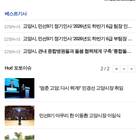
베스트기사
고양시, 민선9기 정기인사 '2026년도 하반기 6급 팀장 인사발령 사항'
[고양뉴스]
고양시, 민선9기 정기인사 '2026년도 하반기 6급 부팀장 이하 인사발령 사항'
[고양뉴스]
고양시, 관내 종합병원들과 돌봄 협력체계 구축 '통합돌봄 대상자 발굴 및 연계'
[고양뉴스]
Hot! 포토이슈
포토이슈
포토
포
2 / 2
'멈춘 고양, 다시 뛰게!' 민경선 고양시장 취임
민선8기 마무리 한 이동환 고양시장 이임식