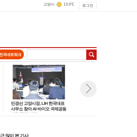
고양시
13.0℃
로그인
검색
전국네트워크
민경선 고양시장, LIH 한국대표
고양시, 여름철 재난안전 대책
뉴스 다음보기
사무소 찾아 AI·바이오 국제공동
의 '집중호우 침수방지·물놀이
연구 협력 강화
안전방안 논의'
근 많이 본 기사