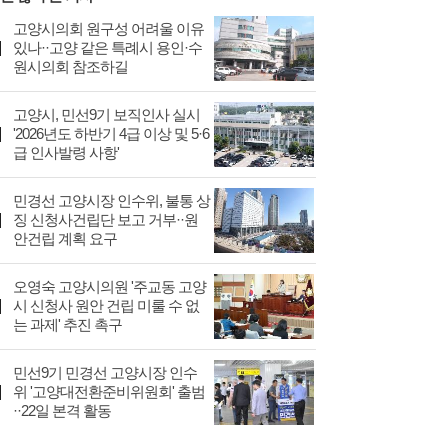
고양시의회 원구성 어려울 이유
있나··고양 같은 특례시 용인·수
원시의회 참조하길
고양시, 민선9기 보직인사 실시
'2026년도 하반기 4급 이상 및 5·6
급 인사발령 사항'
민경선 고양시장 인수위, 불통 상
징 신청사건립단 보고 거부··원
안건립 계획 요구
오영숙 고양시의원 '주교동 고양
시 신청사 원안 건립 미룰 수 없
는 과제' 추진 촉구
민선9기 민경선 고양시장 인수
위 '고양대전환준비위원회' 출범
··22일 본격 활동