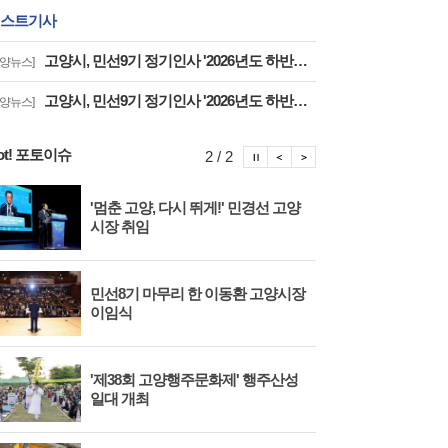
스트기사
고양시, 민선9기 정기인사 '2026년도 하반기 6급 팀장 인사발령 사항'
고양뉴스]
고양시, 민선9기 정기인사 '2026년도 하반기 6급 부팀장 이하 인사발령 사항'
고양뉴스]
ot! 포토이슈
포토이슈 정지
포토이슈 이전보기
포토이슈 다음보기
2 / 2
'멈춘 고양, 다시 뛰게!' 민경선 고양
고양
시장 취임
면 
민선8기 마무리 한 이동환 고양시장
물향
이임식
종 
'제38회 고양행주문화제' 행주산성
민경
일대 개최
대회