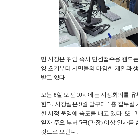
민 시장은 취임 즉시 민원접수용 핸드폰
영 초기부터 시민들의 다양한 제안과
받고 있다
.
오는
8
일 오전
10
시에는 시정회의를 유
한다
.
시장실은
9
월 말부터
1
층 집무실
한 시정 운영에 속도를 내고 있다
.
또
13
일자 주요 부서 5급(과장) 이상 인사
것으로 보인다
.