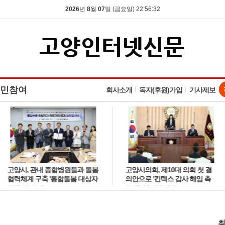
2026
년
8
월
07
일 (금요일) 22:56:33
민참여
회사소개
독자(후원)가입
기사제보
고양시, 관내 종합병원들과 돌봄
고양시의회, 제10대 의회 첫 결
협력체계 구축 '통합돌봄 대상자
의안으로 '킨텍스 감사 해임 촉
발굴 및 연계'
구' 후 임시회 폐회
최