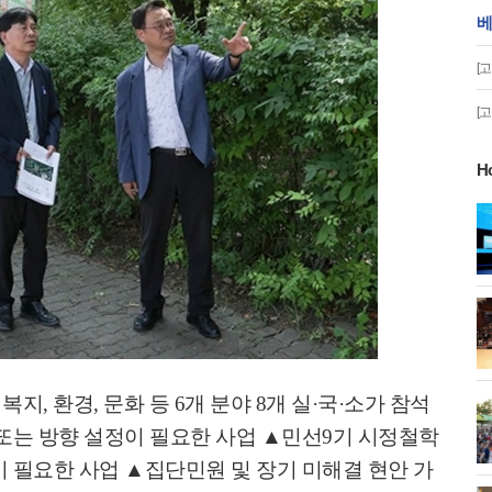
베
[
[
H
게!' 민경선 고양
고양시 폭염특보에 '도로 살수차' 전
면 가동
 이동환 고양시장
물향기수목원 무궁화 절정 '50여 품
종 감상'
,
복지
,
환경
,
문화 등
6
개 분야
8
개 실
·
국
·
소가 참석
화제' 행주산성
민경선 시장, 2026 고양시장배 볼링
또는 방향 설정이 필요한 사업
▲
민선
9
기 시정철학
대회 시구
이 필요한 사업
▲
집단민원 및 장기 미해결 현안 가