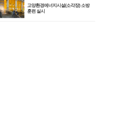
고양환경에너지시설(소각장) 소방
제3
훈련 실시
회 