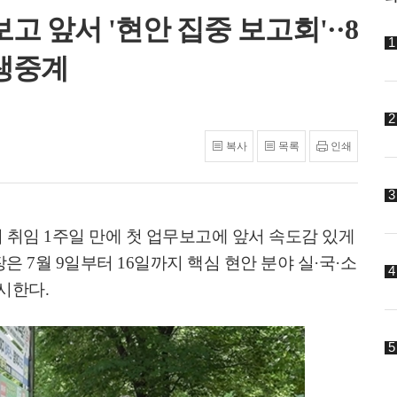
 앞서 '현안 집중 보고회'··8
생중계
복사
목록
인쇄
 취임
1
주일 만에 첫 업무보고에 앞서 속도감 있게
장은
7
월
9
일부터
16
일까지 핵심 현안 분야 실
·
국
·
소
실시한다
.