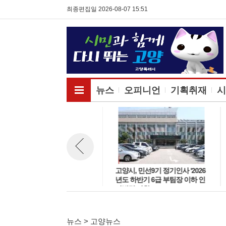
최종편집일 2026-08-07 15:51
전체메뉴보기
뉴스
오피니언
기획취재
시
고양시, 민선9기 정기인사 '2026
고양시, 민선9기 정기인사 '2026
뉴스 이전보기
년도 하반기 6급 팀장 인사발령
년도 하반기 6급 부팀장 이하 인
사항'
사발령 사항'
뉴스 > 고양뉴스