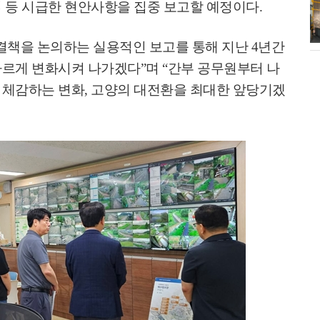
업 등 시급한 현안사항을 집중 보고할 예정이다
.
소각장) 소방
제30회 고양특례시장기 배드민턴대
회 개최
결책을 논의하는 실용적인 보고를 통해 지난
4
년간
빠르게 변화시켜 나가겠다
”
며
“
간부 공무원부터 나
 체감하는 변화
,
고양의 대전환을 최대한 앞당기겠