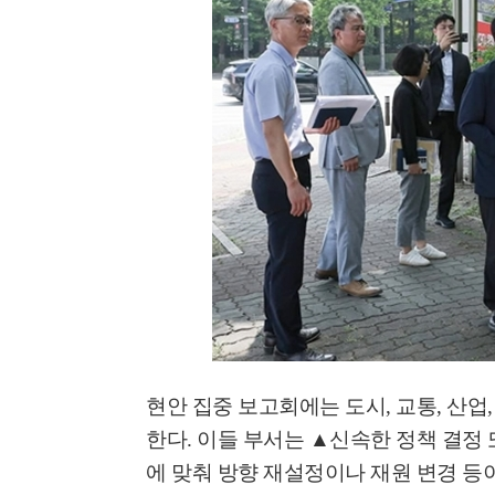
'멈춘 고양, 다시 뛰
시장 취임
민선8기 마무리 한
이임식
현안 집중 보고회에는 도시
,
교통
,
산업
'제38회 고양행주문
한다
.
이들 부서는
▲
신속한 정책 결정 
일대 개최
에 맞춰 방향 재설정이나 재원 변경 등