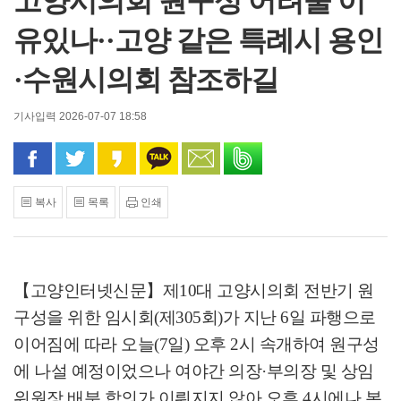
고양시의회 원구성 어려울 이
유있나··고양 같은 특례시 용인
·수원시의회 참조하길
기사입력 2026-07-07 18:58
페이스북으로 공유
트위터로 공유
카카오 스토리로 공유
카카오톡으로 공유
문자로 공유
밴드로 공유
복사
목록
인쇄
【고양인터넷신문】
제
10
대 고양시의회 전반기 원
구성을 위한 임시회
(
제
305
회
)
가 지난
6
일 파행으로
이어짐에 따라 오늘
(7
일
)
오후
2
시 속개하여 원구성
에 나설 예정이었으나 여야간 의장
·
부의장 및 상임
위원장 배분 합의가 이뤄지지 않아 오후 4시에나 본