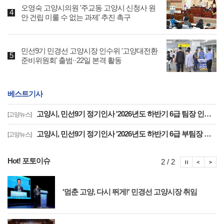
오영숙 고양시의원 '주교동 고양시 신청사 원
안 건립 미룰 수 없는 과제' 추진 촉구
민선9기 민경선 고양시장 인수위 '고양대전환
준비위원회' 출범··22일 본격 활동
베스트기사
고양시, 민선9기 정기인사 '2026년도 하반기 6급 팀장 인사발령 사항'
[고양뉴스]
고양시, 민선9기 정기인사 '2026년도 하반기 6급 부팀장 이하 인사발령 사항'
[고양뉴스]
Hot! 포토이슈
포토이슈
포토
포
2 / 2
'멈춘 고양, 다시 뛰게!' 민경선 고양시장 취임