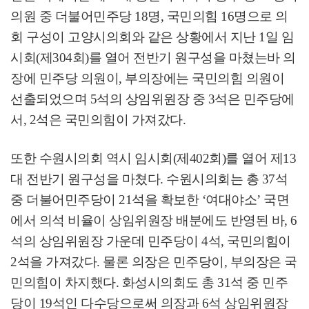
의원 중 더불어민주당
18
명
,
국민의힘
16
명으로 의
회 구성이 고양시의회와 같은 상황에서 지난
1
일 임
시회
(
제
304
회
)
를 열어 전반기 원구성을 마쳤는바 의
장에 민주당 의원이
,
부의장에는 국민의힘 의원이
선출되었으며
5
석의 상임위원장 중
3
석은 민주당에
서
, 2
석은 국민의힘이 가져갔다
.
또한 수원시의회 역시 임시회
(
제
402
회
)
를 열어 제
13
대 전반기 원구성을 마쳤다
.
수원시의회는 총
37
석
중 더불어민주당이
21
석을 확보한
‘
여대야소
’
국면
에서 의석 비율이 상임위원장 배분에도 반영된 바
, 6
석의 상임위원장 가운데 민주당이
4
석
,
국민의힘이
2
석을 가져갔다
.
물론 의장은 민주당이
,
부의장은 국
민의힘이 차지했다.
화성시의회도 총
31
석 중 민주
당이
19
석인 다수당으로써 의장과
6
석 상임위원장