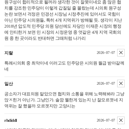
원구성이 합리적으로 될꺼라 생각한 것이 잘못이네요 좀 많은 협
치를 강조한 민주당이 이렇게 갑질일 줄 몰랐는데 시의회 원구성
논란 보면서 걱정은 민경선 시장님 시정추진에 있어서도 국힘이
아닌 민주당 시의원들, 특히 4개 지역위가 방해될 듯. 생각이 지난
2018년 압도적 민주당 의원 당선에도 자당인 이재준 시장의 행정
에 안티한거 보면 민 시장의 시정운영 중 엿같은 4개 지역 국회의
원 중 한 곳이라도 반대하면 그때처럼 나가리
삭
2026- 07- 07
지랄
특례시의회 중 최악이네 이러고도 민주당은 시의원 월급 받아갈께
네
삭
2026- 07- 07
일산
공소자가 대표의원 맡았으면 협치와 소통을 위해 노력해봐라 그냥
앉ㅈ힌거 아닌가. 그냥인가. 솔깜 뭘한게 있는지 난 잘모르겟네 지
역위는 잘 했을까 모르겟지만 고양시는
삭
rhdiddl
2026- 07- 07