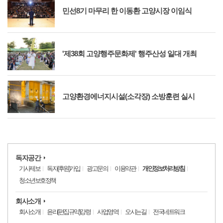
민선8기 마무리 한 이동환 고양시장 이임식
'제38회 고양행주문화제' 행주산성 일대 개최
고양환경에너지시설(소각장) 소방훈련 실시
독자공간
기사제보
독자(후원)가입
광고문의
이용약관
개인정보처리방침
청소년보호정책
회사소개
회사소개
윤리(편집규약)강령
사업영역
오시는길
전국네트워크