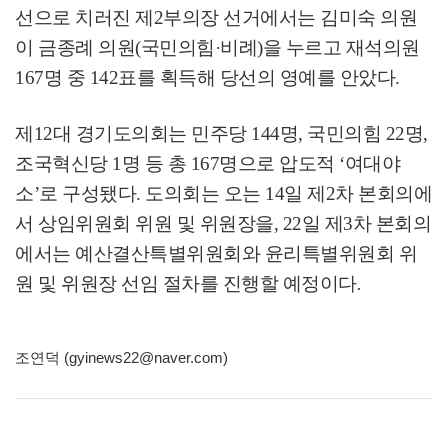
선으로 치러진 제
2
부의장 선거에서는 김미숙 의원
이 금종례 의원
(
국민의힘
·
비례
)
을 누르고 재석의원
167
명 중
142
표를 획득해 당선의 영예를 안았다
.
제
12
대 경기도의회는 민주당
144
명
,
국민의힘
22
명
,
조국혁신당
1
명 등 총
167
명으로 압도적
‘
여대야
소
’
로 구성됐다
.
도의회는 오는
14
일 제
2
차 본회의에
서 상임위원회 위원 및 위원장을
, 22
일 제
3
차 본회의
에서는 예산결산특별위원회와 윤리특별위원회 위
원 및 위원장 선임 절차를 진행할 예정이다
.
조연덕 (gyinews22@naver.com)