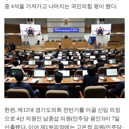
중
4
석을 가져가고 나머지는 국민의힘 몫이 됐다
.
한편
,
제
12
대 경기도의회 전반기를 이끌 신임 의장
으로
4
선 의원인 남종섭 의원
(
민주당
·
용인
3)
이
7
일
선출됐다
.
이어 제
1
부의장에는 고은정 의원
(
민주당
·