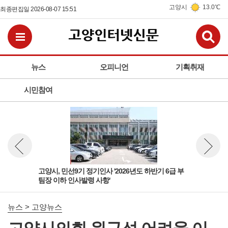
고양시
13.0℃
최종편집일 2026-08-07 15:51
검
전체메뉴보기
뉴스
오피니언
기획취재
시민참여
 팀
고양시, 민선9기 정기인사 '2026년도 하반기 6급 부
고양
뉴스 이전보기
뉴스 다
팀장 이하 인사발령 사항'
돌봄
뉴스 > 고양뉴스