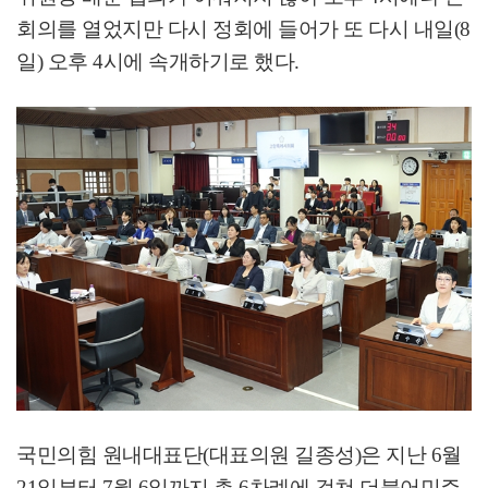
회의를 열었지만 다시 정회에 들어가 또 다시 내일(8
일) 오후 4시에 속개하기로 했다
.
국민의힘 원내대표단
(
대표의원 길종성
)
은 지난
6
월
21
일부터
7
월
6
일까지 총
6
차례에 걸쳐 더불어민주