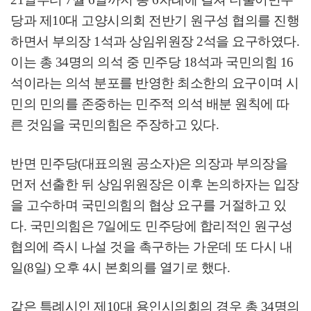
당과 제
10
대 고양시의회 전반기 원구성 협의를 진행
하면서 부의장
1
석과 상임위원장
2
석을 요구하였다
.
이는 총
34
명의 의석 중 민주당
18
석과 국민의힘
16
석이라는 의석 분포를 반영한 최소한의 요구이며 시
민의 민의를 존중하는 민주적 의석 배분 원칙에 따
른 것임을 국민의힘은 주장하고 있다
.
반면 민주당
(
대표의원 공소자
)
은 의장과 부의장을
먼저 선출한 뒤 상임위원장은 이후 논의하자는 입장
을 고수하며 국민의힘의 협상 요구를 거절하고 있
다
.
국민의힘은
7
일에도 민주당에
합리적인 원구성
협의에 즉시 나설 것을 촉구하는 가운데 또 다시 내
일(8일) 오후 4시 본회의를 열기로 했다
.
같은 특례시인 제
10
대 용인시의회의 경우 총
34
명의