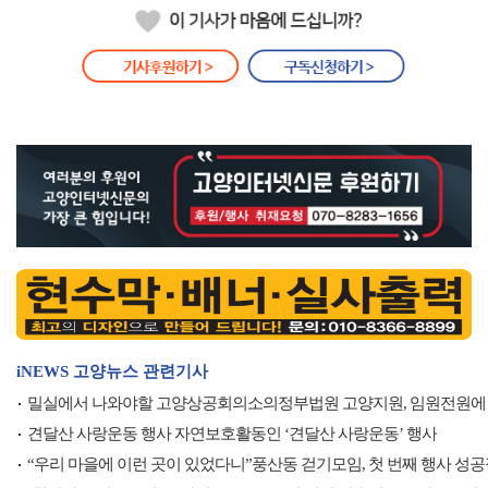
iNEWS 고양뉴스 관련기사
밀실에서 나와야할 고양상공회의소의정부법원 고양지원, 임원전원에
견달산 사랑운동 행사 자연보호활동인 ‘견달산 사랑운동’ 행사
“우리 마을에 이런 곳이 있었다니”풍산동 걷기모임, 첫 번째 행사 성