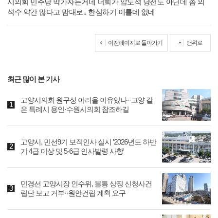
시의회 민주당 막가자는거네 너희가 압도적 당선도 아닌데 좀 의
석수 약간 많다고 맘대로.. 한심하기 이를데 없네
이전페이지로 돌아가기
맨위로
최근 많이 본 기사
고양시의회 원구성 어려울 이유있나··고양 같
은 특례시 용인·수원시의회 참조하길
고양시, 민선9기 보직인사 실시 '2026년도 하반
기 4급 이상 및 5·6급 인사발령 사항'
민경선 고양시장 인수위, 불통 상징 신청사건
립단 보고 거부··원안건립 계획 요구