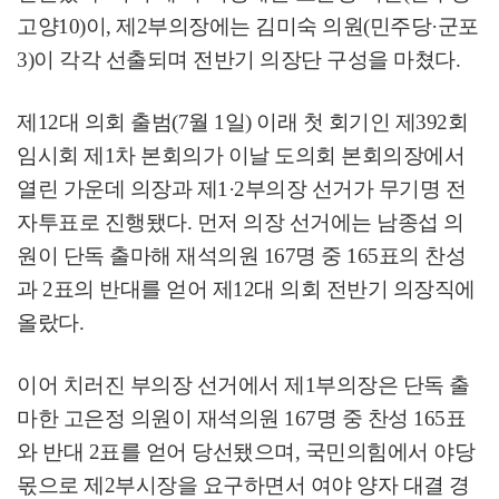
고양
10)
이
,
제
2
부의장에는 김미숙 의원
(
민주당
·
군포
3)
이 각각 선출되며 전반기 의장단 구성을 마쳤다
.
제
12
대 의회 출범
(7
월
1
일
)
이래 첫 회기인 제
392
회
임시회 제
1
차 본회의가 이날 도의회 본회의장에서
열린 가운데 의장과 제
1·2
부의장 선거가 무기명 전
자투표로 진행됐다
.
먼저 의장 선거에는 남종섭 의
원이 단독 출마해 재석의원
167
명 중
165
표의 찬성
과
2
표의 반대를 얻어 제
12
대 의회 전반기 의장직에
올랐다
.
이어 치러진 부의장 선거에서 제
1
부의장은 단독 출
마한 고은정 의원이 재석의원
167
명 중 찬성
165
표
와 반대
2
표를 얻어 당선됐으며
,
국민의힘에서 야당
몫으로 제
2
부시장을 요구하면서 여야 양자 대결 경