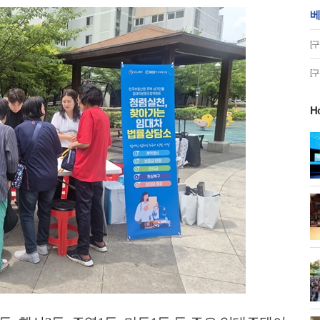
베
[
[
H
게!' 민경선 고양
고양시 폭염특보에 '도로 살수차' 전
면 가동
 이동환 고양시장
물향기수목원 무궁화 절정 '50여 품
종 감상'
화제' 행주산성
민경선 시장, 2026 고양시장배 볼링
대회 시구