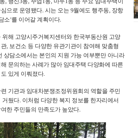
동
,
행신
3
동
,
주엽
1
동
,
마두
1
동 등 주요 임대주택이
소각장) 소방
제30회 고양특례시장기 배드민턴대
중심으로 운영됐다
.
시는 오는
9
월에도 행주동
,
장항
회 개최
담소
’
를 이어갈 계획이다
.
 위해 고양시주거복지센터와 한국부동산원 고양
지관
,
보건소 등 다양한 유관기관이 참여해 맞춤형
번 상담소에서는 본인의 지원 가능 여부뿐만 아니라
대해 문의하는 사례가 많아 임대주택 다양화에 따른
심도 있게 이뤄졌다
.
관련 기관과 임대차분쟁조정위원회의 역할을 주민
히 거뒀다
.
이처럼 다양한 복지 정보를 한자리에서
참여한 주민들의 만족도가 높았다
.