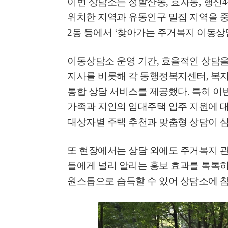
이번 상담소는 정발산동
,
효자동
,
행신
4
고양환경에너지시설(
위치한 지역과 유동인구 밀집 지역을 
훈련 실시
2
동 등에서
‘
찾아가는 주거복지 이동상
이동상담소 운영 기간
,
효율적인 상담을
지사를 비롯해 각 동행정복지센터
,
복
통합 상담 서비스를 제공했다
.
특히 이
가족과 지인의 임대주택 입주 지원에 
대상자별 주택 추천과 맞춤형 상담이 
또 현장에서는 상담 외에도 주거복지 
들에게 널리 알리는 홍보 효과를 톡톡
원스톱으로 습득할 수 있어 상담소에 