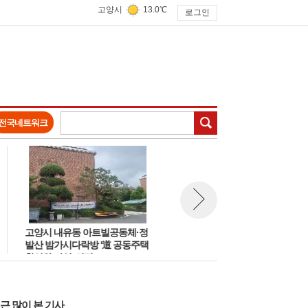
고양시
13.0℃
로그인
검색
전국네트워크
고양시 내유동 아트빌공동체·정
고양시, 일산 라페스타 일대 경
뉴스 다음보기
발산 밤가시다락방 '道 공동주택
관개선 '빛의 거리' 조성 및 반려
활성화 사업' 선정
동물 문화교실 운영
근 많이 본 기사