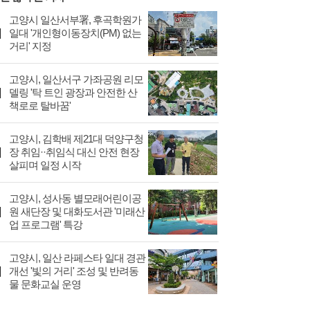
고양시 일산서부署, 후곡학원가
일대 '개인형이동장치(PM) 없는
거리' 지정
고양시, 일산서구 가좌공원 리모
델링 '탁 트인 광장과 안전한 산
책로로 탈바꿈'
고양시, 김학배 제21대 덕양구청
장 취임··취임식 대신 안전 현장
살피며 일정 시작
고양시, 성사동 별모래어린이공
원 새단장 및 대화도서관 '미래산
업 프로그램' 특강
고양시, 일산 라페스타 일대 경관
개선 '빛의 거리' 조성 및 반려동
물 문화교실 운영