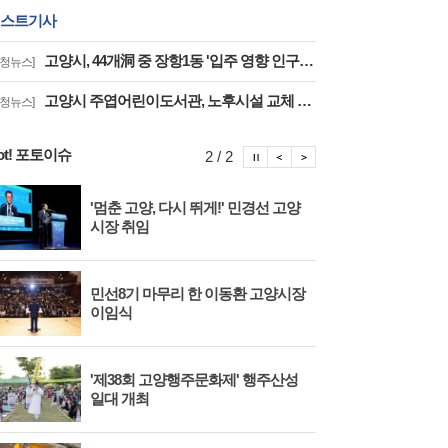
스트기사
고양시, 44개洞 중 장항1동 '입주 영향 인구 증가폭' 최고··풍산동도 증가세 지속
구청뉴스]
고양시 주엽어린이도서관, 노후시설 교체 재개관 '다락·아기 독서공간 등 조성'
구청뉴스]
ot! 포토이슈
포토이슈 정지
포토이슈 이전보기
포토이슈 다음보기
2 / 2
'멈춘 고양, 다시 뛰게!' 민경선 고양
고양
시장 취임
면 
민선8기 마무리 한 이동환 고양시장
물향
이임식
종 
'제38회 고양행주문화제' 행주산성
민경
일대 개최
대회