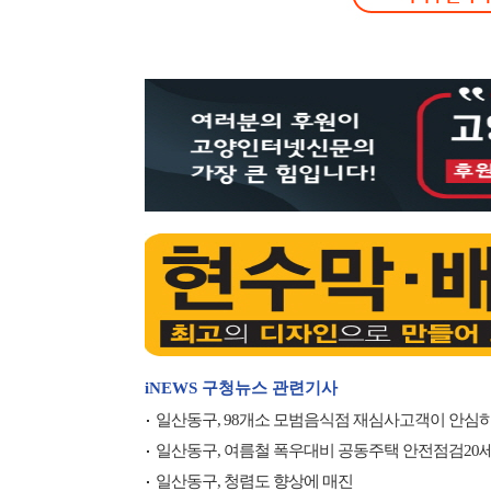
iNEWS 구청뉴스 관련기사
일산동구, 98개소 모범음식점 재심사고객이 안심하
일산동구, 여름철 폭우대비 공동주택 안전점검20세대
일산동구, 청렴도 향상에 매진