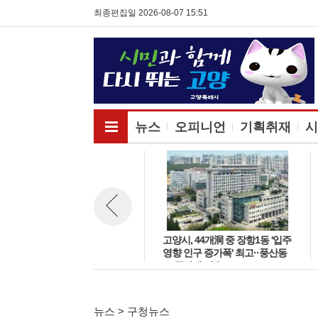
최종편집일 2026-08-07 15:51
전체메뉴보기
뉴스
오피니언
기획취재
시
고양시 주엽어린이도서관, 노후
고양시, 44개洞 중 장항1동 '입주
뉴스 이전보기
시설 교체 재개관 '다락·아기 독
영향 인구 증가폭' 최고··풍산동
서공간 등 조성'
도 증가세 지속
뉴스 > 구청뉴스