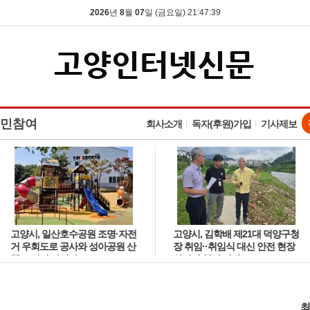
2026
년
8
월
07
일 (금요일) 21:47:40
민참여
회사소개
독자(후원)가입
기사제보
고양시, 일산호수공원 조명·자전
고양시, 김학배 제21대 덕양구청
거 우회도로 공사와 성아공원 산
장 취임··취임식 대신 안전 현장
책로 정비 나선다
살피며 일정 시작
최