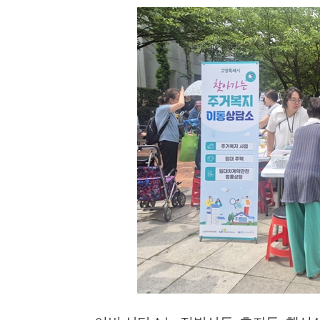
'멈춘 고양, 다시 뛰
시장 취임
민선8기 마무리 한
이임식
'제38회 고양행주문
일대 개최