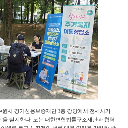
수원시 경기신용보증재단
3
층 강당에서 전세사기
육
’
을 실시한다
.
도는 대한변협법률구조재단과 협력