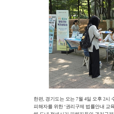
한편
,
경기도는 오는
7
월
4
일 오후
2
시 
피해자를 위한
‘
권리구제 법률안내 교