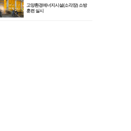
고양환경에너지시설(소각장) 소방
제3
훈련 실시
회 