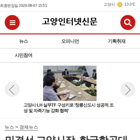
고양시
13.0℃
최종편집일 2026-08-07 15:51
검
전체메뉴보기
뉴스
오피니언
기획취재
시민참여
활용
고양시·LH 실무TF 구성키로 '창릉신도시 성공적 조
고양
뉴스 이전보기
뉴스 다
성 및 자족기능 강화 협력'
페이
뉴스 > 경제뉴스