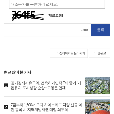
[새로고침]
0
/500
이전페이지로 돌아가기
맨위로
최근 많이 본 기사
경기경제자유구역, 건축허가면적 7배 증가 '기
업유치·도시성장 순항'··고양은 언제
7월부터 1,600㏄ 초과 하이브리드 차량 신규·이
전 등록 시 지역개발채권 매입 의무화