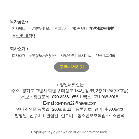
독자공간
기사제보
독자(후원)가입
광고문의
이용약관
개인정보처리방침
청소년보호정책
회사소개
회사소개
윤리(편집규약)강령
사업영역
오시는길
전국네트워크
구독신청하기
고양인터넷신문
주소 : 경기도 고양시 덕양구 마상로 134번길 99, 2층 202호(주교동)
제보ㆍ광고문의 : 070-8283-1656
팩스 : 031-968-8018
E-mail : gyinews22@naver.com
인터넷신문 등록일 : 2008. 8. 22
등록번호 : 경기 아 50054호
발행인 : 신수미
편집인 : 신수미
청소년보호책임자 : 조연덕
Copyright by gyinews.co.kr All rights reserved.