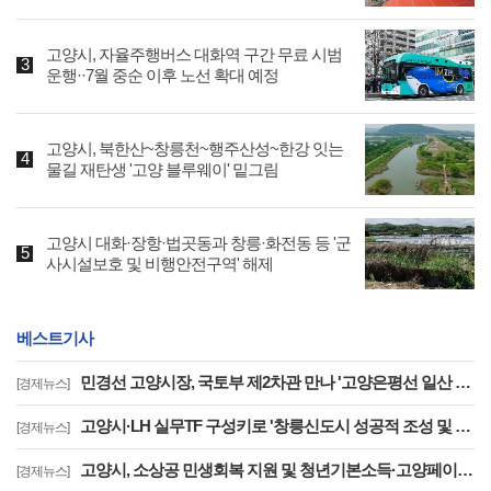
고양시, 자율주행버스 대화역 구간 무료 시범
운행··7월 중순 이후 노선 확대 예정
고양시, 북한산~창릉천~행주산성~한강 잇는
물길 재탄생 '고양 블루웨이' 밑그림
고양시 대화·장항·법곳동과 창릉·화전동 등 '군
사시설보호 및 비행안전구역' 해제
베스트기사
민경선 고양시장, 국토부 제2차관 만나 '고양은평선 일산 연장 반영' 등 요청
[경제뉴스]
고양시·LH 실무TF 구성키로 '창릉신도시 성공적 조성 및 자족기능 강화 협력'
[경제뉴스]
고양시, 소상공 민생회복 지원 및 청년기본소득·고양페이 확대 '도비 매칭 관건'
[경제뉴스]