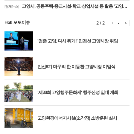
고양시, 공동주택·종교시설·학교·상업시설 등 활용 '고양형 주차공유제' 추진
[경제뉴스]
Hot! 포토이슈
포토이슈
포토
포
2 / 2
'멈춘 고양, 다시 뛰게!' 민경선 고양시장 취임
민선8기 마무리 한 이동환 고양시장 이임식
'제38회 고양행주문화제' 행주산성 일대 개최
고양환경에너지시설(소각장) 소방훈련 실시