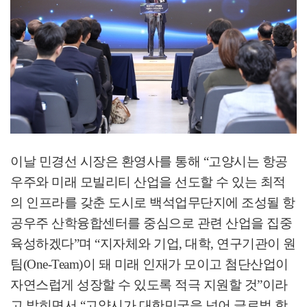
이날 민경선 시장은 환영사를 통해
“
고양시는 항공
우주와 미래 모빌리티 산업을 선도할 수 있는 최적
의 인프라를 갖춘 도시로 백석업무단지에 조성될 항
공우주 산학융합센터를 중심으로 관련 산업을 집중
육성하겠다
”
며
“
지자체와 기업
,
대학
,
연구기관이 원
팀
(One-Team)
이 돼 미래 인재가 모이고 첨단산업이
자연스럽게 성장할 수 있도록 적극 지원할 것
”
이라
고 밝히면서
“
고양시가 대한민국을 넘어 글로벌 항