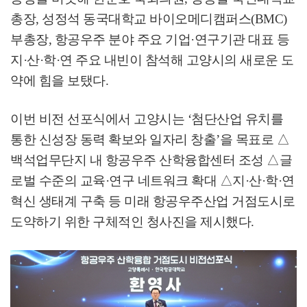
총장
,
성정석 동국대학교 바이오메디캠퍼스
(BMC)
부총장
,
항공우주 분야 주요 기업
·
연구기관 대표 등
지
·
산
·
학
·
연 주요 내빈이 참석해 고양시의 새로운 도
약에 힘을 보탰다
.
이번 비전 선포식에서 고양시는
‘
첨단산업 유치를
통한 신성장 동력 확보와 일자리 창출
’
을 목표로
△
백석업무단지 내 항공우주 산학융합센터 조성
△
글
로벌 수준의 교육
·
연구 네트워크 확대
△
지
·
산
·
학
·
연
혁신 생태계 구축 등 미래 항공우주산업 거점도시로
도약하기 위한 구체적인 청사진을 제시했다
.