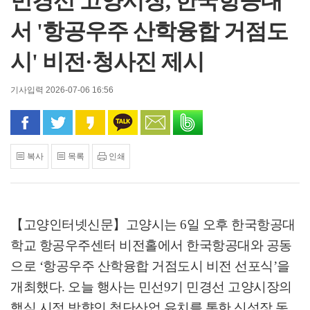
민경선 고양시장, 한국항공대
서 '항공우주 산학융합 거점도
시' 비전·청사진 제시
기사입력 2026-07-06 16:56
페이스북으로 공유
트위터로 공유
카카오 스토리로 공유
카카오톡으로 공유
문자로 공유
밴드로 공유
복사
목록
인쇄
【고양인터넷신문】
고양시는
6
일 오후 한국항공대
학교 항공우주센터 비전홀에서 한국항공대와 공동
으로
‘
항공우주 산학융합 거점도시 비전 선포식
’
을
개최했다
.
오늘 행사는 민선
9
기 민경선 고양시장의
핵심 시정 방향인 첨단산업 유치를 통한 신성장 동