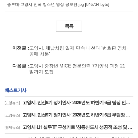
중부대-고양시 전국 청소년 영상 공모전.jpg [846734 byte]
목록
이전글
고양시, 체납차량 일제 단속 나선다 '번호판 영치·
공매 처분'
다음글
고양시 중장년 MICE 전문인력 7기양성 과정 21
일까지 모집
베스트기사
고양시, 민선9기 정기인사 '2026년도 하반기 6급 팀장 인사발령 사항'
[고양뉴스]
고양시, 민선9기 정기인사 '2026년도 하반기 6급 부팀장 이하 인사발령 사항'
[고양뉴스]
고양시·LH 실무TF 구성키로 '창릉신도시 성공적 조성 및 자족기능 강화 협력'
[경제뉴스]