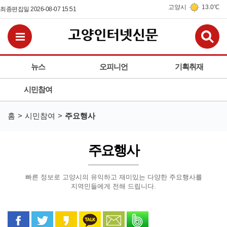
고양시
13.0℃
최종편집일 2026-08-07 15:51
검
전체메뉴보기
뉴스
오피니언
기획취재
시민참여
홈
시민참여
주요행사
주요행사
빠른 정보로 고양시의 유익하고 재미있는 다양한 주요행사를
지역민들에게 전해 드립니다.
페이스북으로 공유
트위터로 공유
카카오 스토리로 공유
카카오톡으로 공유
문자로 공유
밴드로 공유