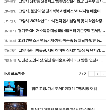
고양시 장항동 신설학교 '방송영상밸리초교' 교육부 심사 통과··2030년 개교
[교육/연예]
고양시, 원당역 앞 경기북북 AI캠퍼스 'AI·디지털 배움터 체험존' 12월까지 운영
[교육/연예]
고양시 '2027학년도 수시전략 입시설명회 및 대학입학정보박람회' 8일 개최
[교육/연예]
경기도·GH, 저소득층 대상 8월 4일부터 기존주택 전세임대 입주자 상시 모집
[경기뉴스]
고양 킨텍스서 명품시계·가방·귀금속 등 체납자 압류 동산 620점 공개 경매
[경기뉴스]
고양어린이박물관, 시민 참여형 전시회 '일상 속 뮤지엄: 잠시, 마음' 8월 개최
[문화/관광]
민경선 고양시장, 일산 원마운트 워터파크 방문 '안전사고 방지 대책 점검'
[기관단체]
Hot! 포토이슈
포토이슈
포토
포
2 / 2
'멈춘 고양, 다시 뛰게!' 민경선 고양시장 취임
민선8기 마무리 한 이동환 고양시장 이임식