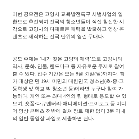
이번 공모전은 고양시 교육발전특구 시범사업의 일
환으로 추진되며 전국의 청소년들이 직접 참신한 시
각으로 고양시의 다채로운 매력을 발굴하고 영상 콘
텐츠로 제작하는 전국 단위의 열린 무대다
.
공모 주제는 
‘
내가 찾은 고양의 매력
’
으로 고양시의 
역사
, 
문화
, 
인물
, 
랜드마크 등 자유로운 주제로 참여
할 수 있다
. 
접수 기간은 오는 
8
월 
31
일
(
월
)
까지다
. 
참
가 대상은 만 
19
세 미만의 대한민국 청소년
(
초
·
중
·
고
등학생 및 학교 밖 청소년 등
)
이라면 누구나 참여 가
능하다
. 
개인 또는 최대 
4
인의 팀 형태로 응모할 수 있
으며
, 
숏폼
·
다큐멘터리
·
애니메이션
·
브이로그 등 미디
어 영상 콘텐츠 전반에 걸쳐 장르 제한 없이 
3
분 이내
의 일반 동영상 파일로 제출하면 된다
.