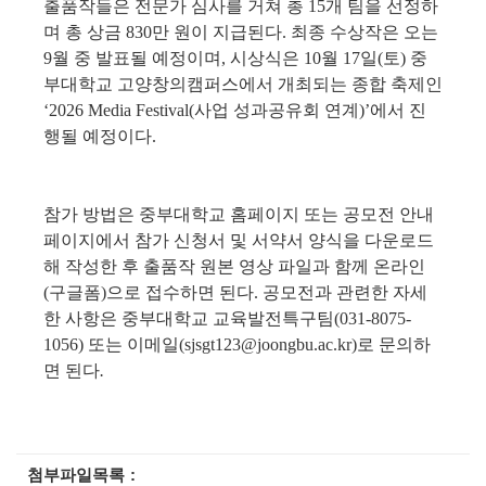
출품작들은 전문가 심사를 거쳐 총 
15
개 팀을 선정하
며 총 상금 
830
만 원이 지급된다
. 
최종 수상작은 오는 
9
월 중 발표될 예정이며
, 
시상식은 
10
월 
17
일
(
토
) 
중
부대학교 고양창의캠퍼스에서 개최되는 종합 축제인 
‘2026 Media Festival(
사업 성과공유회 연계
)’
에서 진
행될 예정이다
.
참가 방법은 중부대학교 홈페이지 또는 공모전 안내 
페이지에서 참가 신청서 및 서약서 양식을 다운로드
해 작성한 후 출품작 원본 영상 파일과 함께 온라인
(
구글폼
)
으로 접수하면 된다
. 
공모전과 관련한 자세
한 사항은 중부대학교 교육발전특구팀
(031-8075-
1056) 
또는 이메일
(sjsgt123@joongbu.ac.kr)
로 문의하
면 된다
.
첨부파일목록