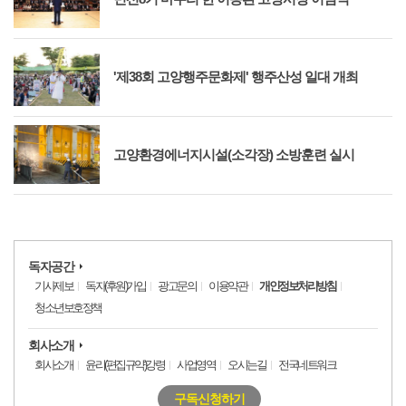
'제38회 고양행주문화제' 행주산성 일대 개최
고양환경에너지시설(소각장) 소방훈련 실시
독자공간
기사제보
독자(후원)가입
광고문의
이용약관
개인정보처리방침
청소년보호정책
회사소개
회사소개
윤리(편집규약)강령
사업영역
오시는길
전국네트워크
구독신청하기