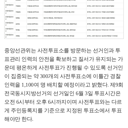
중앙선관위는 사전투표소를 방문하는 선거인과 투
표관리 인력의 안전을 확보하고 질서가 유지되는 가
운데 평온하게 사전투표가 진행될 수 있도록 선거인
이 집중되는 약
300
개의 사전투표소에 이틀간 경찰
인력을
1,100
여 명 배치할 예정이라고 밝혔다
.
제
9
회
전국동시지방선거의 선거일인
6
월
3
일 투표시간은
오전
6
시부터 오후
6
시까지이며 사전투표와는 다르
게 주민등록지를 기준으로 지정된 투표소에서 투표
해야만 한다
.