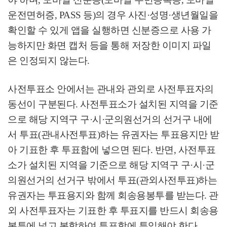
운전면허증
, PASS
등
)
의 경우 사진
·
성명
·
생년월일을
확인할 수 있게 앱을 실행하면 신분증으로 사용 가
능하지만 화면 캡처 등을 통해 저장한 이미지 파일
은 인정되지 않는다
.
사전투표소 안에서는 관내와 관외로 사전투표자의
동선이 구분된다
.
사전투표소가 설치된 지역을 기준
으로 해당 지역구 구
·
시
·
군의원선거의 선거구 내에
서 투표
(
관내사전투표
)
하는 유권자는 투표용지만 받
아 기표한 후 투표함에 넣으면 된다
.
반면
,
사전투표
소가 설치된 지역을 기준으로 해당 지역구 구
·
시
·
군
의원선거의 선거구 밖에서 투표
(
관외사전투표
)
하는
유권자는 투표용지와 함께 회송용봉투를 받는다
.
관
외 사전투표자는 기표한 후 투표지를 반드시 회송용
봉투에 넣고 봉함하여 투표함에 투입해야 한다
.