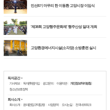
민선8기 마무리 한 이동환 고양시장 이임식
'제38회 고양행주문화제' 행주산성 일대 개최
고양환경에너지시설(소각장) 소방훈련 실시
독자공간
기사제보
독자(후원)가입
광고문의
이용약관
개인정보처리방침
청소년보호정책
회사소개
회사소개
윤리(편집규약)강령
사업영역
오시는길
전국네트워크