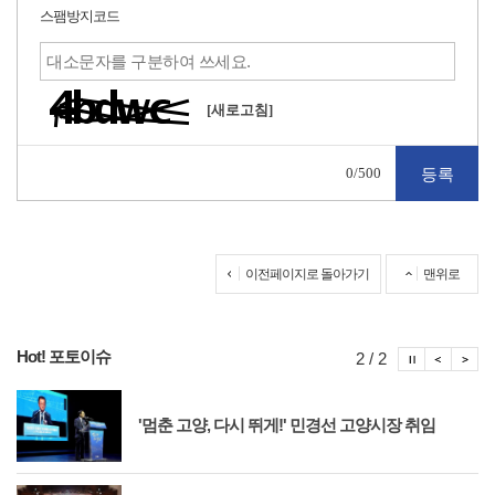
스팸방지코드
[새로고침]
0
/500
이전페이지로 돌아가기
맨위로
Hot! 포토이슈
포토이슈
포토
포
2 / 2
'멈춘 고양, 다시 뛰게!' 민경선 고양시장 취임