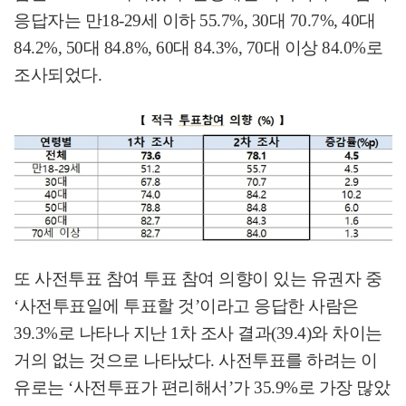
응답자는 만
18-29
세 이하
55.7%, 30
대
70.7%, 40
대
84.2%, 50
대
84.8%, 60
대
84.3%, 70
대 이상
84.0%
로
조사되었다
.
또 사전투표 참여 투표 참여 의향이 있는 유권자 중
‘
사전투표일에 투표할 것
’
이라고 응답한 사람은
39.3%
로 나타나 지난
1
차 조사 결과
(39.4)
와 차이는
거의 없는 것으로 나타났다
.
사전투표를 하려는 이
유로는
‘
사전투표가 편리해서
’
가
35.9%
로 가장 많았