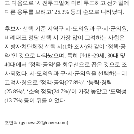
고 다음으로
‘
사전투표일에 미리 투표하고 선거일에
다른 용무를 보려고
’ 25.3%
등의 순으로 나타났다
.
후보자 선택 기준 지역구 시
·
도의원과 구
·
시
·
군의원
,
비례대표 정당 선택 시 가장 많이 고려하는 사항은
지방자치단체장 선택 시
(1
차 조사
)
와 같이
‘
정책
·
공
약
’
인 것으로 나타났으며
,
특히 만
18~29
세
, 30
대 및
40
대에서
‘
정책
·
공약
’
을 최우선으로 꼽은 것으로 조
사되었다
.
시
·
도의원과 구
·
시
·
군의원을 선택하는 데
고려사항으로
‘
정책
·
공약
(27.8%)’, ‘
능력
·
경력
(25.8%)’, ‘
소속 정당
(24.7%)’
이 가장 높았고
‘
도덕성
(13.7%)
등이 뒤를 이었다
.
조연덕 (gyinews22@naver.com)