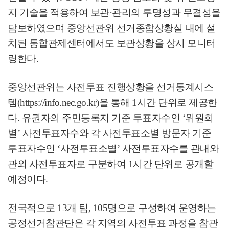
지 기술을 적용하여 보관
·
관리의 투명성과 무결성을
담보하였으며 중앙선관위 선거종합상황실 내에 설
치된 통합관제센터에서도 보관상황을 상시 모니터
링한다
.
중앙선관위는 사전투표 진행상황을 선거통계시스
템
(https://info.nec.go.kr)
을 통해
1
시간 단위로 제공한
다
.
유권자의 주민등록지 기준 투표자수인
‘
위원회
별
’
사전투표자수와 각 사전투표소별 방문자 기준
투표자수인
‘
사전투표소별
’
사전투표자수를 관내와
관외 사전투표자로 구분하여
1
시간 단위로 공개할
예정이다
.
전국적으로
13
개 팀
, 105
명으로 구성하여 운영하는
공정선거참관단은 각 지역의 사전투표 과정을 참관