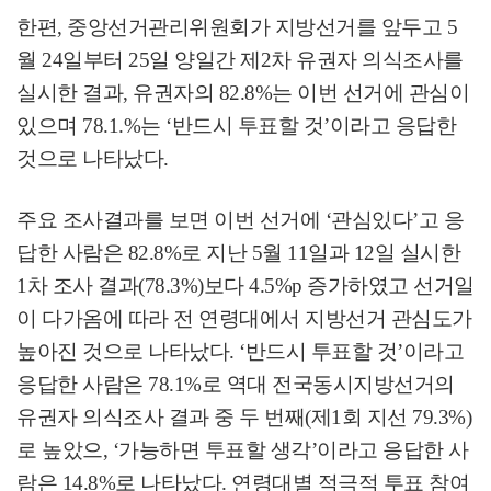
한편
,
중앙선거관리위원회가 지방선거를 앞두고
5
월
24
일부터
25
일 양일간 제
2
차 유권자 의식조사를
실시한 결과
,
유권자의
82.8%
는 이번 선거에 관심이
있으며
78.1.%
는
‘
반드시 투표할 것
’
이라고 응답한
것으로 나타났다
.
주요 조사결과를 보면 이번 선거에
‘
관심있다
’
고 응
답한 사람은
82.8%
로 지난
5
월
11
일과
12
일 실시한
1
차 조사 결과
(78.3%)
보다
4.5%p
증가하였고 선거일
이 다가옴에 따라 전 연령대에서 지방선거 관심도가
높아진 것으로 나타났다
. ‘
반드시 투표할 것
’
이라고
응답한 사람은
78.1%
로 역대 전국동시지방선거의
유권자 의식조사 결과 중 두 번째
(
제
1
회 지선
79.3%)
로 높았으
, ‘
가능하면 투표할 생각
’
이라고 응답한 사
람은
14.8%
로 나타났다
.
연령대별 적극적 투표 참여