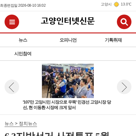
고양시
13.0℃
최종편집일 2026-08-10 16:02
검
전체메뉴보기
뉴스
오피니언
기획취재
시민참여
고양
'107만 고양시민 시장으로 우뚝' 민경선 고양시장 당
선거
뉴스 이전보기
뉴스 다
선, 현 이동환 시장에 크게 앞서
원 
뉴스 > 정치뉴스