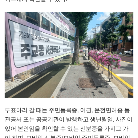
투표하러 갈 때는 주민등록증
,
여권
,
운전면허증 등
관공서 또는 공공기관이 발행하고 생년월일
,
사진이
있어 본인임을 확인할 수 있는 신분증을 가지고 가
야 하며
,
모바일 신분증
(
모바일 주민등록증
,
모바일