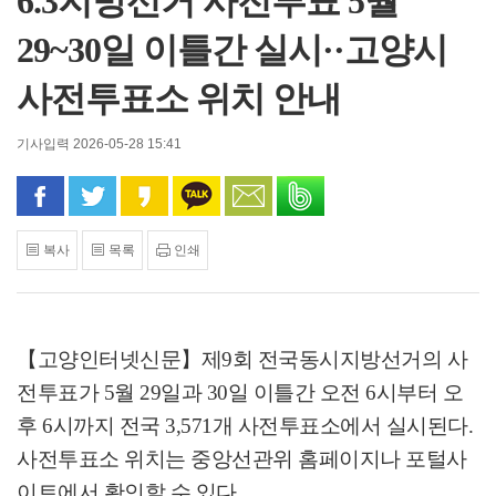
6.3지방선거 사전투표 5월
29~30일 이틀간 실시··고양시
사전투표소 위치 안내
기사입력 2026-05-28 15:41
페이스북으로 공유
트위터로 공유
카카오 스토리로 공유
카카오톡으로 공유
문자로 공유
밴드로 공유
복사
목록
인쇄
【고양인터넷신문】
제
9
회 전국동시지방선거의 사
전투표가
5
월
29
일과
30
일 이틀간 오전
6
시부터 오
후
6
시까지 전국
3,571
개 사전투표소에서 실시된다
.
사전투표소 위치는 중앙선관위 홈페이지나 포털사
이트에서 확인할 수 있다
.