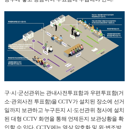
구
·
시
·
군선관위는 관내사전투표함과 우편투표함
(
거
소
·
관외사전 투표함
)
을
CCTV
가 설치된 장소에 선거
일까지 보관하고 누구든지 시
·
도선관위 청사에 설치
된 대형
CCTV
화면을 통해 언제든지 보관상황을 확
인할 수 있다
. CCTV
에는 영상 암호화 및 위
·
변조방