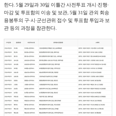
한다
. 5
월
29
일과
30
일 이틀간 사전투표 개시
·
진행
·
마감 및 투표함의 이송 및 보관
, 5
월
31
일 관외 회송
용봉투의 구
·
시
·
군선관위 접수 및 투표함 투입과 보
관 등의 과정을 참관한다
.