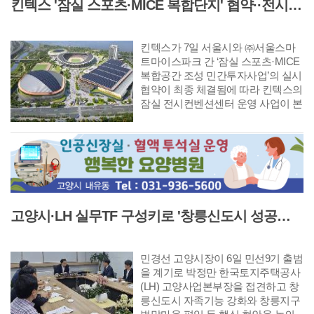
킨텍스 '잠실 스포츠·MICE 복합단지' 협약··전시컨벤션센터 운영 본격 가동
마련됐다.
킨텍스가 7일 서울시와 ㈜서울스마
트마이스파크 간 ‘잠실 스포츠·MICE
복합공간 조성 민간투자사업’의 실시
협약이 최종 체결됨에 따라 킨텍스의
잠실 전시컨벤션센터 운영 사업이 본
격적인 실행 단계에 진입했다. 이번
실시협약은 2021년 12월 한화그룹 주
간 컨소시엄이 우선협상대상자로 선
정된 이후 5년여간 진행된 160여 차
례 협상의 결실이다.
고양시·LH 실무TF 구성키로 '창릉신도시 성공적 조성 및 자족기능 강화 협력'
민경선 고양시장이 6일 민선9기 출범
을 계기로 박정만 한국토지주택공사
(LH) 고양사업본부장을 접견하고 창
릉신도시 자족기능 강화와 창릉지구