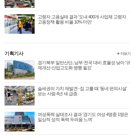
고령자 고용실태 결과 '도내 400개 사업체 고령자
고용정책 활용 비율 10% 미만'
기획기사
더보기
경기북부 일반산단, 남부·전국 대비 효율성 낮아 '규
제개선·산업고도화 병행 필요'
슬세권의 가치 재발견··집 고를 때 '동네 편의시설'
보는 사람 4년 새 급증
여성폭력 실태조사 결과 '경기도 여성 4명중 1명은
일상적 성적 폭력 두려움 느껴'