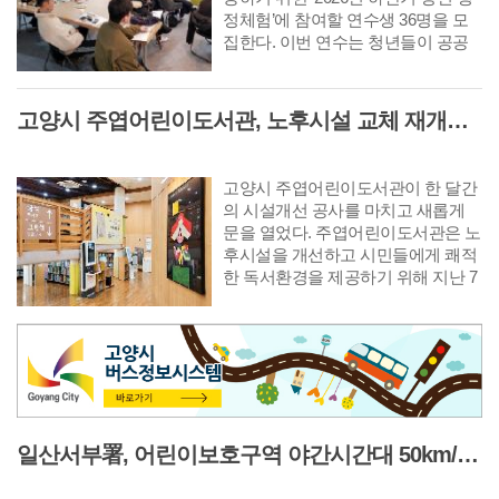
정체험’에 참여할 연수생 36명을 모
집한다. 이번 연수는 청년들이 공공
기관 현장 업무를 직접 경험함으로써
시정에 대한 이해를 높이고 향후 본
인의 진로를 탐색하는 데 도움을 주
고양시 주엽어린이도서관, 노후시설 교체 재개관 '다락·아기 독서공간 등 조성'
기 위해 마련됐다.
고양시 주엽어린이도서관이 한 달간
의 시설개선 공사를 마치고 새롭게
문을 열었다. 주엽어린이도서관은 노
후시설을 개선하고 시민들에게 쾌적
한 독서환경을 제공하기 위해 지난 7
월 3일부터 8월 2일까지 휴관하고 공
사를 진행했다. 이번 공사를 통해 노
후 엘리베이터를 교체하고 외부 데크
와 화장실을 전면 정비했으며 자료실
과 공용공간의 내부 환경도 개선했
다. 또 어린이와 보호자, 장애인 등 다
양한 이용자가 편리하게 시설을 이용
일산서부署, 어린이보호구역 야간시간대 50km/h 완화 '시간제 속도운영' 시행
할 수 있도록 화장실과 이동 동선을
정비하는 등 안전성과 이용 편의성을