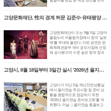
벌말마을 편입 등 핵심 현안을 논의
했다. 이날 접견은 박정만 LH 고양사
업본부장의 방문 인사를 겸해 마련됐
으며 양 기관은 핵심 사업의 신속한
고양문화재단, 性의 경계 허문 김준수·유태평양 주연 남성 창극 '살로메' 공연
추진을 위해 실무TF를 구성하고 정
례회의를 운영하는 등 긴밀한 협력체
계를 구축하기로 뜻을 모았다.
고양문화재단이 오는 9월 5일 고양어
울림누리 어울림극장에서 창극 ‘살로
메’를 무대에 올린다. 이번 공연은 문
화체육관광부 국비 공모사업에 선정
돼 성사됐으며 수준 높은 창작 창극
을 지역 관객에게 선보이는 자리다.
살로메는 남성을 유혹해 파멸로 이끄
는 세기의 요부(妖婦) '살로메'를 소재
고양시, 8월 18일부터 3일간 실시 '2026년 을지연습' 앞두고 준비보고회 개최
로 한 오스카 와일드의 동명 희곡을
원작으로 한다. 극작가 고선웅이 파
격적으로 대본을 재구성하고 김시화
고양시가 지난 5일 재난안전상황실
연출이 감각적인 움직임과 무대 언어
에서 을지연습 주요사항 및 준비 상
를 더해 완성한 탐미적 창극이다.
황을 종합적으로 점검하기 위한
‘2026년 을지연습 준비보고회’를 개
최했다. 이날 △을지연습 총괄보고
△각 부서 충무계획 분야별 주요보고