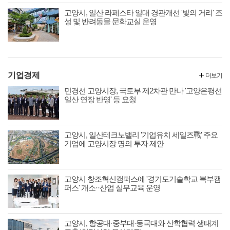
고양시, 일산 라페스타 일대 경관개선 '빛의 거리' 조
성 및 반려동물 문화교실 운영
기업경제
더보기
민경선 고양시장, 국토부 제2차관 만나 '고양은평선
일산 연장 반영' 등 요청
고양시, 일산테크노밸리 '기업유치 세일즈戰' 주요
기업에 고양시장 명의 투자 제안
고양시 창조혁신캠퍼스에 '경기도기술학교 북부캠
퍼스' 개소··산업 실무교육 운영
고양시, 항공대·중부대·동국대와 산학협력 생태계