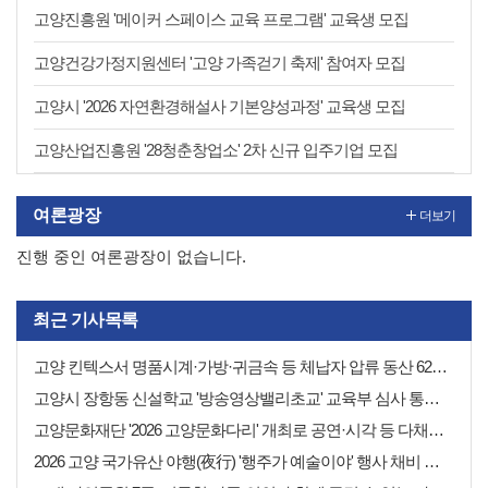
고양진흥원 '메이커 스페이스 교육 프로그램' 교육생 모집
고양건강가정지원센터 '고양 가족걷기 축제' 참여자 모집
고양시 '2026 자연환경해설사 기본양성과정' 교육생 모집
고양산업진흥원 '28청춘창업소' 2차 신규 입주기업 모집
여론광장
더보기
진행 중인 여론광장이 없습니다.
최근 기사목록
고양 킨텍스서 명품시계·가방·귀금속 등 체납자 압류 동산 620점 공개 경매
고양시 장항동 신설학교 '방송영상밸리초교' 교육부 심사 통과··2030년 개교
고양문화재단 '2026 고양문화다리' 개최로 공연·시각 등 다채로운 무대 선보여
2026 고양 국가유산 야행(夜行) '행주가 예술이야' 행사 채비 나선 고양시