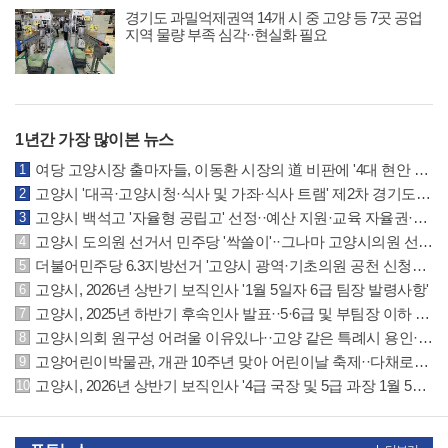
경기도 과밀억제권역 14개 시 중 고양 등 7곳 공업
지역 물량 부족 심각··현실화 필요
1년간 가장 많이본 뉴스
여당 고양시장 출마자들, 이동환 시장의 道 비판에 '4대 현안 실패는 본인 무능 결과'
고양시 '대곡·고양시청·식사 및 가좌·식사 트램' 제2차 경기도 도시철도망에 반영
고양시 백석고 '자율형 공립고' 선정··예산 지원·교육 자율권·지역협력 확대 등 특례
고양시 도의원 선거서 민주당 '싹쓸이'··그나마 고양시의원 선거는 국민의힘 선방
더불어민주당 6.3지방선거 '고양시 광역·기초의원 공천 신청자' 명단 공개
고양시, 2026년 상반기 보직인사 '1월 5일자 6급 팀장 발령사항'
고양시, 2025년 하반기 후속인사 발표··5·6급 및 부팀장 이하 인사발령 사항
고양시의회 원구성 어려울 이유있나··고양 같은 특례시 용인·수원시의회 참조하길
고양어린이박물관, 개관 10주년 맞아 어린이날 축제··다채로운 체험·공연·마켓 운영
고양시, 2026년 상반기 보직인사 '4급 국장 및 5급 과장 1월 5일자 발령사항'