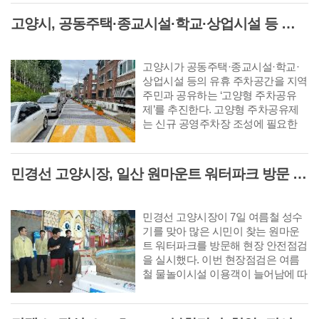
교복 품질 확보 ▲학부모 교복비
고양시, 공동주택·종교시설·학교·상업시설 등 활용 '고양형 주차공유제' 추진
부담 완화 ▲학교 업무 경감 등이
다. 특히 학생·학부모·학교 현장 요
구를 반영해 교복 제도를 획기적
고양시가 공동주택·종교시설·학교·
으로 개선하는 데 초점을 맞췄다.
상업시설 등의 유휴 주차공간을 지역
주민과 공유하는 ‘고양형 주차공유
제’를 추진한다. 고양형 주차공유제
는 신규 공영주차장 조성에 필요한
부지확보와 예산 부담을 줄이는 대신
기존 시설의 이용률이 낮은 시간대에
주차공간을 개방해 지역 주차난을 완
민경선 고양시장, 일산 원마운트 워터파크 방문 '안전사고 방지 대책 점검'
화하는 사업이다.
민경선 고양시장이 7일 여름철 성수
기를 맞아 많은 시민이 찾는 원마운
트 워터파크를 방문해 현장 안전점검
을 실시했다. 이번 현장점검은 여름
철 물놀이시설 이용객이 늘어남에 따
라 물놀이 안전사고를 예방하고 시설
운영과 이용객 안전관리 등 현장의
전반적인 실태를 직접 확인하기 위해