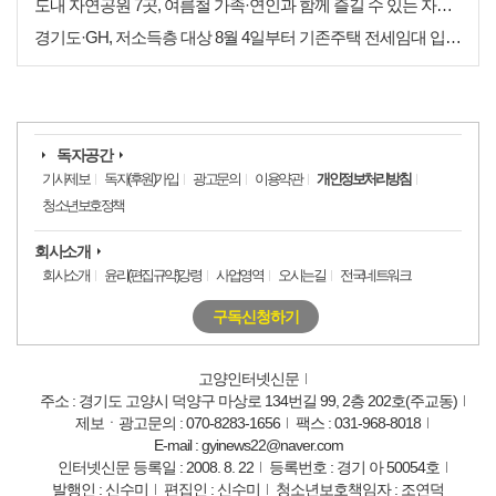
도내 자연공원 7곳, 여름철 가족·연인과 함께 즐길 수 있는 자연휴식처 추천
경기도·GH, 저소득층 대상 8월 4일부터 기존주택 전세임대 입주자 상시 모집
독자공간
기사제보
독자(후원)가입
광고문의
이용약관
개인정보처리방침
청소년보호정책
회사소개
회사소개
윤리(편집규약)강령
사업영역
오시는길
전국네트워크
구독신청하기
고양인터넷신문
주소 : 경기도 고양시 덕양구 마상로 134번길 99, 2층 202호(주교동)
제보ㆍ광고문의 : 070-8283-1656
팩스 : 031-968-8018
E-mail : gyinews22@naver.com
인터넷신문 등록일 : 2008. 8. 22
등록번호 : 경기 아 50054호
발행인 : 신수미
편집인 : 신수미
청소년보호책임자 : 조연덕