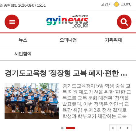
고양시
13.0℃
최종편집일 2026-08-07 15:51
검
전체메뉴보기
뉴스
오피니언
기획취재
시민참여
경기도교육청 '정장형 교복 폐지·편한 교복 전환, 교복 자율화 공론화' 추진
경기도교육청이 5일 학생 중심 교
복 지원 제도 개선을 위한 ‘편한 교
복으로 교복 문화 대전환’ 정책을
발표했다. 이번 정책은 안민석 교
육감 취임 후 제3호 정책 결재로
학생과 학부모가 체감하는 교복
제도 개선에 본격 시동을 걸었다.
탑뉴스 
탑뉴
탑
정책 주요 내용은 ▲편한 교복으
로 전환 ▲교복 자율화 공론화 ▲