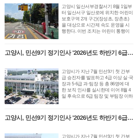
높였다.
고양시 일산서부경찰서기 8월 1일부
터 일산서구 일산로에 위치한 어린이
보호구역 2개 구간(장성초, 장촌초)
을 대상으로 시간제 속도 운영을 시
행한다. 이번 조치는 어린이 통행이
거의 없는 야간시간대에도 주간과 동
일한 제한속도 적용으로 발생하는 운
전자 불편을 개선하고 원활한 교통흐
고양시, 민선9기 정기인사 '2026년도 하반기 6급 팀장 인사발령 사항'
름을 확보하기 위해서 추진되었다.
고양시가 지난 7월 민선9기 첫 간부
급 승진자를 발표하고 4급 이상 실·국
장과 5·6급 과·팀장 등 총 86명에 대
한 보직 인사를 실시한데 이어 8월 4
일 후속으로 6급 팀장 및 부팀장 이하
공무원에 대한 인사를 단행했다. 다
음은 8월 10일자 6급 팀장 인사발령
사항이다.
고양시, 민선9기 정기인사 '2026년도 하반기 6급 부팀장 이하 인사발령 사항'
고양시가 지난 7월 민선9기 첫 간부