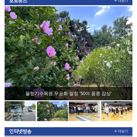
포토뉴스
더보기
물향기수목원 무궁화 절정 '50여 품종 감상'
인터넷방송
더보기