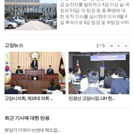
급 승진자를 발표하고 4급 이상 실·국
장과 5·6급 과·팀장 등 총 86명에 대
한 보직 인사를 실시한데 이어 8월 4
일 후속으로 6급 팀장 및 부팀장 이하
공무원에 대한 인사를 단행했다. 다
음은 8월 10일자 6급 부팀장 이하 인
사발령 사항이다.
시정뉴스
시정
시
고양뉴스
2 / 5
고양시의회, 제10대 의회 ...
민경선 고양시장, LIH 한...
최근 기사에 대한 반응
분양가 가격이 비싼데 택도없...