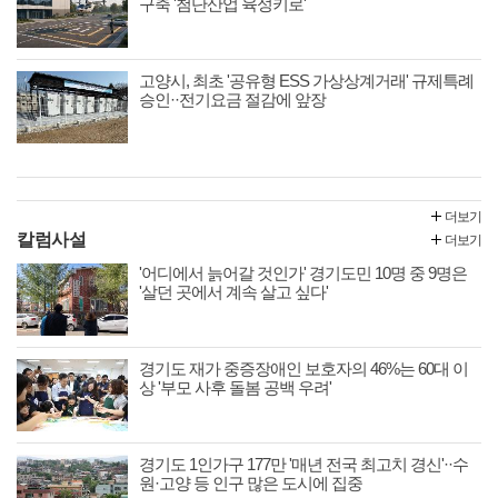
구축 '첨단산업 육성키로'
고양시, 최초 '공유형 ESS 가상상계거래' 규제특례
승인··전기요금 절감에 앞장
더보기
칼럼사설
더보기
'어디에서 늙어갈 것인가' 경기도민 10명 중 9명은
'살던 곳에서 계속 살고 싶다'
경기도 재가 중증장애인 보호자의 46%는 60대 이
상 '부모 사후 돌봄 공백 우려'
경기도 1인가구 177만 '매년 전국 최고치 경신'··수
원·고양 등 인구 많은 도시에 집중