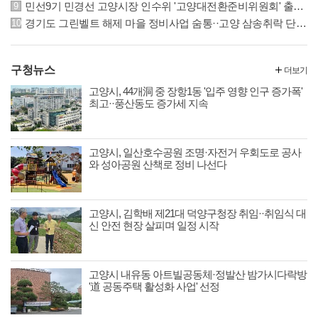
민선9기 민경선 고양시장 인수위 '고양대전환준비위원회' 출범··22일 본격 활동
경기도 그린벨트 해제 마을 정비사업 숨통··고양 삼송취락 단계적 정비 가능해져
구청뉴스
더보기
고양시, 44개洞 중 장항1동 '입주 영향 인구 증가폭'
최고··풍산동도 증가세 지속
고양시, 일산호수공원 조명·자전거 우회도로 공사
와 성아공원 산책로 정비 나선다
고양시, 김학배 제21대 덕양구청장 취임··취임식 대
신 안전 현장 살피며 일정 시작
고양시 내유동 아트빌공동체·정발산 밤가시다락방
'道 공동주택 활성화 사업' 선정