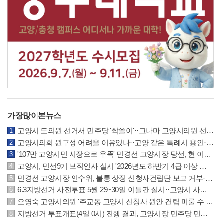
가장많이본뉴스
고양시 도의원 선거서 민주당 '싹쓸이'··그나마 고양시의원 선거는 국민의힘 선방
고양시의회 원구성 어려울 이유있나··고양 같은 특례시 용인·수원시의회 참조하길
'107만 고양시민 시장으로 우뚝' 민경선 고양시장 당선, 현 이동환 시장에 크게 앞서
고양시, 민선9기 보직인사 실시 '2026년도 하반기 4급 이상 및 5·6급 인사발령 사항'
민경선 고양시장 인수위, 불통 상징 신청사건립단 보고 거부··원안건립 계획 요구
6.3지방선거 사전투표 5월 29~30일 이틀간 실시··고양시 사전투표소 위치 안내
오영숙 고양시의원 '주교동 고양시 신청사 원안 건립 미룰 수 없는 과제' 추진 촉구
지방선거 투표개표(4일 0시) 진행 결과, 고양시장 민주당 민경선 후보 62.7% 우위