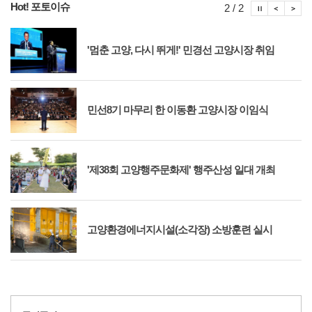
Hot! 포토이슈
포토이슈
포토
포
2 / 2
'멈춘 고양, 다시 뛰게!' 민경선 고양시장 취임
민선8기 마무리 한 이동환 고양시장 이임식
'제38회 고양행주문화제' 행주산성 일대 개최
고양환경에너지시설(소각장) 소방훈련 실시