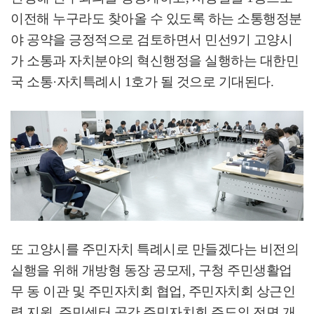
이전해 누구라도 찾아올 수 있도록 하는 소통행정분
야 공약을 긍정적으로 검토하면서 민선
9
기 고양시
가 소통과 자치분야의 혁신행정을 실행하는 대한민
국 소통
·
자치특례시
1
호가 될 것으로 기대된다
.
또 고양시를 주민자치 특례시로 만들겠다는 비전의
실행을 위해 개방형 동장 공모제
,
구청 주민생활업
무 동 이관 및 주민자치회 협업
,
주민자치회 상근인
력 지원
,
주민센터 공간 주민자치회 주도의 전면 개