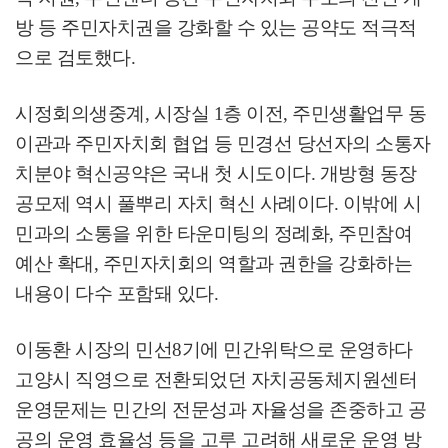
방 등 주민자치권을 강화할 수 있는 공약도 적극적
으로 검토했다
.
시정회의생중계
,
시장실
1
층 이전
,
주민생활업무 동
이관과 주민자치회 협업 등 민경선 당선자의 소통자
치분야 혁신공약은 국내 첫 시도이다
.
개방형 동장
공모제 역시 풀뿌리 자치 혁신 사례이다
.
이밖에 시
민과의 소통을 위한 타운미팅의 정례화
,
주민참여
예산 확대
,
주민자치회의 역할과 권한을 강화하는
내용이 다수 포함돼 있다
.
이동환 시장의 민선
8
기에 민간위탁으로 운영하다
고양시 직영으로 전환되었던 자치공동체지원센터
운영문제는 민간의 전문성과 자율성을 존중하고 공
공의 운영 효율성 등을 고루 고려해 새로운 운영 방