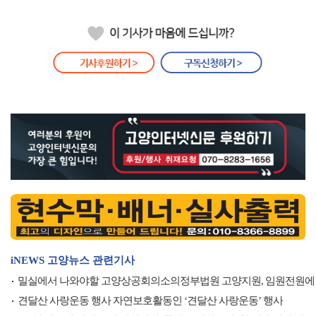
iNEWS 고양뉴스 관련기사
밀실에서 나와야할 고양상공회의소의정부법원 고양지원, 임원전원에
견달산 사랑운동 행사 자연보호활동인 ‘견달산 사랑운동’ 행사