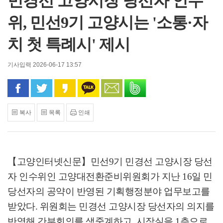
민경선 고양시장 당선자 인수
위, 민선9기 고양시는 '소통·자
치 첫 특례시' 제시
기사입력 2026-06-17 13:57
페이스북으로 공유
트위터로 공유
카카오 스토리로 공유
카카오톡으로 공유
문자로 공유
밴드로 공유
복사
목록
인쇄
【고양인터넷신문】
민선
9
기 민경선 고양시장 당선
자 인수위인 고양대전환준비위원회가 지난
16
일 민
당선자의 공약이 반영된 기획행정분야 업무보고를
받았다
.
위원회는 민경선 고양시장 당선자의 의지를
반영해 간부회의를 생중계하고
,
시장실을
1
층으로