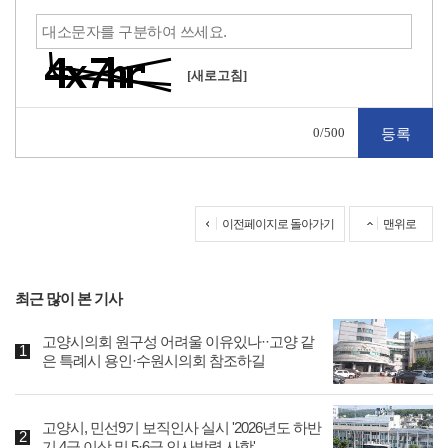
[새로고침]
0
/500
이전페이지로 돌아가기
맨위로
최근 많이 본 기사
고양시의회 원구성 어려울 이유있나··고양 같
은 특례시 용인·수원시의회 참조하길
고양시, 민선9기 보직인사 실시 '2026년도 하반
기 4급 이상 및 5·6급 인사발령 사항'