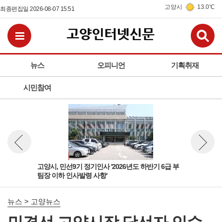
고양시
13.0℃
최종편집일 2026-08-07 15:51
검
전체메뉴보기
뉴스
오피니언
기획취재
시민참여
 팀
고양시, 민선9기 정기인사 '2026년도 하반기 6급 부
고양
뉴스 이전보기
뉴스 다
팀장 이하 인사발령 사항'
돌봄
뉴스 > 고양뉴스