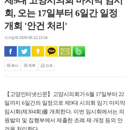
제9대 고양시의회 마지막 임시
회, 오는 17일부터 6일간 일정
개회 '안건 처리'
기사입력 2026-06-12 15:16
페이스북으로 공유
트위터로 공유
카카오 스토리로 공유
카카오톡으로 공유
문자로 공유
밴드로 공유
복사
목록
인쇄
【고양인터넷신문】
고양시의회가
6
월
17
일부터
22
일까지
6
일간의 일정으로 제
9
대 시의회 임기 마지막
임시회
(
제
304
회
)
를 개최한다
.
이번 임시회에서는 의
원발의 및 집행부에서 제출한 조례 제
·
개정 등의 안
건을 처리한다
.