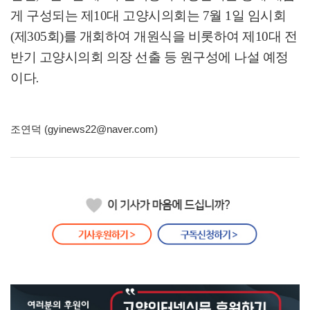
게 구성되는 제
10
대 고양시의회는
7
월
1
일 임시회
(
제
305
회
)
를 개회하여 개원식을 비롯하여 제
10
대 전
반기 고양시의회 의장 선출 등 원구성에 나설 예정
이다
.
조연덕 (gyinews22@naver.com)