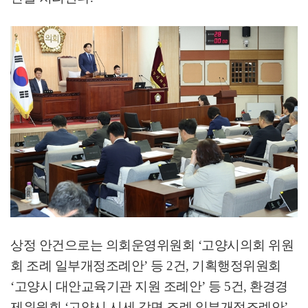
상정 안건으로는 의회운영위원회
‘
고양시의회 위원
회 조례 일부개정조례안
’
등
2
건
,
기획행정위원회
‘
고양시 대안교육기관 지원 조례안
’
등
5
건
,
환경경
제위원회
‘
고양시 시세 감면 조례 일부개정조례안
’