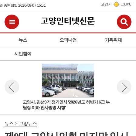
고양시
13.0℃
최종편집일 2026-08-07 15:51
검
전체메뉴보기
뉴스
오피니언
기획취재
시민참여
 팀
고양시, 민선9기 정기인사 '2026년도 하반기 6급 부
고양
뉴스 이전보기
뉴스 다
팀장 이하 인사발령 사항'
돌봄
뉴스 > 고양뉴스