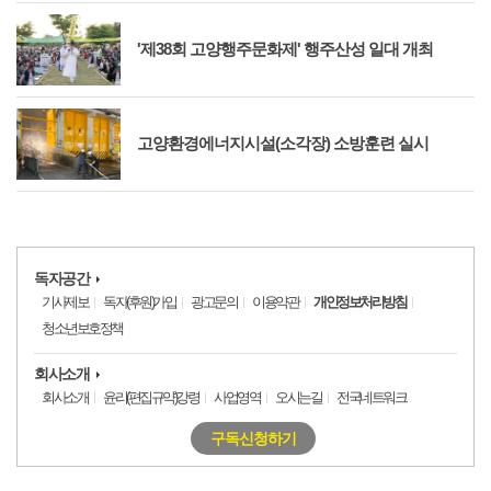
'제38회 고양행주문화제' 행주산성 일대 개최
고양환경에너지시설(소각장) 소방훈련 실시
독자공간
기사제보
독자(후원)가입
광고문의
이용약관
개인정보처리방침
청소년보호정책
회사소개
회사소개
윤리(편집규약)강령
사업영역
오시는길
전국네트워크
구독신청하기