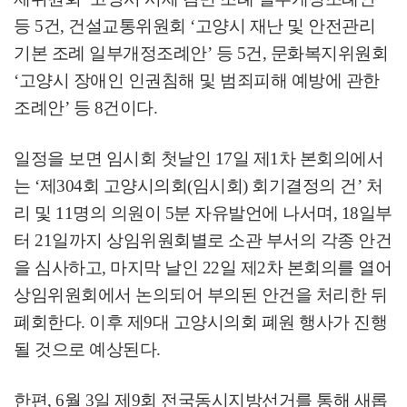
등
5
건
,
건설교통위원회
‘
고양시 재난 및 안전관리
기본 조례 일부개정조례안
’
등
5
건
,
문화복지위원회
‘
고양시 장애인 인권침해 및 범죄피해 예방에 관한
조례안
’
등
8
건이다
.
일정을 보면 임시회 첫날인
17
일 제
1
차 본회의에서
는
‘
제
304
회 고양시의회
(
임시회
)
회기결정의 건
’
처
리 및
11
명의 의원이
5
분 자유발언에 나서며
, 18
일부
터
21
일까지 상임위원회별로 소관 부서의 각종 안건
을 심사하고
,
마지막 날인
22
일 제
2
차 본회의를 열어
상임위원회에서 논의되어 부의된 안건을 처리한 뒤
폐회한다
.
이후 제
9
대 고양시의회 폐원 행사가 진행
될 것으로 예상된다
.
한편
, 6
월
3
일 제
9
회 전국동시지방선거를 통해 새롭