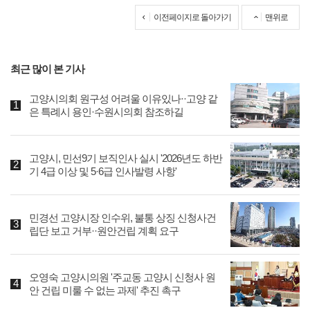
이전페이지로 돌아가기
맨위로
최근 많이 본 기사
고양시의회 원구성 어려울 이유있나··고양 같
은 특례시 용인·수원시의회 참조하길
고양시, 민선9기 보직인사 실시 '2026년도 하반
기 4급 이상 및 5·6급 인사발령 사항'
민경선 고양시장 인수위, 불통 상징 신청사건
립단 보고 거부··원안건립 계획 요구
오영숙 고양시의원 '주교동 고양시 신청사 원
안 건립 미룰 수 없는 과제' 추진 촉구