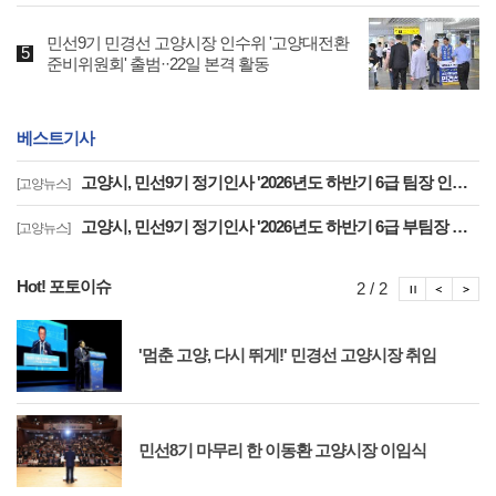
민선9기 민경선 고양시장 인수위 '고양대전환
준비위원회' 출범··22일 본격 활동
베스트기사
고양시, 민선9기 정기인사 '2026년도 하반기 6급 팀장 인사발령 사항'
[고양뉴스]
고양시, 민선9기 정기인사 '2026년도 하반기 6급 부팀장 이하 인사발령 사항'
[고양뉴스]
Hot! 포토이슈
포토이슈
포토
포
2 / 2
'멈춘 고양, 다시 뛰게!' 민경선 고양시장 취임
민선8기 마무리 한 이동환 고양시장 이임식