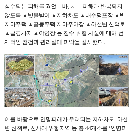
침수되는 피해를 겪었는바
,
시는 피해가 반복되지
않도록
▲
빗물받이
▲
지하차도
▲
배수펌프장
▲
반
지하주택
▲
공동주택 지하주차장
▲
하천변 산책로
▲
급경사지
▲
야영장 등 침수 위험 시설에 대해 선
제적인 점검과 관리실태 파악을 실시했다
.
이를 바탕으로 인명피해가 우려되는 지하차도
,
하천
변 산책로
,
산사태 위험지역 등 총
44
개소를
‘
인명피