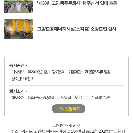
'제38회 고양행주문화제' 행주산성 일대 개최
고양환경에너지시설(소각장) 소방훈련 실시
독자공간
기사제보
독자(후원)가입
광고문의
이용약관
개인정보처리방침
청소년보호정책
회사소개
회사소개
윤리(편집규약)강령
사업영역
오시는길
전국네트워크
구독신청하기
고양인터넷신문
주소 : 경기도 고양시 덕양구 마상로 134번길 99, 2층 202호(주교동)