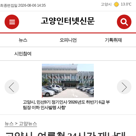
고양시
13.0℃
최종편집일 2026-08-06 14:35
검
전체메뉴보기
뉴스
오피니언
기획취재
시민참여
 팀
고양시, 민선9기 정기인사 '2026년도 하반기 6급 부
고양
뉴스 이전보기
뉴스 다
팀장 이하 인사발령 사항'
돌봄
뉴스 > 고양뉴스