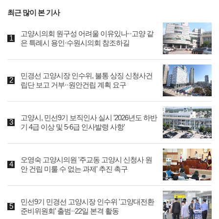
최근 많이 본 기사
고양시의회 원구성 어려울 이유있나··고양 같
은 특례시 용인·수원시의회 참조하길
민경선 고양시장 인수위, 불통 상징 신청사건
립단 보고 거부··원안건립 계획 요구
고양시, 민선9기 보직인사 실시 '2026년도 하반
기 4급 이상 및 5·6급 인사발령 사항'
오영숙 고양시의원 '주교동 고양시 신청사 원
안 건립 미룰 수 없는 과제' 추진 촉구
민선9기 민경선 고양시장 인수위 '고양대전환
준비위원회' 출범··22일 본격 활동