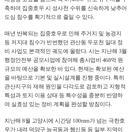
축하여 집중호우 시 성사천 수위를 신속하게 낮추어
도심 침수를 획기적으로 줄일 수 있다
.
매년 반복되는 집중호우로 인해 주거지 및 농경지
등 저지대 침수가 빈번했던 관산동 두포천 일대 정
비 사업도 본격적인 궤도에 올랐다
.
시는 지난해
3
월
행정안전부 공모사업에 참여해 총사업비
468
억 원
규모의 예산을 확보한 바 있다
.
현재는 확보된 예산
을 바탕으로 기본 및 실시설계를 진행 중이다
.
특히
관산지구의 재해 원인을 다각도로 검토하고 지형적
특성과 토지 이용 상태 등 특수성을 충분히 반영하
여 실효성 있는 정비 계획을 완성할 방침이다
.
지난해
8
월 고양시에 시간당
100mm
가 넘는 극한호
우가 내려 덕양구 능곡동과 행신동 등 일부 지역이