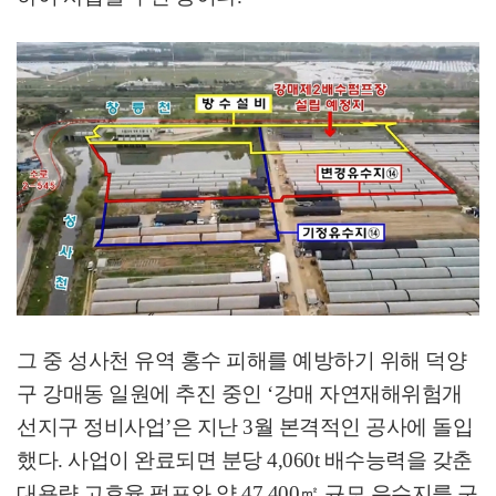
그 중 성사천 유역 홍수 피해를 예방하기 위해 덕양
구 강매동 일원에 추진 중인
‘
강매 자연재해위험개
선지구 정비사업
’
은 지난
3
월 본격적인 공사에 돌입
했다
.
사업이 완료되면 분당
4,060t
배수능력을 갖춘
대용량 고효율 펌프와 약
47,400
㎡
규모 유수지를 구