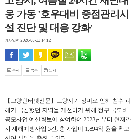
고양시, 여름철 24시간 재난대
응 가동 '호우대비 중점관리시
설 진단 및 대응 강화'
기사입력 2026-06-11 14:12
페이스북으로 공유
트위터로 공유
카카오 스토리로 공유
카카오톡으로 공유
문자로 공유
밴드로 공유
복사
목록
인쇄
【고양인터넷신문】
고양시가 장마로 인해 침수 피
해가 극심했던 지역을 개선하기 위해 정부 국도비
공모사업 예산확보에 참여하여
2023
년부터 현재까
지 재해예방사업
5
건
,
총 사업비
1,894
억 원을 확보
하여 사업을 추진 중이다
.