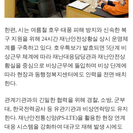
한편
,
시는 여름철 호우
·
태풍 피해 방지와 신속한 복
구 지원을 위해
24
시간 재난안전상황실 상시 운영체
계를 구축하고 있다
.
호우특보가 발효되면
5
단계 비
상근무 체계에 따라 재난대응담당관과 재난안전상
황실을 중심으로 비상근무에 돌입하며 비상 단계에
따라 현장과 동행정복지센터에도 인력을 전면 배치
한다
.
관계기관과의 긴밀한 협력을 위해 경찰
,
소방
,
군부
대
,
한국전력공사 등 유관기관과 비상연락망도 유지
한다
.
재난안전통신망
(PS-LTE)
을 활용한 현장 연계
대응 시스템을 강화하여 대규모 재해 발생 시에도