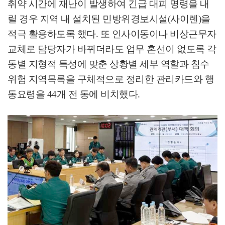
취약 시간에 재난이 발생하여 긴급 대피 명령을 내
릴 경우 지역 내 설치된 민방위경보시설
(
사이렌
)
을
적극 활용하도록 했다
.
또 인사이동이나 비상근무자
교체로 담당자가 바뀌더라도 업무 혼선이 없도록 각
동별 지형적 특성에 맞춘 상황별 세부 역할과 침수
위험 지역목록을 구체적으로 정리한 관리카드와 행
동요령을
44
개 전 동에 비치했다
.