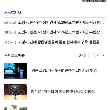
베스트기사
고양시, 민선9기 정기인사 '2026년도 하반기 6급 팀장 인사발령 사항'
[고양뉴스]
고양시, 민선9기 정기인사 '2026년도 하반기 6급 부팀장 이하 인사발령 사항'
[고양뉴스]
고양시, 관내 종합병원들과 돌봄 협력체계 구축 '통합돌봄 대상자 발굴 및 연계'
[고양뉴스]
Hot! 포토이슈
포토이슈
포토
포
2 / 2
'멈춘 고양, 다시 뛰게!' 민경선 고양시장 취임
민선8기 마무리 한 이동환 고양시장 이임식