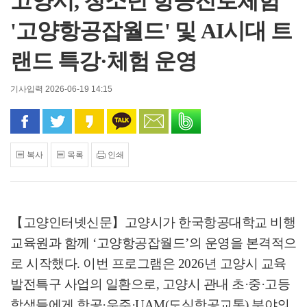
고양시, 청소년 항공진로체험
'고양항공잡월드' 및 AI시대 트
랜드 특강·체험 운영
기사입력 2026-06-19 14:15
페이스북으로 공유
트위터로 공유
카카오 스토리로 공유
카카오톡으로 공유
문자로 공유
밴드로 공유
복사
목록
인쇄
【고양인터넷신문】
고양시가 한국항공대학교 비행
교육원과 함께
‘
고양항공잡월드
’
의 운영을 본격적으
로 시작했다
.
이번 프로그램은
2026
년 고양시 교육
발전특구 사업의 일환으로
,
고양시 관내 초
·
중
·
고등
학생들에게 항공
·
우주
·UAM(
도심항공교통
)
분야의