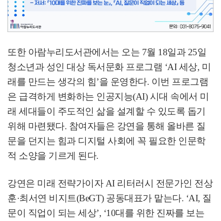
또한 아람누리도서관에서는 오는
7
월
18
일과
25
일
청소년과 성인 대상 독서문화 프로그램
‘AI
세상
,
미
래를 만드는 생각의 힘
’
을 운영한다
.
이번 프로그램
은 급격하게 변화하는 인공지능
(AI)
시대 속에서 미
래 세대들이 주도적인 삶을 설계할 수 있도록 돕기
위해 마련됐다
.
참여자들은 강연을 통해 올바른 질
문을 던지는 힘과 디지털 사회에 꼭 필요한 인문학
적 소양을 기르게 된다
.
강연은 미래 전략가이자
AI
리터러시 전문가인 전상
훈
·
최서연 비지트
(BeGT)
공동대표가 맡는다
. ‘AI,
질
문이 직업이 되는 세상
’, ‘10
대를 위한 진짜를 보는