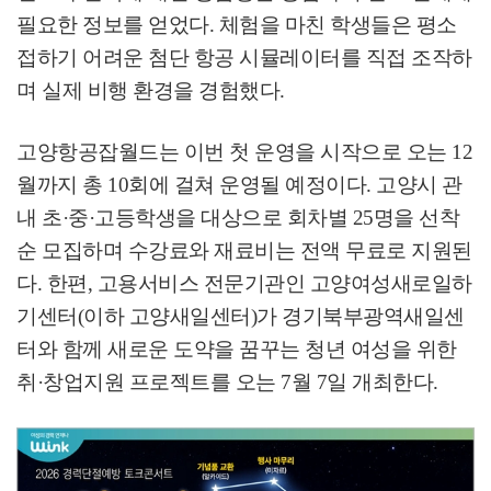
필요한 정보를 얻었다
.
체험을 마친 학생들은 평소
접하기 어려운 첨단 항공 시뮬레이터를 직접 조작하
며 실제 비행 환경을 경험했다
.
고양항공잡월드는 이번 첫 운영을 시작으로 오는
12
월까지 총
10
회에 걸쳐 운영될 예정이다
.
고양시 관
내 초
·
중
·
고등학생을 대상으로 회차별
25
명을 선착
순 모집하며 수강료와 재료비는 전액 무료로 지원된
다
.
한편
,
고용서비스 전문기관인 고양여성새로일하
기센터
(
이하 고양새일센터
)
가 경기북부광역새일센
터와 함께 새로운 도약을 꿈꾸는 청년 여성을 위한
취
·
창업지원 프로젝트를 오는
7
월
7
일 개최한다
.