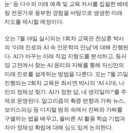
눈
’
등 다수의 미래 예측 및 교육 저서를 집필한 베테
랑 전문가로 풍부한 경험을 바탕으로 생생한 미래
지도를 제시할 예정이다
.
오는
7
월
18
일 실시되는
1
회차 교육은 전상훈 박사
의
‘
미래 진로와
AI
속 인문학의 만남
’
에 대해 진행된
다
. AI
가 바꾸는 미래 직업 지형도를 분석하고
,
동서
양 고전에서 찾는
AI
윤리와 지혜를 통해 자신만의
미래 진로를 설계하는 방법을 다룬다
.
오는
7
월
25
일
진행되는
2
회차 교육은 최서연 박사의
‘AI
시대
,
나
만의 정체성 찾기
: AI
가 정한 답
,
내 생각일까
?’
를 주
제로 운영된다
.
알고리즘의 확증 편향과 가짜 뉴스
,
보이스피싱 등 디지털 범죄 속에서 진짜와 가짜를
구별하는 법을 배우고
,
올바른
AI
활용 학습 기법과
자아 정체성 확립에 대해 심도 있게 논의한다
.