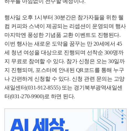
하우를 아낌없이 전수할 예정이다
.
행사일 오후
1
시부터
30
분간은 참가자들을 위한 웰
컴 커피와 스낵이 제공되는 리셉션이 운영되며 행사
마지막엔 풍성한 기념품 교환 이벤트도 진행된다
.
이번 행사는 새로운 도약을 꿈꾸는 만
20
세에서
45
세 청년 여성을 대상으로 진행되며 선착순
300
명까
지 무료로 참여할 수 있다
.
참가 신청은 오는
30
일까
지 진행되며
,
포스터에 안내된
QR
코드를 통해 누구
나 간편하게 신청할 수 있다
.
신청 관련 문의는 고양
새일센터
(031-912-8555)
또는 경기북부광역새일센
터
(031-270-9900)
로 하면 된다
.