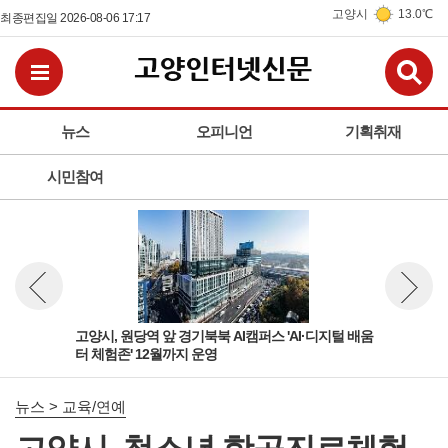
고양시
13.0℃
최종편집일 2026-08-06 17:17
검
전체메뉴보기
뉴스
오피니언
기획취재
시민참여
육부
고양시, 원당역 앞 경기북북 AI캠퍼스 'AI·디지털 배움
고양
뉴스 이전보기
뉴스 다
터 체험존' 12월까지 운영
학정
뉴스 > 교육/연예