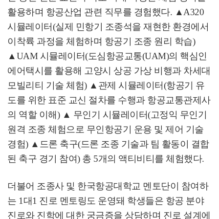
활용하며 항공산업 관련 직무를 경험했다
.
▲
A320
시뮬레이터
(
실제 민항기 조종석을 재현한 환경에서
이착륙 과정을 체험하며 항공기 조종 원리 학습
)
▲
UAM
시뮬레이터
(
도심항공교통
(UAM)
의 핵심인
에어택시를 활용해 고양시 상공 가상 비행과 차세대
모빌리티 기술 체험
)
▲
관제 시뮬레이터
(
항공기 유
도를 위한 표준 교신 절차를 수행과 항공교통관제사
의 역할 이해
)
▲
무인기 시뮬레이터
(
고정익 무인기
원격 조종 체험으로 무인항공기 운용 및 제어 기술
경험
)
▲
드론 축구
(
드론 조종 기술과 팀 활동이 결합
된 축구 경기 참여
)
총
5
개의 액티비티를 체험했다
.
더불어 조종사 및 한국항공대학교 멘토단이 참여하
는
1
대
1
진로 멘토링도 운영돼 학생들은 항공 분야
진로와 진학에 대한 궁금증을 상담하며 진로 설계에