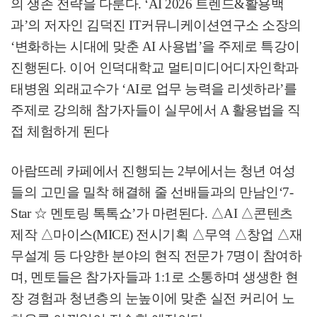
의 생존 전략을 다룬다
. ‘AI 2026
트렌드
&
활용백
과
’
의 저자인 김덕진
IT
커뮤니케이션연구소 소장의
‘
변화하는 시대에 맞춘
AI
사용법
’
을 주제로 특강이
진행된다
.
이어 인덕대학교 멀티미디어디자인학과
태병원 외래교수가
‘AI
로 업무 능력을 리셋하라
’
를
주제로 강의해 참가자들이 실무에서
A
활용법을 직
접 체험하게 된다
아람뜨레 카페에서 진행되는
2
부에서는 청년 여성
들의 고민을 밀착 해결해 줄 선배들과의 만남인
‘7-
Star
☆
멘토링 톡톡쇼
’
가 마련된다
.
△
AI
△
콘텐츠
제작
△
마이스
(MICE)
전시기획
△
무역
△
창업
△
재
무설계 등 다양한 분야의 현직 전문가
7
명이 참여하
며
,
멘토들은 참가자들과
1:1
로 소통하며 생생한 현
장 경험과 청년층의 눈높이에 맞춘 실전 커리어 노