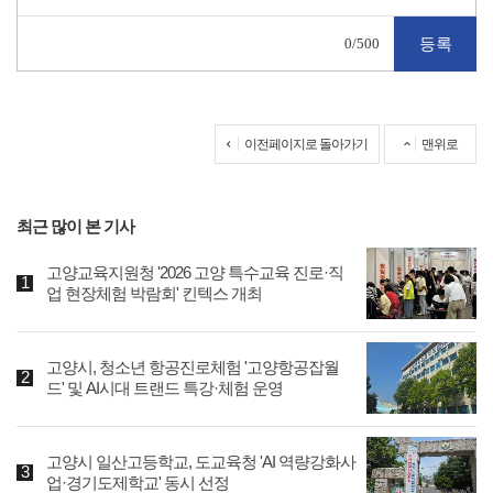
0
/500
이전페이지로 돌아가기
맨위로
최근 많이 본 기사
고양교육지원청 '2026 고양 특수교육 진로·직
업 현장체험 박람회' 킨텍스 개최
고양시, 청소년 항공진로체험 '고양항공잡월
드' 및 AI시대 트랜드 특강·체험 운영
고양시 일산고등학교, 도교육청 'AI 역량강화사
업·경기도제학교' 동시 선정