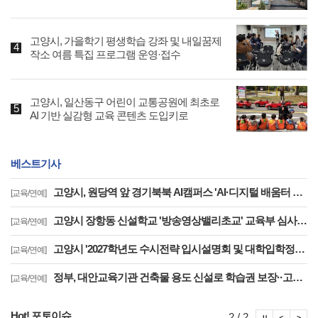
고양시, 가을학기 평생학습 강좌 및 내일꿈제
작소 여름 특집 프로그램 운영·접수
고양시, 일산동구 어린이 교통공원에 최초로
AI 기반 실감형 교육 콘텐츠 도입키로
베스트기사
고양시, 원당역 앞 경기북북 AI캠퍼스 'AI·디지털 배움터 체험존' 12월까지 운영
[교육/연예]
고양시 장항동 신설학교 '방송영상밸리초교' 교육부 심사 통과··2030년 개교
[교육/연예]
고양시 '2027학년도 수시전략 입시설명회 및 대학입학정보박람회' 8일 개최
[교육/연예]
정부, 대안교육기관 건축물 용도 신설로 학습권 보장··고양자유학교 문제 해소
[교육/연예]
Hot! 포토이슈
포토이슈
포토
포
2 / 2