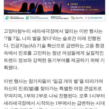
고양아람누리 새라새극장에서 열리는 이번 행사는
‘7
월
7
일
,
나의 별을 찾다
’
라는 슬로건 아래 진행된
다
.
인공지능
(AI)
기술 확산으로 급변하는 고용 환경
속에서 진로를 고민하는 청년 여성들에게 실질적인
트렌드 정보와 강력한 동기부여를 제공하기 위해 기
획됐다
.
이번 행사는 참가자들이
‘
일곱 개의 별
’
을 따라가며
자신의 진로
(
별
)
를 찾아가는 특별한 여정 콘셉트로
꾸며지며
, 1
부와
2
부로 나눠 진행된다
.
오후
1
시부터
새라새극장에서 시작되는
1
부에서는 급변하는 시대