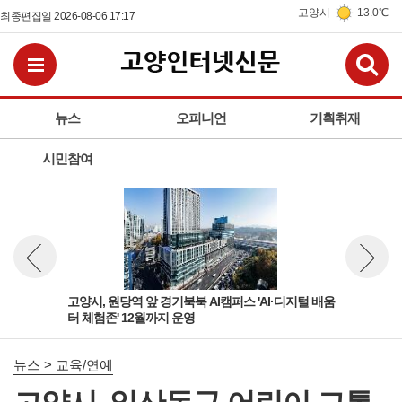
고양시
13.0℃
최종편집일 2026-08-06 17:17
검
전체메뉴보기
뉴스
오피니언
기획취재
시민참여
육부
고양시, 원당역 앞 경기북북 AI캠퍼스 'AI·디지털 배움
고양
뉴스 이전보기
뉴스 다
터 체험존' 12월까지 운영
학정
뉴스 > 교육/연예