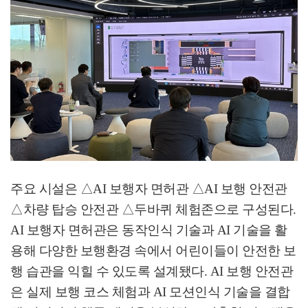
주요 시설은
△
AI
보행자 면허관
△
AI
보행 안전관
△
차량 탑승 안전관
△
두바퀴 체험존으로 구성된다
.
AI
보행자 면허관은 동작인식 기술과
AI
기술을 활
용해 다양한 보행환경 속에서 어린이들이 안전한 보
행 습관을 익힐 수 있도록 설계됐다
. AI
보행 안전관
은 실제 보행 코스 체험과
AI
모션인식 기술을 결합