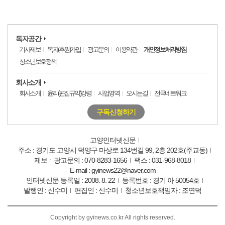
독자공간
기사제보
독자(후원)가입
광고문의
이용약관
개인정보처리방침
청소년보호정책
회사소개
회사소개
윤리(편집규약)강령
사업영역
오시는길
전국네트워크
구독신청하기
고양인터넷신문
주소 : 경기도 고양시 덕양구 마상로 134번길 99, 2층 202호(주교동)
제보ㆍ광고문의 : 070-8283-1656
팩스 : 031-968-8018
E-mail : gyinews22@naver.com
인터넷신문 등록일 : 2008. 8. 22
등록번호 : 경기 아 50054호
발행인 : 신수미
편집인 : 신수미
청소년보호책임자 : 조연덕
Copyright by gyinews.co.kr All rights reserved.