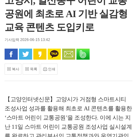
고양시, 일산동구 어린이 교통
공원에 최초로 AI 기반 실감형
교육 콘텐츠 도입키로
기사입력 2026-06-15 13:42
페이스북으로 공유
트위터로 공유
카카오 스토리로 공유
카카오톡으로 공유
문자로 공유
밴드로 공유
복사
목록
인쇄
【고양인터넷신문】
고양시가 거점형 스마트시티
조성사업 성과를 활용해 최초로
AI
콘텐츠를 활용한
‘
스마트 어린이 교통공원
’
을 조성한다
.
이에 시는 지
난
11
일 스마트 어린이 교통공원 조성사업 실시설계
를 완료하고 관리부서인 교통정책과와 운영기관인