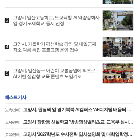
고양시 일산고등학교, 도교육청 'AI 역량강화사
업·경기도제학교' 동시 선정
고양시, 가을학기 평생학습 강좌 및 내일꿈제
작소 여름 특집 프로그램 운영·접수
고양시, 일산동구 어린이 교통공원에 최초로
AI 기반 실감형 교육 콘텐츠 도입키로
베스트기사
고양시, 원당역 앞 경기북북 AI캠퍼스 'AI·디지털 배움터 체험존' 12월까지 운영
[교육/연예]
고양시 장항동 신설학교 '방송영상밸리초교' 교육부 심사 통과··2030년 개교
[교육/연예]
고양시 '2027학년도 수시전략 입시설명회 및 대학입학정보박람회' 8일 개최
[교육/연예]