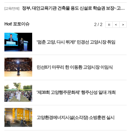
정부, 대안교육기관 건축물 용도 신설로 학습권 보장··고양자유학교 문제 해소
[교육/연예]
Hot! 포토이슈
포토이슈
포토
포
2 / 2
'멈춘 고양, 다시 뛰게!' 민경선 고양시장 취임
민선8기 마무리 한 이동환 고양시장 이임식
'제38회 고양행주문화제' 행주산성 일대 개최
고양환경에너지시설(소각장) 소방훈련 실시