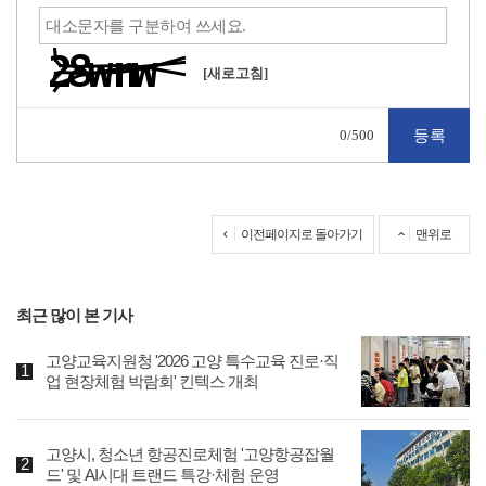
[새로고침]
0
/500
이전페이지로 돌아가기
맨위로
최근 많이 본 기사
고양교육지원청 '2026 고양 특수교육 진로·직
업 현장체험 박람회' 킨텍스 개최
고양시, 청소년 항공진로체험 '고양항공잡월
드' 및 AI시대 트랜드 특강·체험 운영