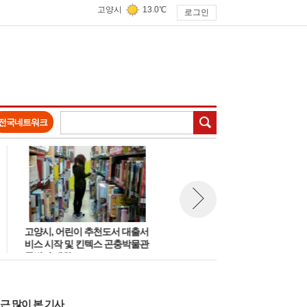
고양시
13.0℃
로그인
검색
전국네트워크
고양시, 어린이 추천도서 대출서
고양시 '2026 기후환경학교' 및
뉴스 다음보기
비스 시작 및 킨텍스 곤충박물관
고양시청소년재단 '방학 문화체
특별전 개최
육' 수강생 모집
근 많이 본 기사