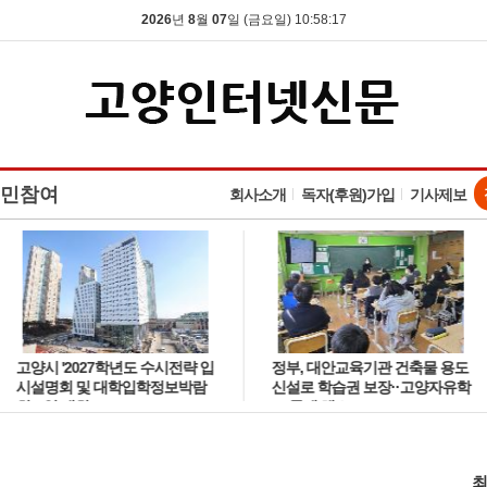
2026
년
8
월
07
일 (금요일) 10:58:18
민참여
회사소개
독자(후원)가입
기사제보
고양시 '2027학년도 수시전략 입
정부, 대안교육기관 건축물 용도
시설명회 및 대학입학정보박람
신설로 학습권 보장··고양자유학
회' 8일 개최
교 문제 해소
최