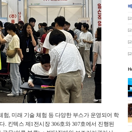
베
[
[
[
[
H
게!' 민경선 고양
고양시 폭염특보에 '도로 살수차' 전
면 가동
 이동환 고양시장
물향기수목원 무궁화 절정 '50여 품
체험
,
미래 기술 체험 등 다양한 부스가 운영되어 학
종 감상'
했다
.
킨텍스 제
1
전시장
306
호와
307
호에서 진행된