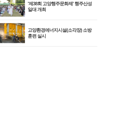
'제38회 고양행주문화제' 행주산성
민경
일대 개최
대회
고양환경에너지시설(소각장) 소방
제3
훈련 실시
회 