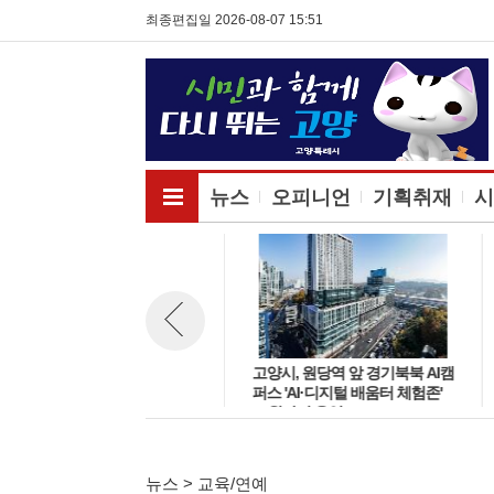
최종편집일 2026-08-07 15:51
전체메뉴보기
뉴스
오피니언
기획취재
시
고양시 장항동 신설학교 '방송영
고양시, 원당역 앞 경기북북 AI캠
뉴스 이전보기
상밸리초교' 교육부 심사 통과
퍼스 'AI·디지털 배움터 체험존'
··2030년 개교
12월까지 운영
뉴스 > 교육/연예