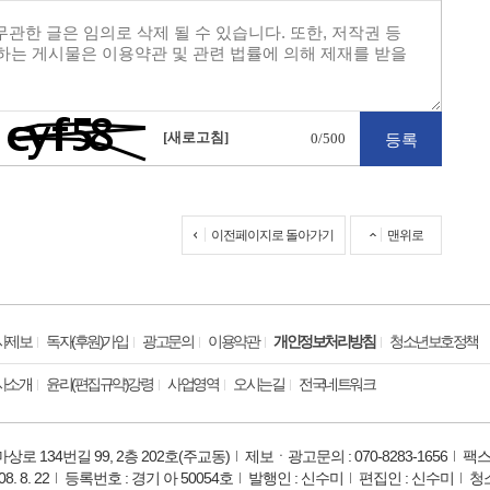
[새로고침]
0
/500
이전페이지로 돌아가기
맨위로
사제보
독자(후원)가입
광고문의
이용약관
개인정보처리방침
청소년보호정책
사소개
윤리(편집규약)강령
사업영역
오시는길
전국네트워크
로 134번길 99, 2층 202호(주교동)
제보ㆍ광고문의 : 070-8283-1656
팩스 
 8. 22
등록번호 : 경기 아 50054호
발행인 : 신수미
편집인 : 신수미
청