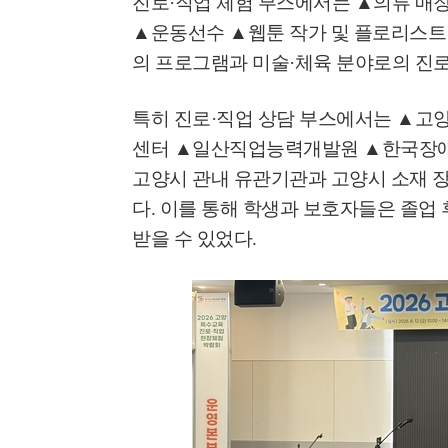
진로
·
직업 체험 부스에서는
▲
의류 매장
'제38회 고양행주문
일대 개최
▲
운동선수
▲
웹툰 작가 및 플로리스트
의 프로그램과 미술
·
체육 분야로의 진
고양환경에너지시설(
훈련 실시
특히 진로
·
직업 상담 부스에서는
▲
고
센터
▲
일산직업능력개발원
▲
한국장애
고양시 관내 유관기관과 고양시 소재 
다
.
이를 통해 학생과 보호자들은 졸업 
받을 수 있었다
.