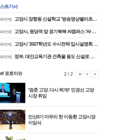
스트기사
고양시 장항동 신설학교 '방송영상밸리초교' 교육부 심사 통과··2030년 개교
교육/연예]
고양시, 원당역 앞 경기북북 AI캠퍼스 'AI·디지털 배움터 체험존' 12월까지 운영
교육/연예]
고양시 '2027학년도 수시전략 입시설명회 및 대학입학정보박람회' 8일 개최
교육/연예]
정부, 대안교육기관 건축물 용도 신설로 학습권 보장··고양자유학교 문제 해소
교육/연예]
ot! 포토이슈
포토이슈 정지
포토이슈 이전보기
포토이슈 다음보기
2 / 2
'멈춘 고양, 다시 뛰게!' 민경선 고양
고양
시장 취임
면 
민선8기 마무리 한 이동환 고양시장
물향
이임식
종 