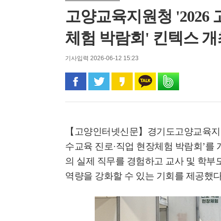
고양교육지원청 '2026
체험 박람회' 킨텍스 개
기사입력 2026-06-12 15:23
페이스북으로 공유
트위터로 공유
카카오 스토리로 공유
카카오톡으로 공유
밴드로 공유
【고양인터넷신문】
경기도고양교육
수교육 진로
·
직업 현장체험 박람회
’
를 
의 실제 직무를 경험하고 교사 및 학
역량을 강화할 수 있는 기회를 제공했