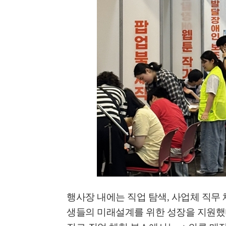
'멈춘 고양, 다시 뛰
시장 취임
민선8기 마무리 한
행사장 내에는 직업 탐색
,
사업체 직무 
이임식
생들의 미래설계를 위한 성장을 지원