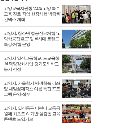
고양교육지원청 '2026 고양 특수
교육 진로·직업 현장체험 박람회'
킨텍스 개최
고양시, 청소년 항공진로체험 '고
양항공잡월드' 및 AI시대 트랜드
특강·체험 운영
고양시 일산고등학교, 도교육청
'AI 역량강화사업·경기도제학교'
동시 선정
고양시, 가을학기 평생학습 강좌
및 내일꿈제작소 여름 특집 프로
그램 운영·접수
고양시, 일산동구 어린이 교통공
원에 최초로 AI 기반 실감형 교육
콘텐츠 도입키로