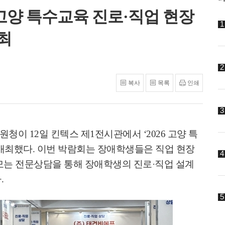
 고양 특수교육 진로·직업 현장
최
복사
목록
인쇄
지원청이
12
일 킨텍스 제
1
전시관에서
‘2026
고양 특
개최했다
.
이번 박람회는 장애학생들은 직업 현장
부모는 전문상담을 통해 장애학생의 진로
·
직업 설계
다
.