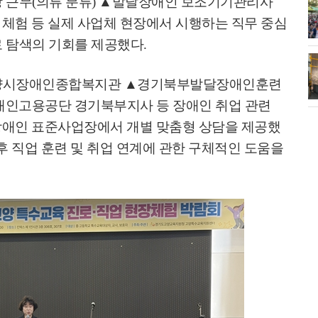
 근무
(
의류 분류
)
▲
발달장애인 보조기기관리사
화제' 행주산성
민경선 시장, 2026 고양시장배 볼링
대회 시구
 체험 등 실제 사업체 현장에서 시행하는 직무 중심
로 탐색의 기회를 제공했다
.
소각장) 소방
제30회 고양특례시장기 배드민턴대
회 개최
양시장애인종합복지관
▲
경기북부발달장애인훈련
인고용공단 경기북부지사 등 장애인 취업 관련
장애인 표준사업장에서 개별 맞춤형 상담을 제공했
후 직업 훈련 및 취업 연계에 관한 구체적인 도움을