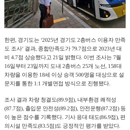
한편
,
경기도는
‘2025
년 경기도
2
층버스 이용자 만족
도 조사
’
결과
,
종합만족도가
79.7
점으로
2023
년 대
비
4.7
점 상승했다고
21
일 밝혔다
.
이번 조사는
7
월
16
일부터
23
일까지 도내
2
층버스
25
개 노선
, 158
대
차량을 이용한
18
세 이상 승객
500
명을 대상으로 설
문지를 통한
1:1
개별면접 방식으로 진행됐다
.
조사 결과 차량 청결도
(89.9
점
),
내부환경 쾌적성
(87.7
점
),
출입문 안전성
(89.2
점
),
안전운행
(87.2
점
)
등
이 높은 점수를 기록했다
.
기사 응대 태도
(86.9
점
),
편
의시설 만족도
(83.5
점
)
도 긍정적인 평가를 받았다
.