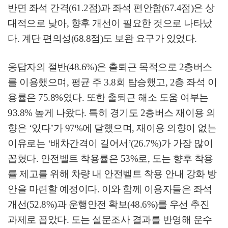
반면 좌석 간격
(61.2
점
)
과 좌석 편안함
(67.4
점
)
은 상
대적으로 낮아
,
향후 개선이 필요한 것으로 나타났
다
.
계단 편의성
(68.8
점
)
도 보완 요구가 있었다
.
응답자의 절반
(48.6%)
은 출퇴근 목적으로
2
층버스
를 이용했으며
,
평균 주
3.8
회 탑승했고
, 2
층 좌석 이
용률은
75.8%
였다
.
또한 출퇴근 해소 도움 여부는
93.8%
높게 나왔다
.
특히 경기도
2
층버스 재이용 의
향은
‘
있다
’
가
97%
에 달했으며
,
재이용 의향이 없는
이유로는
‘
배차간격이 길어서
’(26.7%)
가 가장 많이
꼽혔다
.
안전벨트 착용률은
53%
로
,
도는 향후 착용
률 제고를 위해 차량 내 안전벨트 착용 안내 강화 방
안을 마련할 예정이다
.
이와 함께 이용자들은 좌석
개선
(52.8%)
과 운행안전 확보
(48.6%)
를 우선 추진
과제로 꼽았다
.
도는 설문조사 결과를 반영해 운수