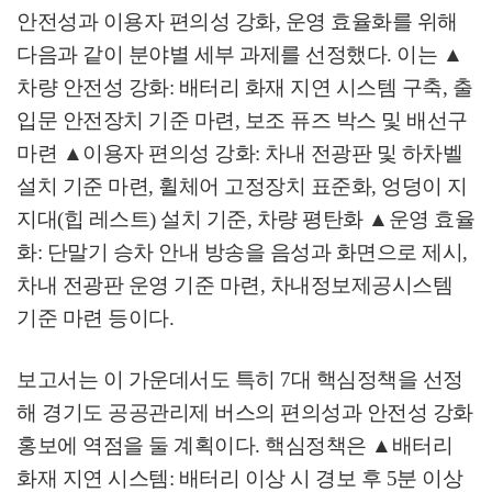
안전성과 이용자 편의성 강화
,
운영 효율화를 위해
다음과 같이 분야별 세부 과제를 선정했다
.
이는
▲
차량 안전성 강화
:
배터리 화재 지연 시스템 구축
,
출
입문 안전장치 기준 마련
,
보조 퓨즈 박스 및 배선구
마련
▲
이용자 편의성 강화
:
차내 전광판 및 하차벨
설치 기준 마련
,
휠체어 고정장치 표준화
,
엉덩이 지
지대
(
힙 레스트
)
설치 기준
,
차량 평탄화
▲
운영 효율
화
:
단말기 승차 안내 방송을 음성과 화면으로 제시
,
차내 전광판 운영 기준 마련
,
차내정보제공시스템
기준 마련 등이다
.
보고서는 이 가운데서도 특히
7
대 핵심정책을 선정
해 경기도 공공관리제 버스의 편의성과 안전성 강화
홍보에 역점을 둘 계획이다
.
핵심정책은
▲
배터리
화재 지연 시스템
:
배터리 이상 시 경보 후
5
분 이상