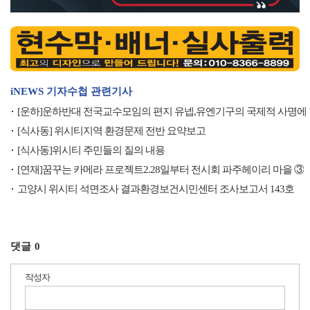
iNEWS 기자수첩 관련기사
[운하]운하반대 전국교수모임의 편지 유넵,유엔기구의 국제적 사명에 
[식사동] 위시티지역 환경문제 전반 요약보고
[식사동]위시티 주민들의 질의 내용
[연재]꿈꾸는 카메라 프로젝트2.28일부터 전시회 파주헤이리 마을 ③
고양시 위시티 석면조사 결과환경보건시민센터 조사보고서 143호
댓글
0
작성자