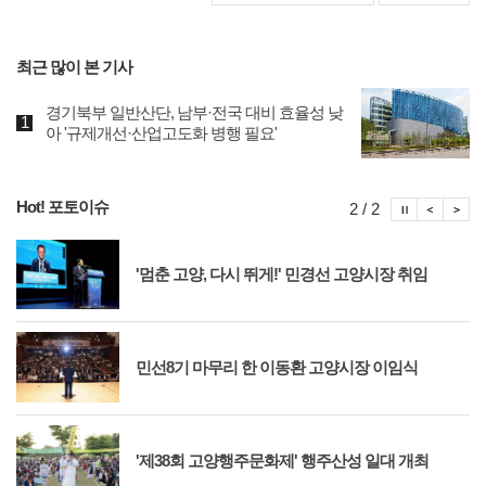
최근 많이 본 기사
경기북부 일반산단, 남부·전국 대비 효율성 낮
아 '규제개선·산업고도화 병행 필요'
Hot! 포토이슈
포토이슈
포토
포
2 / 2
'멈춘 고양, 다시 뛰게!' 민경선 고양시장 취임
민선8기 마무리 한 이동환 고양시장 이임식
'제38회 고양행주문화제' 행주산성 일대 개최