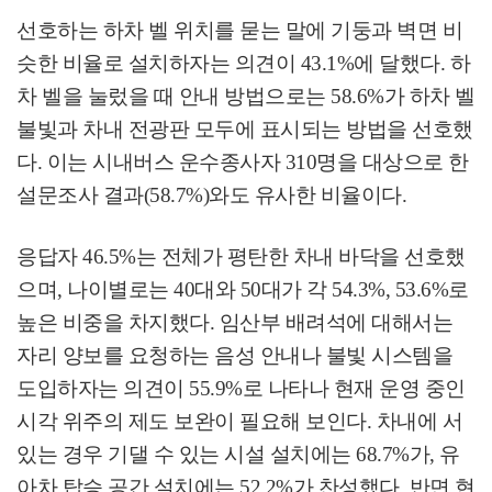
선호하는 하차 벨 위치를 묻는 말에 기둥과 벽면 비
슷한 비율로 설치하자는 의견이
43.1%
에 달했다
.
하
차 벨을 눌렀을 때 안내 방법으로는
58.6%
가 하차 벨
불빛과 차내 전광판 모두에 표시되는 방법을 선호했
다
.
이는 시내버스 운수종사자
310
명을 대상으로 한
설문조사 결과
(58.7%)
와도 유사한 비율이다
.
응답자
46.5%
는 전체가 평탄한 차내 바닥을 선호했
으며
,
나이별로는
40
대와
50
대가 각
54.3%, 53.6%
로
높은 비중을 차지했다
.
임산부 배려석에 대해서는
자리 양보를 요청하는 음성 안내나 불빛 시스템을
도입하자는 의견이
55.9%
로 나타나 현재 운영 중인
시각 위주의 제도 보완이 필요해 보인다
.
차내에 서
있는 경우 기댈 수 있는 시설 설치에는
68.7%
가
,
유
아차 탑승 공간 설치에는
52.2%
가 찬성했다
.
반면 현