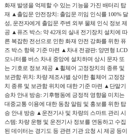
화재 발생을 억제할 수 있는 기능을 가진 배터리 탑
재
▲
출입문 안전장치
:
출입문 끼임 인식률
100%
달
성
,
운전자에게 출입문 주변 외부 물체 인식 정보 제
공
▲
퓨즈 박스
:
약
42
개의 실내 전기장치 설치에 따
른 복잡한 전선으로 인한 화재 안전 강화를 위한 퓨
즈 박스 항목 기준 마련
▲
차내 전광판
:
양면형
LCD
모니터를 버스 차내 중앙에 설치하며 상시 문자 또
는 기호로 정보 제공
▲
휠체어 고정장치의 종류 및
보관함 위치
:
차량 제조사별 상이한 휠체어 고정장
치 종류 및 보관함 위치에 대한 기준 마련
▲
단말기
승차 안내 방송
:
기후행동에 긍정적 영향을 미치는
대중교통 이용에 대한 동참 알림 및 홍보를 위한 탑
승 안내 방송
▲
운전기사 및 차량의 스마트 관리 시
스템
:
차량 운행 및 운전기사 정보를 연동하고 수집
된 데이터는 경기도 등 관련 기관 요청 시 제공 등이