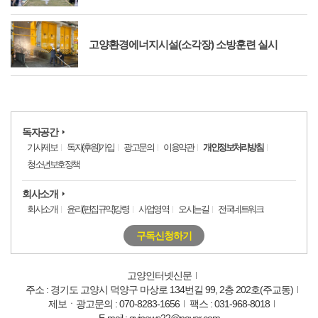
고양환경에너지시설(소각장) 소방훈련 실시
독자공간
기사제보
독자(후원)가입
광고문의
이용약관
개인정보처리방침
청소년보호정책
회사소개
회사소개
윤리(편집규약)강령
사업영역
오시는길
전국네트워크
구독신청하기
고양인터넷신문
주소 : 경기도 고양시 덕양구 마상로 134번길 99, 2층 202호(주교동)
제보ㆍ광고문의 : 070-8283-1656
팩스 : 031-968-8018
E-mail : gyinews22@naver.com