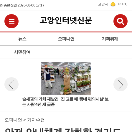
고양시
13.0℃
최종편집일 2026-08-06 17:17
검
전체메뉴보기
뉴스
오피니언
기획취재
시민참여
'규
슬세권의 가치 재발견··집 고를 때 '동네 편의시설' 보
여성
뉴스 이전보기
뉴스 다
는 사람 4년 새 급증
상적
오피니언 > 기자수첩