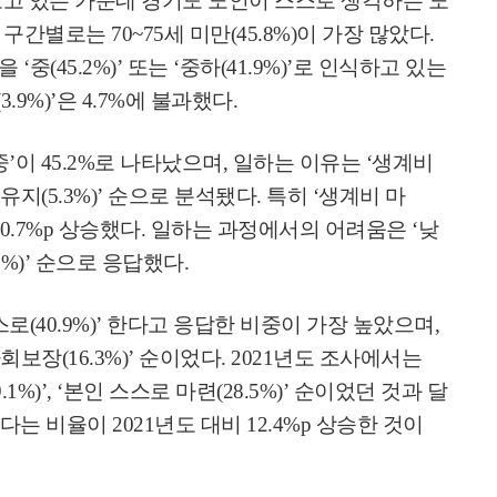
고 있는 가운데 경기도 노인이 스스로 생각하는 노
.
구간별로는
70~75
세 미만
(45.8%)
이 가장 많았다
.
준을
‘
중
(45.2%)’
또는
‘
중하
(41.9%)’
로 인식하고 있는
(3.9%)’
은
4.7%
에 불과했다
.
중
’
이
45.2%
로 나타났으며
,
일하는 이유는
‘
생계비
 유지
(5.3%)’
순으로 분석됐다
.
특히
‘
생계비 마
10.7%p
상승했다
.
일하는 과정에서의 어려움은
‘
낮
9%)’
순으로 응답했다
.
스로
(40.9%)’
한다고 응답한 비중이 가장 높았으며
,
회보장
(16.3%)’
순이었다
. 2021
년도 조사에서는
.1%)’, ‘
본인 스스로 마련
(28.5%)’
순이었던 것과 달
다는 비율이
2021
년도 대비
12.4%p
상승한 것이