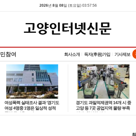
2026
년
8
월
08
일 (토요일) 03:57:57
민참여
회사소개
독자(후원)가입
기사제보
여성폭력 실태조사 결과 '경기도
경기도 과밀억제권역 14개 시 중
여성 4명중 1명은 일상적 성적
고양 등 7곳 공업지역 물량 부족
폭력 두려움 느껴'
심각··현실화 필요
최