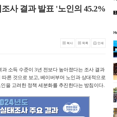
조사 결과 발표 '노인의 45.2%
H
복사
목록
인쇄
게!' 민경선 고양
고양시 폭염특보에 '도로 살수차' 전
면 가동
 이동환 고양시장
물향기수목원 무궁화 절정 '50여 품
력과 소득 수준이
3
년 전보다 높아졌다는 조사 결과
종 감상'
 따른 것으로 보고
,
베이버부머 노인과 상대적으로
노인을 고려한 정책 세분화를 추진한다는 방침이다
.
화제' 행주산성
민경선 시장, 2026 고양시장배 볼링
대회 시구
소각장) 소방
제30회 고양특례시장기 배드민턴대