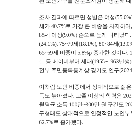
된 노인가구를 전문조사원이 방문해 대
조사 결과에 따르면 성별은 여성
(55.0%
세가
40.7%
로 가장 큰 비중을 차지하며
85
세 이상
(9.0%)
순으로 높게 나타났다
(24.1%), 75~79
세
(18.1%), 80~84
세
(13.0
65~69
세 비중이
5.8%p
증가한 것이다
. 
는 등 베이비부머 세대
(1955~1963
년생
)
전부 주민등록통계상 경기도 인구
(2024
이처럼 노인 비중에서 상대적으로 젊
득도 높아졌다
.
고졸 이상의 학력은
202
월평균 소득
100
만
~300
만 원 구간도
20
구형태도 상대적으로 안정적인 노인부
62.7%
로 증가했다
.