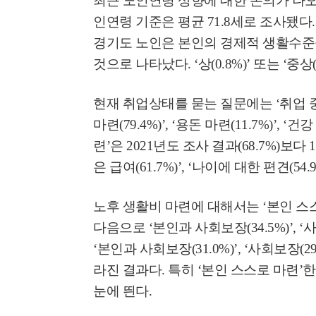
최근 노인연령 상향에 대한 논의가 나오
인연령 기준은 평균
71.8
세로 조사됐다
경기도 노인은 본인의 경제적 생활수
것으로 나타났다
. ‘
상
(0.8%)’
또는
‘
중상
현재 취업상태를 묻는 질문에는
‘
취업 
마련
(79.4%)’, ‘
용돈 마련
(11.7%)’, ‘
건강
련
’
은
2021
년도 조사 결과
(68.7%)
보다
은 급여
(61.7%)’, ‘
나이에 대한 편견
(54.
노후 생활비 마련에 대해서는
‘
본인 스
다음으로
‘
본인과 사회보장
(34.5%)’, ‘
사
‘
본인과 사회보장
(31.0%)’, ‘
사회보장
(29
라진 결과다
.
특히
‘
본인 스스로 마련
’
한
눈에 띈다
.