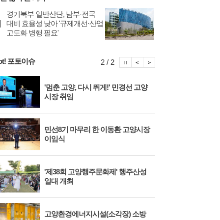
경기북부 일반산단, 남부·전국
대비 효율성 낮아 '규제개선·산업
고도화 병행 필요'
ot! 포토이슈
포토이슈 정지
포토이슈 이전보기
포토이슈 다음보기
2 / 2
'멈춘 고양, 다시 뛰게!' 민경선 고양
고양
시장 취임
면 
민선8기 마무리 한 이동환 고양시장
물향
이임식
종 
'제38회 고양행주문화제' 행주산성
민경
일대 개최
대회
고양환경에너지시설(소각장) 소방
제3