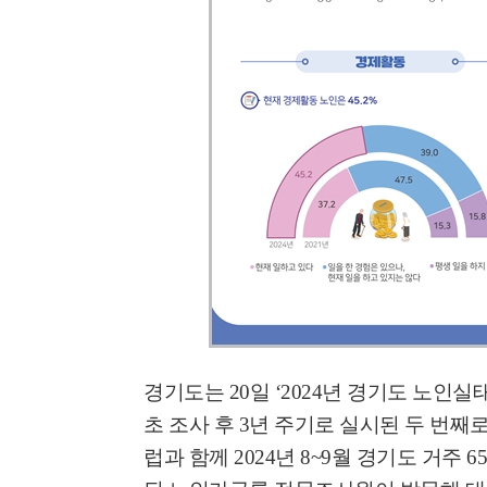
경기도는
20
일
‘2024
년 경기도 노인실
초 조사 후
3
년 주기로 실시된 두 번째
럽과 함께
2024
년
8~9
월 경기도 거주
65