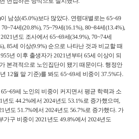
면 면접하는 방식으로 실시했다
.
)
이 남성
(45.0%)
보다 많았다
.
연령대별로는
65~69
, 70~74
세
(20.8%), 75~79
세
(16.1%), 80~84
세
(13.4%),
. 2021
년도 조사에서
65~69
세
(34.9%), 70~74
세
%), 85
세 이상
(9.9%)
순으로 나타난 것과 비교할 때
1955
년 이후 출생자가
2021
년부터
65
세 이상이 되
가 본격적으로 노인집단이 됐기 때문이다
.
행정안
년
12
월 말 기준
)
를 봐도
65~69
세 비중이
37.5%
다
.
은
65~69
세 노인의 비중이 커지면서 평균 학력과 소
1
년도
44.2%
에서
2024
년도
53.1%
로 증가했으며
,
21
년도
51.7%
에서
2024
년도
56.7%
로 증가했다
.
가
부가구 비중이
2021
년도
49.8%
에서
2024
년도