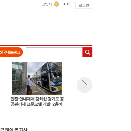
고양시
13.0℃
로그인
검색
전국네트워크
안전·안내체계 강화한 경기도 공
고양 대곡역세권 지식융합단지
뉴스 다음보기
공관리제 표준모델 개발··2층버
고장현 대책위원장 '민·관·공협
스 이용만족도 80점
의체 구성' 촉구
근 많이 본 기사