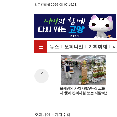
최종편집일 2026-08-07 15:51
전체메뉴보기
뉴스
오피니언
기획취재
시
경기북부 일반산단, 남부·전국
슬세권의 가치 재발견··집 고를
뉴스 이전보기
대비 효율성 낮아 '규제개선·산
때 '동네 편의시설' 보는 사람 4년
업고도화 병행 필요'
새 급증
오피니언 > 기자수첩