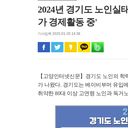
2024년 경기도 노인실태
가 경제활동 중'
기사입력 2025-01-20 14:38
페이스북으로 공유
트위터로 공유
카카오 스토리로 공유
카카오톡으로 공유
밴드로 공유
'멈춘 고양, 다시 뛰
시장 취임
민선8기 마무리 한
【고양인터넷신문】
경기도 노인의 학
이임식
가 나왔다
.
경기도는 베이비부머 유입에
취약한
80
대 이상 고연령 노인과 독거
'제38회 고양행주문
일대 개최
고양환경에너지시설(