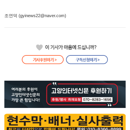
조연덕 (gyinews22@naver.com)