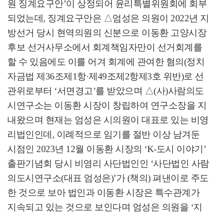
원 징계요구안
’
이 상정되어 윤리특별위원회에 회부
되었는데
,
징계요구안은
△
엄성은 의원이
2022
년 지
방선거 당시 현역의원의 신분으로 이동환 고양시장
후보 선거사무소에서 회계책임자만이 선거회계를
할 수 있음에도 이를 어겨 회계에 관여한 혐의
(
정치
자금법 제
36
조제
1
항
·
제
49
조제
2
항제
3
호 위반
)
로 선
관위로부터
‘
서면경고
’
를 받았으며
△
(
사
)
사람의도
시연구소는 이동환 시장이 창립하여 연구소장을 지
내왔으며 현재는 엄성은 시의원이 대표로 있는 비영
리법인인데
,
이례적으로 임기를 절반 이상 남겨둔
시점인
2023
년
12
월 이동환 시장의
‘K-
도시 이야기
’
출판기념회 당시 비영리 사단법인인
‘
사단법인 사람
의도시연구소
(
대표 엄성은
)’
가
(
책의
)
펴낸이로 주도
한 것으로 보아 법인과 이동환 시장은 특수관계가
지속되고 있는 것으로 보인다며 엄성은 의원을
‘
지