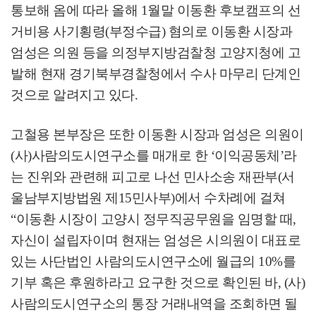
통보해 옴에 따라 올해
1
월말 이동환 후보캠프의 선
거비용 사기횡령
(
부정수급
)
혐의로 이동환 시장과
엄성은 의원 등을 의정부지방검찰청 고양지청에 고
발해 현재 경기북부경찰청에서 수사 마무리 단계인
것으로 알려지고 있다
.
고철용 본부장은 또한 이동환 시장과 엄성은 의원이
(
사
)
사람의도시연구소를 매개로 한
‘
이익공동체
’
라
는 진위와 관련해 피고로 나선 민사소송 재판부
(
서
울남부지방법원 제
15
민사부
)
에서 수차례에 걸쳐
“
이동환 시장이 고양시 정무직공무원을 임명할 때
,
자신이 설립자이며 현재는 엄성은 시의원이 대표로
있는 사단법인 사람의도시연구소에 월급의
10%
를
기부 혹은 후원하라고 요구한 것으로 확인된 바
, (
사
)
사람의도시연구소의 통장 거래내역을 조회하면 될