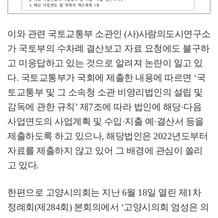
이와 관련 국토교통부 소관인
(
사
)
사람의도시연구소
가 국토부의 수차례 결산보고 자료 요청에도 불구하
고 미응답하고 있는 것으로 알려져 논란이 일고 있
다
.
국토교통부가 국회에 제출한 내용에 따르면
‘
국
토교통부 및 그 소속청 소관 비영리법인의 설립 및
감독에 관한 규칙
’
제
7
조에 따라 법인에 해당
·
다음
사업연도의 사업계획 및 수입
·
지출 예
·
결산서 등을
제출하도록 하고 있으나
,
해당법인은
2022
년도부터
자료를 제출하지 않고 있어 그 배경에 관심이 쏠리
고 있다
.
한편으로 고양시의회는 지난
6
월
18
일 열린 제
1
차
정례회
(
제
284
회
)
본회의에서
‘
고양시의회 엄성은 의