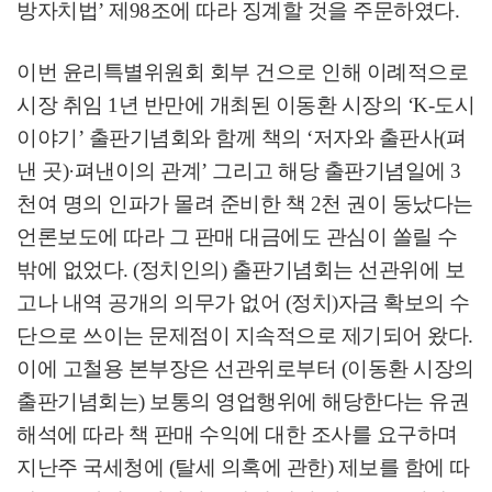
방자치법
’
제
98
조에 따라 징계할 것을 주문하였다
.
이번 윤리특별위원회 회부 건으로 인해 이례적으로
시장 취임
1
년 반만에 개최된 이동환 시장의
‘K-
도시
이야기
’
출판기념회와 함께 책의
‘
저자와 출판사
(
펴
낸 곳
)·
펴낸이의 관계
’
그리고 해당 출판기념일에
3
천여 명의 인파가 몰려 준비한 책
2
천 권이 동났다는
언론보도에 따라 그 판매 대금에도 관심이 쏠릴 수
밖에 없었다
. (
정치인의
)
출판기념회는 선관위에 보
고나 내역 공개의 의무가 없어
(
정치
)
자금 확보의 수
단으로 쓰이는 문제점이 지속적으로 제기되어 왔다
.
이에 고철용 본부장은 선관위로부터
(
이동환 시장의
출판기념회는
)
보통의 영업행위에 해당한다는 유권
해석에 따라 책 판매 수익에 대한 조사를 요구하며
지난주 국세청에
(
탈세 의혹에 관한
)
제보를 함에 따