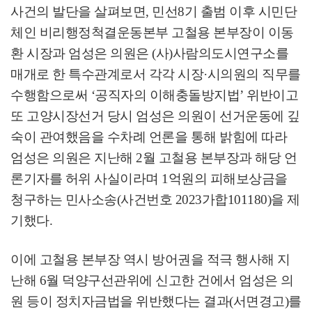
사건의 발단을 살펴보면
,
민선
8
기 출범 이후 시민단
체인 비리행정척결운동본부 고철용 본부장이 이동
환 시장과 엄성은 의원은
(
사
)
사람의도시연구소를
매개로 한 특수관계로서 각각 시장
·
시의원의 직무를
수행함으로써
‘
공직자의 이해충돌방지법
’
위반이고
또 고양시장선거 당시 엄성은 의원이 선거운동에 깊
숙이 관여했음을 수차례 언론을 통해 밝힘에 따라
엄성은 의원은 지난해
2
월 고철용 본부장과 해당 언
론기자를 허위 사실이라며
1
억원의 피해보상금을
청구하는 민사소송
(
사건번호
2023
가합
101180)
을 제
기했다
.
이에 고철용 본부장 역시 방어권을 적극 행사해 지
난해
6
월 덕양구선관위에 신고한 건에서 엄성은 의
원 등이 정치자금법을 위반했다는 결과
(
서면경고
)
를