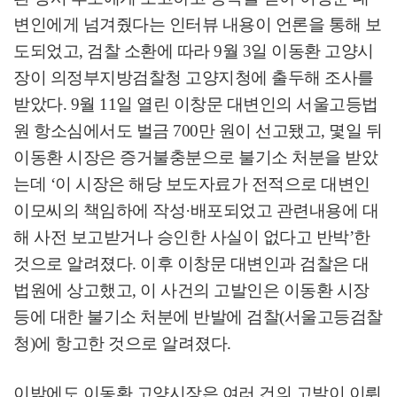
변인에게 넘겨줬다는 인터뷰 내용이 언론을 통해 보
도되었고
,
검찰 소환에 따라
9
월
3
일 이동환 고양시
장이 의정부지방검찰청 고양지청에 출두해 조사를
받았다
. 9
월
11
일 열린 이창문 대변인의 서울고등법
원 항소심에서도 벌금
700
만 원이 선고됐고
,
몇일 뒤
이동환 시장은 증거불충분으로 불기소 처분을 받았
는데
‘
이 시장은 해당 보도자료가 전적으로 대변인
이모씨의 책임하에 작성
·
배포되었고 관련내용에 대
해 사전 보고받거나 승인한 사실이 없다고 반박
’
한
것으로 알려졌다
.
이후 이창문 대변인과 검찰은 대
법원에 상고했고
,
이 사건의 고발인은 이동환 시장
등에 대한 불기소 처분에 반발에 검찰
(
서울고등검찰
청
)
에 항고한 것으로 알려졌다
.
이밖에도 이동환 고양시장은 여러 건의 고발이 이뤄