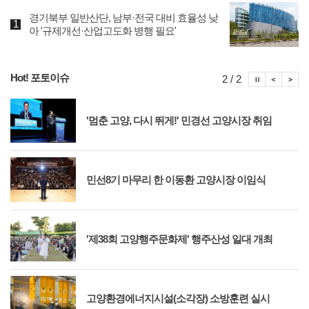
경기북부 일반산단, 남부·전국 대비 효율성 낮
아 '규제개선·산업고도화 병행 필요'
Hot! 포토이슈
포토이슈
포토
포
2 / 2
'멈춘 고양, 다시 뛰게!' 민경선 고양시장 취임
민선8기 마무리 한 이동환 고양시장 이임식
'제38회 고양행주문화제' 행주산성 일대 개최
고양환경에너지시설(소각장) 소방훈련 실시