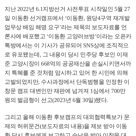
지난
2022
년
6.1
지방선거 사전투표 시작일인
5
월
27
일 이동환 선거캠프에서
‘
이동환
,
원당
4
구역 재개발
업무상 배임 해명 요구
’
라는 제목의 보도자료를 언
론사에 배포했고
‘
이동환 고양러브방
’
이라는 오픈카
톡방에서는 이 기사가 공유되어
SNS
상에 조직적으
로 유포됐는데
,
그 내용이 당시 민주당 후보인 이재
준 고양시장이
668
억의 공공재산을 손실시키면서까
지 특혜를 준 것처럼 암시하고 있어 한 시민에 의해
고발되었지만
,
수사과정에서 단독범행을 인정한 이
창문 캠프 대변인만 재판에 넘겨져
1
심에서
700
만
원의 벌금형이 선고
(2023
년
6
월
30
일
)
됐다
.
그리고 올해 이동환 후보캠프의 대외협력특보가 문
제의 허위문건
(
보도자료의 내용
)
을 제보 받아 이동
환 당시 후보에게 보고하고 승낙을 받아 이창문 대