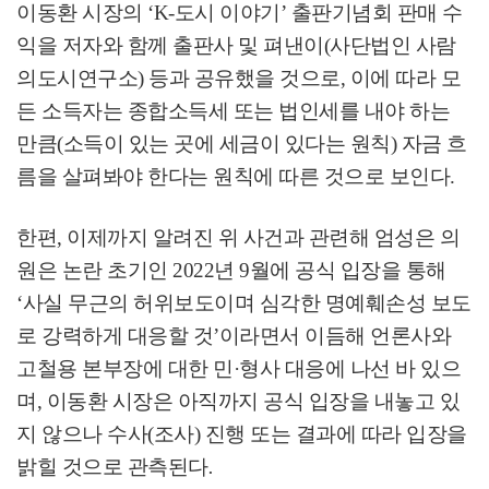
이동환 시장의
‘K-
도시 이야기
’
출판기념회 판매 수
익을 저자와 함께 출판사 및 펴낸이
(
사단법인 사람
의도시연구소
)
등과 공유했을 것으로
,
이에 따라 모
든 소득자는 종합소득세 또는 법인세를 내야 하는
만큼
(
소득이 있는 곳에 세금이 있다는 원칙
)
자금 흐
름을 살펴봐야 한다는 원칙에 따른 것으로 보인다
.
한편
,
이제까지 알려진 위 사건과 관련해 엄성은 의
원은 논란 초기인
2022
년
9
월에 공식 입장을 통해
‘
사실 무근의 허위보도이며 심각한 명예훼손성 보도
로 강력하게 대응할 것
’
이라면서 이듬해 언론사와
고철용 본부장에 대한 민
·
형사 대응에 나선 바 있으
며
,
이동환 시장은 아직까지 공식 입장을 내놓고 있
지 않으나 수사
(
조사
)
진행 또는 결과에 따라 입장을
밝힐 것으로 관측된다
.