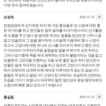
만 계산하는 파렴치한 인간으로서 을사년 주민소환 운동이 시작된
다면 적극 참여하겠습니다.
삭
2024- 11- 21
손정옥
정정당당하게 선거하면 되지 왜 거짖 홍보물로 전 시장에 대한 흉
한 짓거리를 하고 본인들은 법적 절차를 어겨가면서까지 선거활동
에 도움을 주고 받나 법 법대로 하자는 말들을 당선인은 너무나 잘
알고 있을진대 그 법을 용이하게 스리슬쩍 이용하려 했나 시장이
되고서 고양시에 대한 하나의 도시를 자지우지 하려고 했던 것인
가 이리저리 미꾸라지처럼 슬렁슬렁 말을 바꿔가며 모면 하려고
그러나 임기중에 책을 펴내 판매하는것조차 불법이라는 것을 알고
있을텐데 그런것을 자행하는 것을 보면 좋은 일은 하지 않으면서
안좋은 일에 적극적인 모습을 하고 있네여 고양시가 여러가지 면
에서 또럿하게 성과에 비춰 제대로 이루어진게 없는것 같습디다
말들만 무성하고 말입니다 고양시장 이제라도 성실하게 근면하는
모습을 가지기 바랍니다 대곡역의 발전 생산성과 원당 원안대로의
신청사에 빠른 결단 있으시기 바랍니다
삭
2024- 11- 21
홍길동
선출직공직자는 시민들을 대신해서 일하는 대표자로서 기본적으