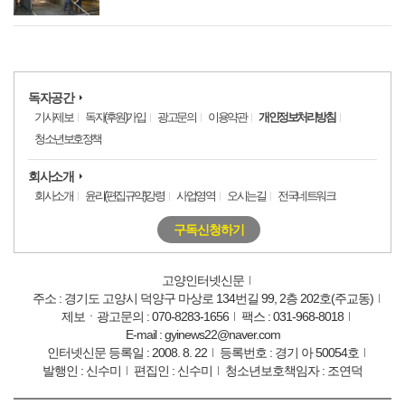
독자공간
기사제보
독자(후원)가입
광고문의
이용약관
개인정보처리방침
청소년보호정책
회사소개
회사소개
윤리(편집규약)강령
사업영역
오시는길
전국네트워크
구독신청하기
고양인터넷신문
주소 : 경기도 고양시 덕양구 마상로 134번길 99, 2층 202호(주교동)
제보ㆍ광고문의 : 070-8283-1656
팩스 : 031-968-8018
E-mail : gyinews22@naver.com
인터넷신문 등록일 : 2008. 8. 22
등록번호 : 경기 아 50054호
발행인 : 신수미
편집인 : 신수미
청소년보호책임자 : 조연덕