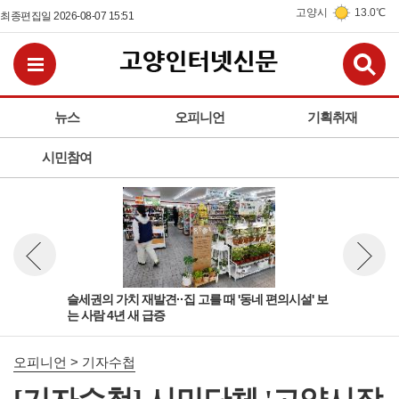
고양시
13.0℃
최종편집일 2026-08-07 15:51
검
전체메뉴보기
뉴스
오피니언
기획취재
시민참여
'규
슬세권의 가치 재발견··집 고를 때 '동네 편의시설' 보
여성
뉴스 이전보기
뉴스 다
는 사람 4년 새 급증
상적
오피니언 > 기자수첩