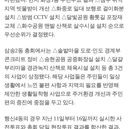
지역 빗물받이 개선
△
화중로 일대 보행로 걸이화분
설치
△
방범
CCTV
설치
△
달빛공원 황톳길 포장재
교체
△
화수공원 맨발 산책로 살수시설 설치 순으로
우선순위가 결정됐다
.
삼송
2
동 총회에서는
△
솔밭마을 도로
·
인도 경계부
콘크리트 정비
△
송현공원 공중화장실 설치
△
달걀
부리마을 경관녹지 산책로 체육시설 설치 등 총
3
건
의 사업이 상정됐다
.
해당 사업들은 주민들이 일상
생활에서 느낀 불편 사항과 지역의 필요를 반영해
제안한 생활밀착형 사업으로 주거환경 개선과 주민
편의 증진에 중점을 두고 있다
.
행신
4
동의 경우 지난
11
일부터
16
일까지 실시한 사
전투표와 총회 당일 현장투표 결과를 합산한 결과
,