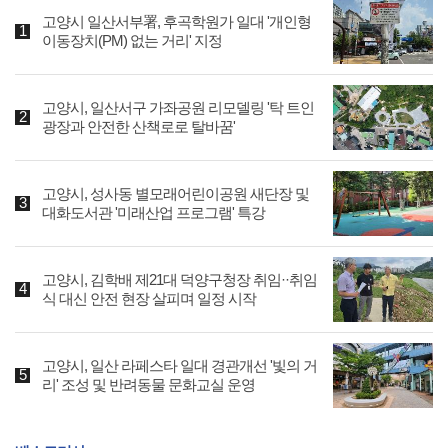
고양시 일산서부署, 후곡학원가 일대 '개인형
이동장치(PM) 없는 거리' 지정
고양시, 일산서구 가좌공원 리모델링 '탁 트인
광장과 안전한 산책로로 탈바꿈'
고양시, 성사동 별모래어린이공원 새단장 및
대화도서관 '미래산업 프로그램' 특강
고양시, 김학배 제21대 덕양구청장 취임··취임
식 대신 안전 현장 살피며 일정 시작
고양시, 일산 라페스타 일대 경관개선 '빛의 거
리' 조성 및 반려동물 문화교실 운영