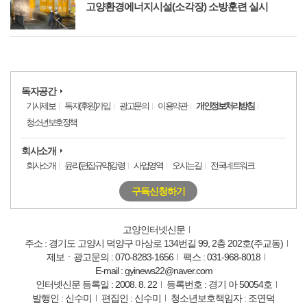
고양환경에너지시설(소각장) 소방훈련 실시
독자공간
기사제보
독자(후원)가입
광고문의
이용약관
개인정보처리방침
청소년보호정책
회사소개
회사소개
윤리(편집규약)강령
사업영역
오시는길
전국네트워크
구독신청하기
고양인터넷신문
주소 : 경기도 고양시 덕양구 마상로 134번길 99, 2층 202호(주교동)
제보ㆍ광고문의 : 070-8283-1656
팩스 : 031-968-8018
E-mail : gyinews22@naver.com
인터넷신문 등록일 : 2008. 8. 22
등록번호 : 경기 아 50054호
발행인 : 신수미
편집인 : 신수미
청소년보호책임자 : 조연덕