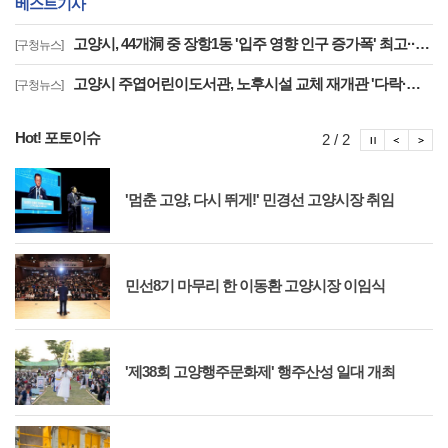
베스트기사
고양시, 44개洞 중 장항1동 '입주 영향 인구 증가폭' 최고··풍산동도 증가세 지속
[구청뉴스]
고양시 주엽어린이도서관, 노후시설 교체 재개관 '다락·아기 독서공간 등 조성'
[구청뉴스]
Hot! 포토이슈
포토이슈
포토
포
2 / 2
'멈춘 고양, 다시 뛰게!' 민경선 고양시장 취임
민선8기 마무리 한 이동환 고양시장 이임식
'제38회 고양행주문화제' 행주산성 일대 개최