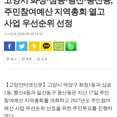
고양시 화정·삼송·행신·풍산동,
주민참여예산 지역총회 열고
사업 우선순위 선정
기사입력 2026-06-18 16:33
페이스북으로 공유
트위터로 공유
카카오 스토리로 공유
카카오톡으로 공유
문자로 공유
밴드로 공유
복사
목록
인쇄
【고양인터넷신문】
고양시 덕양구 화정
1
동과 삼송
2
동
,
행신
4
동과 일산동구 풍산동은 지난
17
일 주민
참여예산 지역총회를 개최하고
2027
년도 주민참여
예산 사업 우선순위 선정을 위한 주민투표를 진행하
였다
.