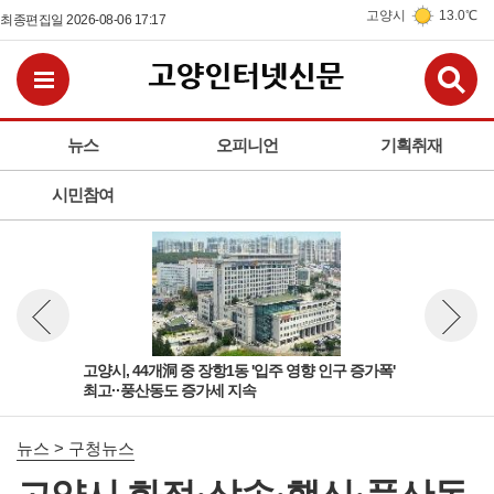
고양시
13.0℃
최종편집일 2026-08-06 17:17
검
전체메뉴보기
뉴스
오피니언
기획취재
시민참여
'다
고양시, 44개洞 중 장항1동 '입주 영향 인구 증가폭'
고양
뉴스 이전보기
뉴스 다
최고··풍산동도 증가세 지속
성아
뉴스 > 구청뉴스