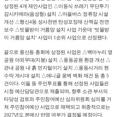
상정된
4
개 제안사업인
△
이동식 쓰레기 무단투기
감시카메라
(
음성형
)
설치
△
마을버스 정류장 시설
개선
△
행신
4
동 성사천변 탄성포장재 산책길 전면
보수
△
빗물받이 거름망 설치 사업 가운데
‘
빗물받
이 거름망 설치
’
사업이
1
순위 사업으로 선정됐다
.
끝으로 풍산동 총회에 상정된 사업은
△
백마누리 옆
공원 야외무대
(
지붕
)
설치
△
풍동공원 환경 개선
△
관내 공원 내 흙 먼지털이기 설치
△
풍동사거리 현
수막 게시대 설치
△
애니골 옹벽 벽화 재건 등 총
5
건이다
.
이들 동 주민투표를 통해 선정된 사업들은
시청 예산담당관으로 제출되며
,
향후 소관 부서의
타당성 검토와 주민참여예산 심의위원회 심의를 거
쳐 주민참여예산 사업으로 채택되고 최종적으로는
2027
년도 본예산 반영 여부가 결정될 예정이다
.