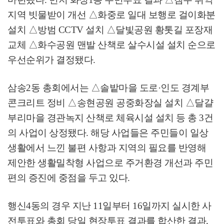
지역 빗물받이 개선
△
화중로 일대 보행로 걸이화분
설치
△
방범
CCTV
설치
△
달빛공원 황톳길 포장재
교체
△
화수공원 맨발 산책로 살수시설 설치 순으로
우선순위가 결정됐다
.
삼송
2
동 총회에서는
△
솔밭마을 도로
·
인도 경계부
콘크리트 정비
△
송현공원 공중화장실 설치
△
달걀
부리마을 경관녹지 산책로 체육시설 설치 등 총
3
건
의 사업이 상정됐다
.
해당 사업들은 주민들이 일상
생활에서 느낀 불편 사항과 지역의 필요를 반영해
제안한 생활밀착형 사업으로 주거환경 개선과 주민
편의 증진에 중점을 두고 있다
.
행신
4
동의 경우 지난
11
일부터
16
일까지 실시한 사
전투표와 총회 당일 현장투표 결과를 합산한 결과
,