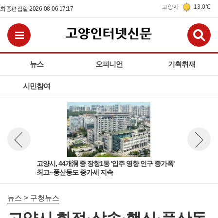
고양시
13.0℃
최종편집일 2026-08-06 17:17
검
전체메뉴보기
뉴스
오피니언
기획취재
시민참여
'다
고양시, 44개洞 중 장항1동 '입주 영향 인구 증가폭'
고양
뉴스 이전보기
뉴스 다
최고··풍산동도 증가세 지속
성아
뉴스 > 구청뉴스