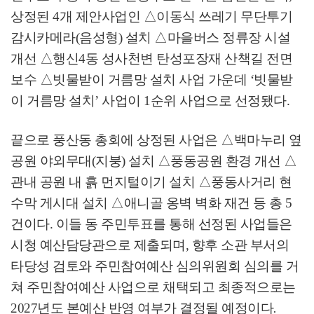
상정된
4
개 제안사업인
△
이동식 쓰레기 무단투기
감시카메라
(
음성형
)
설치
△
마을버스 정류장 시설
개선
△
행신
4
동 성사천변 탄성포장재 산책길 전면
보수
△
빗물받이 거름망 설치 사업 가운데
‘
빗물받
이 거름망 설치
’
사업이
1
순위 사업으로 선정됐다
.
끝으로 풍산동 총회에 상정된 사업은
△
백마누리 옆
공원 야외무대
(
지붕
)
설치
△
풍동공원 환경 개선
△
관내 공원 내 흙 먼지털이기 설치
△
풍동사거리 현
수막 게시대 설치
△
애니골 옹벽 벽화 재건 등 총
5
건이다
.
이들 동 주민투표를 통해 선정된 사업들은
시청 예산담당관으로 제출되며
,
향후 소관 부서의
타당성 검토와 주민참여예산 심의위원회 심의를 거
쳐 주민참여예산 사업으로 채택되고 최종적으로는
2027
년도 본예산 반영 여부가 결정될 예정이다
.