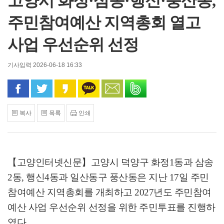
고양시 화정·삼송·행신·풍산동,
주민참여예산 지역총회 열고
사업 우선순위 선정
기사입력 2026-06-18 16:33
페이스북으로 공유
트위터로 공유
카카오 스토리로 공유
카카오톡으로 공유
문자로 공유
밴드로 공유
복사
목록
인쇄
【고양인터넷신문】
고양시 덕양구 화정
1
동과 삼송
2
동
,
행신
4
동과 일산동구 풍산동은 지난
17
일 주민
참여예산 지역총회를 개최하고
2027
년도 주민참여
예산 사업 우선순위 선정을 위한 주민투표를 진행하
였다
.