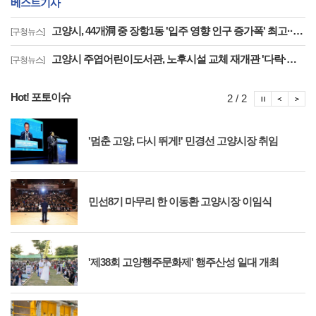
베스트기사
고양시, 44개洞 중 장항1동 '입주 영향 인구 증가폭' 최고··풍산동도 증가세 지속
[구청뉴스]
고양시 주엽어린이도서관, 노후시설 교체 재개관 '다락·아기 독서공간 등 조성'
[구청뉴스]
Hot! 포토이슈
포토이슈
포토
포
2 / 2
'멈춘 고양, 다시 뛰게!' 민경선 고양시장 취임
민선8기 마무리 한 이동환 고양시장 이임식
'제38회 고양행주문화제' 행주산성 일대 개최