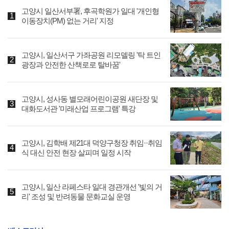
고양시 일산서부署, 후곡학원가 일대 '개인형
이동장치(PM) 없는 거리' 지정
고양시, 일산서구 가좌공원 리모델링 '탁 트인
광장과 안전한 산책로로 탈바꿈'
고양시, 성사동 별모래어린이공원 새단장 및
대화도서관 '미래산업 프로그램' 특강
고양시, 김학배 제21대 덕양구청장 취임··취임
식 대신 안전 현장 살피며 일정 시작
고양시, 일산 라페스타 일대 경관개선 '빛의 거
리' 조성 및 반려동물 문화교실 운영