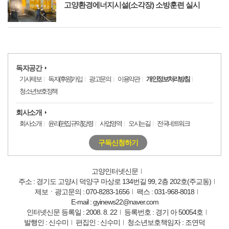
고양환경에너지시설(소각장) 소방훈련 실시
독자공간
기사제보
독자(후원)가입
광고문의
이용약관
개인정보처리방침
청소년보호정책
회사소개
회사소개
윤리(편집규약)강령
사업영역
오시는길
전국네트워크
구독신청하기
고양인터넷신문
주소 : 경기도 고양시 덕양구 마상로 134번길 99, 2층 202호(주교동)
제보ㆍ광고문의 : 070-8283-1656
팩스 : 031-968-8018
E-mail : gyinews22@naver.com
인터넷신문 등록일 : 2008. 8. 22
등록번호 : 경기 아 50054호
발행인 : 신수미
편집인 : 신수미
청소년보호책임자 : 조연덕