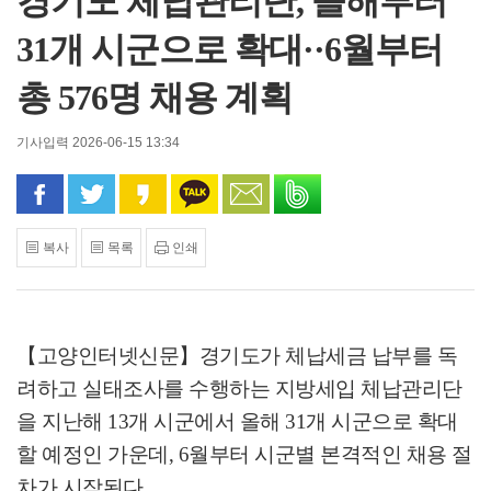
경기도 체납관리단, 올해부터
31개 시군으로 확대··6월부터
총 576명 채용 계획
기사입력 2026-06-15 13:34
페이스북으로 공유
트위터로 공유
카카오 스토리로 공유
카카오톡으로 공유
문자로 공유
밴드로 공유
복사
목록
인쇄
【고양인터넷신문】
경기도가 체납세금 납부를 독
려하고 실태조사를 수행하는 지방세입 체납관리단
을 지난해
13
개 시군에서 올해
31
개 시군으로 확대
할 예정인 가운데
, 6
월부터 시군별 본격적인 채용 절
차가 시작된다
.