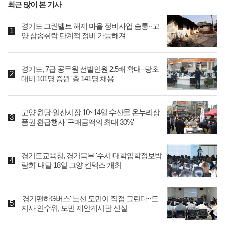
최근 많이 본 기사
경기도 그린벨트 해제 마을 정비사업 숨통··고
양 삼송취락 단계적 정비 가능해져
경기도, 7급 공무원 선발인원 2.5배 확대··당초
대비 101명 증원 '총 141명 채용'
고양 원당·일산시장 10~14일 수산물 온누리상
품권 환급행사 '구매금액의 최대 30%'
경기도교육청, 경기북부 '수시 대학입학정보박
람회' 내달 18일 고양 킨텍스 개최
'경기편하G버스' 노선 도민이 직접 그린다··도
지사 인수위, 도민 제안게시판 신설