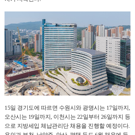
15
일 경기도에 따르면 수원시와 광명시는
17
일까지
,
오산시는
19
일까지
,
이천시는
22
일부터
26
일까지 등
으로 지방세입 체납관리단 채용을 진행할 예정이다
.
용인과 부천
,
남양주
,
안산
,
평택 등도
6
월 채용에 들