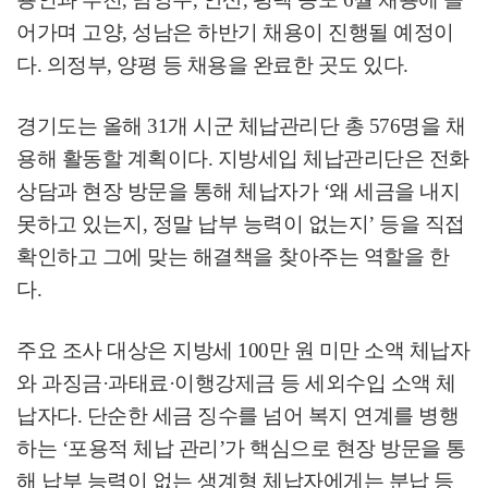
어가며 고양
,
성남은 하반기 채용이 진행될 예정이
다
.
의정부
,
양평 등 채용을 완료한 곳도 있다
.
경기도는 올해
31
개 시군 체납관리단 총
576
명을 채
용해 활동할 계획이다
.
지방세입 체납관리단은 전화
상담과 현장 방문을 통해 체납자가
‘
왜 세금을 내지
못하고 있는지
,
정말 납부 능력이 없는지
’
등을 직접
확인하고 그에 맞는 해결책을 찾아주는 역할을 한
다
.
주요 조사 대상은 지방세
100
만 원 미만 소액 체납자
와 과징금
·
과태료
·
이행강제금 등 세외수입 소액 체
납자다
.
단순한 세금 징수를 넘어 복지 연계를 병행
하는
‘
포용적 체납 관리
’
가 핵심으로 현장 방문을 통
해 납부 능력이 없는 생계형 체납자에게는 분납 등