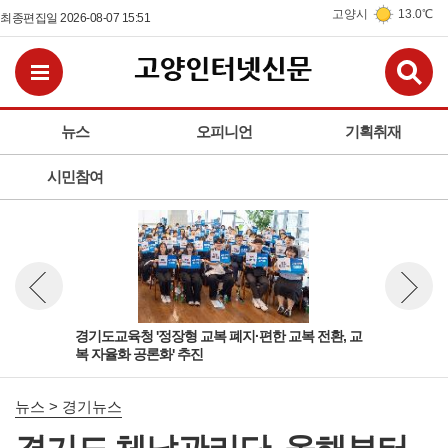
고양시
13.0℃
최종편집일 2026-08-07 15:51
검
전체메뉴보기
뉴스
오피니언
기획취재
시민참여
 '보
경기도교육청 '정장형 교복 폐지·편한 교복 전환, 교
고양
뉴스 이전보기
뉴스 다
복 자율화 공론화' 추진
동산
뉴스 > 경기뉴스