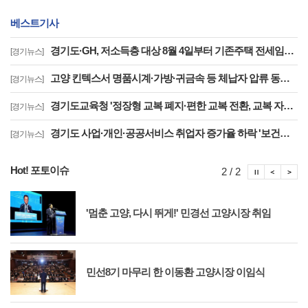
베스트기사
경기도·GH, 저소득층 대상 8월 4일부터 기존주택 전세임대 입주자 상시 모집
[경기뉴스]
고양 킨텍스서 명품시계·가방·귀금속 등 체납자 압류 동산 620점 공개 경매
[경기뉴스]
경기도교육청 '정장형 교복 폐지·편한 교복 전환, 교복 자율화 공론화' 추진
[경기뉴스]
경기도 사업·개인·공공서비스 취업자 증가율 하락 '보건업 성장 둔화가 주원인'
[경기뉴스]
Hot! 포토이슈
포토이슈
포토
포
2 / 2
'멈춘 고양, 다시 뛰게!' 민경선 고양시장 취임
민선8기 마무리 한 이동환 고양시장 이임식