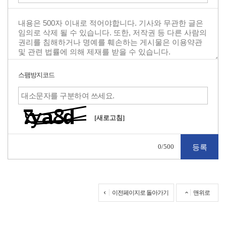
스팸방지코드
[새로고침]
0
/500
이전페이지로 돌아가기
맨위로