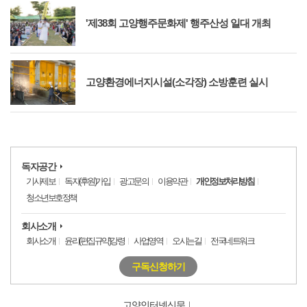
'제38회 고양행주문화제' 행주산성 일대 개최
고양환경에너지시설(소각장) 소방훈련 실시
독자공간
기사제보
독자(후원)가입
광고문의
이용약관
개인정보처리방침
청소년보호정책
회사소개
회사소개
윤리(편집규약)강령
사업영역
오시는길
전국네트워크
구독신청하기
고양인터넷신문