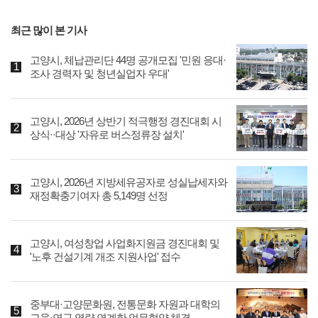
최근 많이 본 기사
고양시, 체납관리단 44명 공개모집 '민원 응대·
조사 경력자 및 청년실업자 우대'
고양시, 2026년 상반기 적극행정 경진대회 시
상식··대상 '자유로 버스정류장 설치'
고양시, 2026년 지방세유공자로 성실납세자와
재정확충기여자 총 5,149명 선정
고양시, 여성창업 사업화지원금 경진대회 및
'노후 건설기계 개조 지원사업' 접수
중부대·고양문화원, 전통문화 자원과 대학의
교육·연구 역량 연계한 업무협약 체결