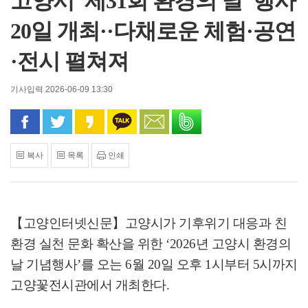
고양시 '제31회 환경의 날' 행사
20일 개최··다채로운 체험·공연
·전시 펼쳐져
기사입력 2026-06-09 13:30
페이스북으로 공유
트위터로 공유
카카오 스토리로 공유
카카오톡으로 공유
문자로 공유
밴드로 공유
복사
목록
인쇄
【고양인터넷신문】
고양시가 기후위기 대응과 친
환경 실천 문화 확산을 위한
‘2026
년 고양시 환경의
날 기념행사
’
를 오는
6
월
20
일 오후
1
시부터
5
시까지
고양꽃전시관에서 개최한다
.