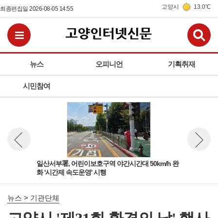
고양시
13.0℃
최종편집일 2026-08-05 14:55
검
전체메뉴보기
뉴스
오피니언
기획취재
시민참여
행정체
일산서부署, 어린이보호구역 야간시간대 50km/h 완
고양
뉴스 이전보기
뉴스 다
화 '시간제 속도운영' 시행
성으
뉴스 > 기관단체