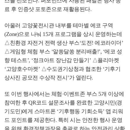
스를 선보인다
.
퍼포먼스에 사용된 패널은 행사 종
료 후 인증샷 포토존으로 재활용된다
.
아울러 고양꽃전시관 내부를 테마별 에코 구역
(Zone)
으로 나눠
15
개 프로그램을 상시 운영하는데
△
친환경 자전거 전력 생산 부스
‘
도전
!
에코라이더
’
△
게임형 체험 부스
‘
알쏭달쏭 분리배출
!’, ‘
에코 성
향 테스트
’, ‘
정크아트 장난감 만들기
’
△
플리마켓
‘
고양호수마켓
’
△
수도권기상청과 협조한
‘
기후기
상사진 공모전 수상작 전시
’
가 열린다
.
또 이번 행사에서는 체험
·
이벤트존 부스
5
개 이상에
참여한 후
QR
코드 설문조사를 완료한 고양시민
(
경
기도민
)
에게 스마트폰
‘
기후행동 기회소득
’
앱 리워
드 포인트를 제공한다
.
특히 시는 안전한 행사 운영
을 위해 환경정책과장을 총괄로 하는 안전관리 상황