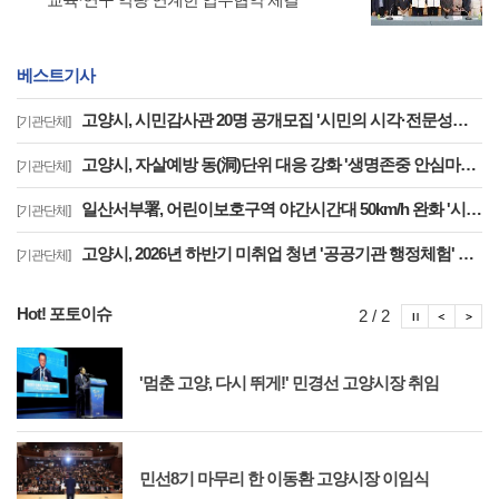
베스트기사
고양시, 시민감사관 20명 공개모집 '시민의 시각·전문성으로 감사행정 제고'
[기관단체]
고양시, 자살예방 동(洞)단위 대응 강화 '생명존중 안심마을' 22개 동 확대
[기관단체]
일산서부署, 어린이보호구역 야간시간대 50km/h 완화 '시간제 속도운영' 시행
[기관단체]
고양시, 2026년 하반기 미취업 청년 '공공기관 행정체험' 연수생 36명 모집
[기관단체]
Hot! 포토이슈
포토이슈
포토
포
2 / 2
'멈춘 고양, 다시 뛰게!' 민경선 고양시장 취임
민선8기 마무리 한 이동환 고양시장 이임식