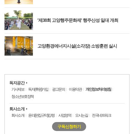
'제38회 고양행주문화제' 행주산성 일대 개최
고양환경에너지시설(소각장) 소방훈련 실시
독자공간
기사제보
독자(후원)가입
광고문의
이용약관
개인정보처리방침
청소년보호정책
회사소개
회사소개
윤리(편집규약)강령
사업영역
오시는길
전국네트워크
구독신청하기