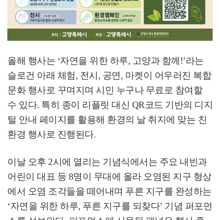
올해 행사는
‘
자연을 위한 하루
,
고양과 함께
!’
라는
슬로건 아래 체험
,
전시
,
공연
,
마켓이 어우러진 복합
문화 행사로 꾸며지며 시민 누구나 무료로 참여할
수 있다
.
특히 종이 리플릿 대신
QR
코드 기반의 디지
털 안내 페이지를 활용해 환경의 날 취지에 맞는 친
환경 행사로 진행된다
.
이날 오후
2
시에 열리는 기념식에서는 주요 내빈과
어린이 대표 등
8
명이 무대에 올라 오염된 지구 형상
에서 오염 조각들을 떼어내며 푸른 지구를 완성하는
‘
자연을 위한 하루
,
푸른 지구를 되찾다
’
기념 퍼포먼