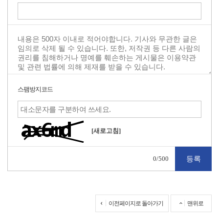
스팸방지코드
[새로고침]
0
/500
이전페이지로 돌아가기
맨위로