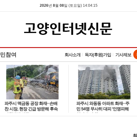
2026
년
8
월
08
일 (토요일) 14:04:16
민참여
회사소개
독자(후원)가입
기사제보
파주시 맥금동 공장 화재··손배
파주시 와동동 아파트 화재··주
찬 시장, 현장 긴급 방문해 후속
민 54명 무사히 대피 '인명피해
지원방안 강구
없이 초진 완료'
최