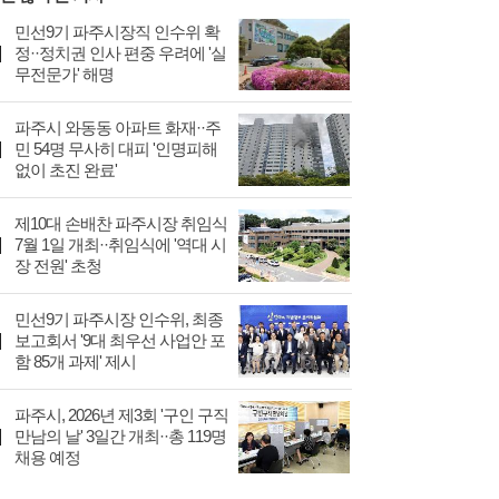
민선9기 파주시장직 인수위 확
정··정치권 인사 편중 우려에 '실
무전문가' 해명
파주시 와동동 아파트 화재··주
민 54명 무사히 대피 '인명피해
없이 초진 완료'
제10대 손배찬 파주시장 취임식
7월 1일 개최··취임식에 '역대 시
장 전원' 초청
민선9기 파주시장 인수위, 최종
보고회서 '9대 최우선 사업안 포
함 85개 과제' 제시
파주시, 2026년 제3회 '구인 구직
만남의 날' 3일간 개최··총 119명
채용 예정