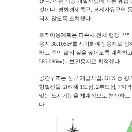
됐다
.
이는 각종 개발사업에 따른 유입
것이다
.
평화경제특구
,
경제자유구역 등
되지 않도록 조치했다
.
토지이용계획은 파주시 전체 행정구역
용지
38.105
㎢
를 시가화예정용지로 정
하고 주민 삶의 질을 높이도록 계획하
585.086
㎢
는 보전용지로 확정했다
.
공간구조는 신규 개발사업
, GTX
등 광
형발전을 고려해
1
도심
, 2
부도심
, 7
지역
맞는 도시기능을 체계적으로 분산하고
다
.