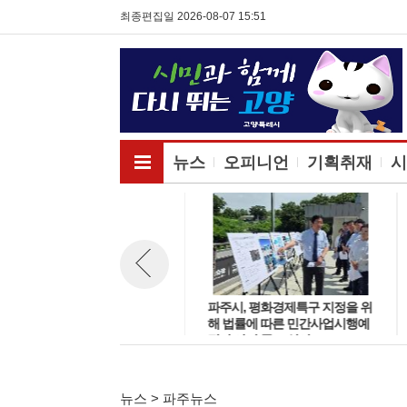
최종편집일 2026-08-07 15:51
전체메뉴보기
뉴스
오피니언
기획취재
시
파주시 '서해선 운정역 연장 사
파주시, 평화경제특구 지정을 위
뉴스 이전보기
업' 착공식 개최··김포공항까지
해 법률에 따른 민간사업시행예
30분대 주파
정자 사전 공모 실시
뉴스 > 파주뉴스