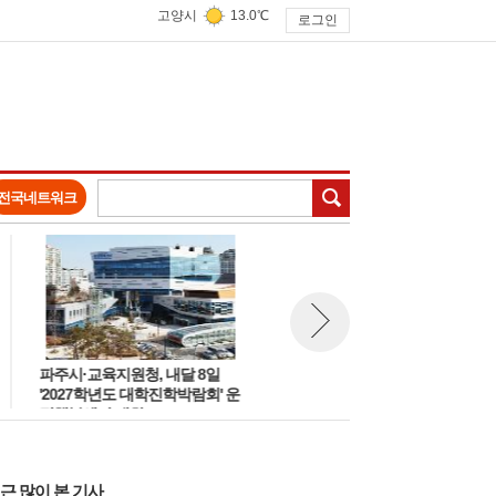
고양시
13.0℃
로그인
검색
전국네트워크
파주시·교육지원청, 내달 8일
제9대 파주시의회 '최유각 의장·
뉴스 다음보기
'2027학년도 대학진학박람회' 운
이진아 부의장' 선출··상임위원
정행복센터 개최
장 3석 모두 민주당
근 많이 본 기사