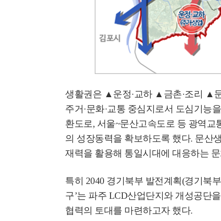
생활권은
▲
운정
·
교하
▲
금촌
·
조리
▲
주거
·
문화
·
교통 중심지로서 도심기능을
환도로
,
서울
~
문산고속도로 등 광역교
의 성장동력을 확보하도록 했다
.
문산생
재력을 활용해 통일시대에 대응하는 
특히
2040
경기북부 발전계획
(
경기북부
구
’
는 파주
LCD
산업단지와 개성공단을
협력의 토대를 마련하고자 했다
.