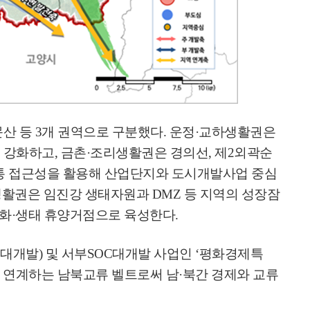
문산 등
3
개 권역으로 구분했다
.
운정
·
교하생활권은
 강화하고
,
금촌
·
조리생활권은 경의선
,
제
2
외곽순
통 접근성을 활용해 산업단지와 도시개발사업 중심
활권은 임진강 생태자원과
DMZ
등 지역의 성장잠
문화
·
생태 휴양거점으로 육성한다
.
대개발
)
및 서부
SOC
대개발 사업인
‘
평화경제특
 연계하는 남북교류 벨트로써 남
·
북간 경제와 교류