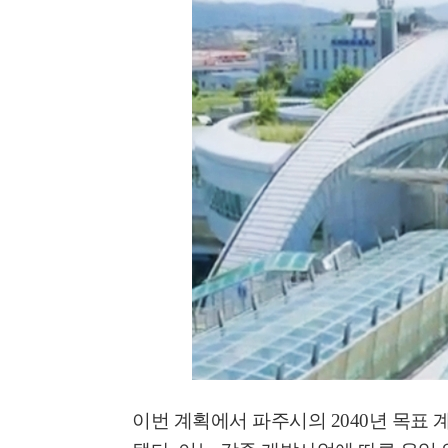
'멈춘 고양, 다시 뛰
시장 취임
민선8기 마무리 한
이임식
'제38회 고양행주문
일대 개최
고양환경에너지시설(
훈련 실시
이번 계획에서 파주시의
2040
년 목표 