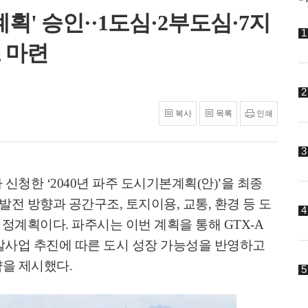
계획' 승인··1도심·2부도심·7지
 마련
복사
목록
인쇄
가 신청한
‘2040
년 파주 도시기본계획
(
안
)’
을 최종
발전 방향과 공간구조
,
토지이용
,
교통
,
환경 등 도
 법정계획이다
.
파주시는 이번 계획을 통해
GTX-A
발사업 추진에 따른 도시 성장 가능성을 반영하고
략을 제시했다
.