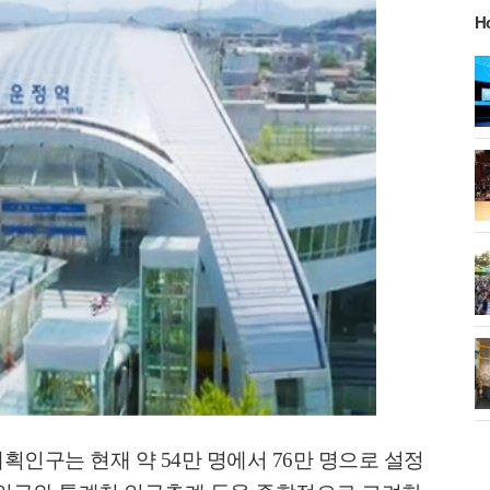
H
게!' 민경선 고양
고양시 폭염특보에 '도로 살수차' 전
면 가동
 이동환 고양시장
물향기수목원 무궁화 절정 '50여 품
종 감상'
화제' 행주산성
민경선 시장, 2026 고양시장배 볼링
대회 시구
소각장) 소방
제30회 고양특례시장기 배드민턴대
회 개최
계획인구는 현재 약
54
만 명에서
76
만 명으로 설정