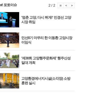
ot! 포토이슈
포토이슈 정지
포토이슈 이전보기
포토이슈 다음보기
2 / 2
'멈춘 고양, 다시 뛰게!' 민경선 고양
고양
시장 취임
면 
민선8기 마무리 한 이동환 고양시장
물향
이임식
종 
'제38회 고양행주문화제' 행주산성
민경
일대 개최
대회
고양환경에너지시설(소각장) 소방
제3
훈련 실시
회 