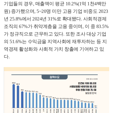
기업들의 경우
,
매출액이 평균
10.2%(1
억
1
천
4
백만
원
)
증가했으며
, 5~20
명 미만 고용 기업 비중도
2023
년
25.8%
에서
2024
년
31%
로 확대됐다
.
사회적경제
조직의
67%
가 취약계층을 고용 중이며
,
이 중
83.5%
가 정규직으로 근무하고 있다
.
또한 조사 대상 기업
의
51.6%
는 수익금을 지역사회에 재투자하는 등 지
역경제 활성화와 사회적 가치 창출에 기여하고 있
다
.