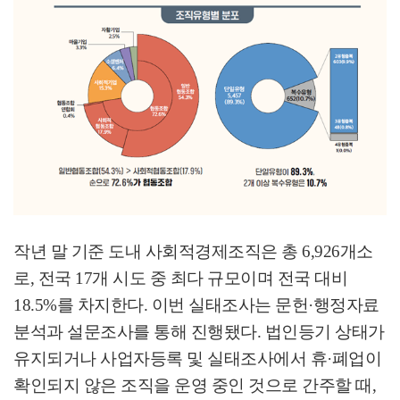
작년 말 기준 도내 사회적경제조직은 총
6,926
개소
로
,
전국
17
개 시도 중 최다 규모이며 전국 대비
18.5%
를 차지한다
.
이번 실태조사는 문헌
·
행정자료
분석과 설문조사를 통해 진행됐다
.
법인등기 상태가
유지되거나 사업자등록 및 실태조사에서 휴
·
폐업이
확인되지 않은 조직을 운영 중인 것으로 간주할 때
,