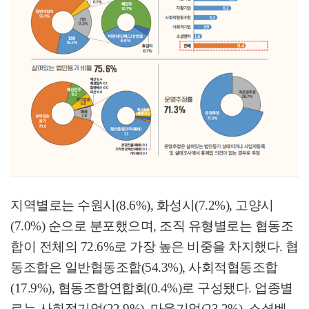
지역별로는 수원시
(8.6%),
화성시
(7.2%),
고양시
(7.0%)
순으로 분포했으며
,
조직 유형별로는 협동조
합이 전체의
72.6%
로 가장 높은 비중을 차지했다
.
협
동조합은 일반협동조합
(54.3%),
사회적협동조합
(17.9%),
협동조합연합회
(0.4%)
로 구성됐다
.
업종별
로는 사회적기업
(22.9%),
마을기업
(23.2%),
소셜벤