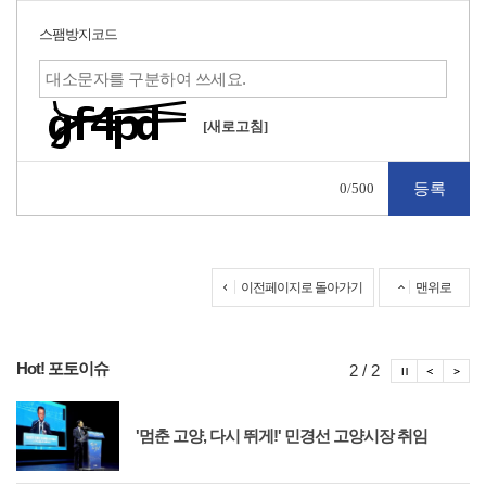
스팸방지코드
[새로고침]
0
/500
이전페이지로 돌아가기
맨위로
Hot! 포토이슈
포토이슈
포토
포
2 / 2
'멈춘 고양, 다시 뛰게!' 민경선 고양시장 취임