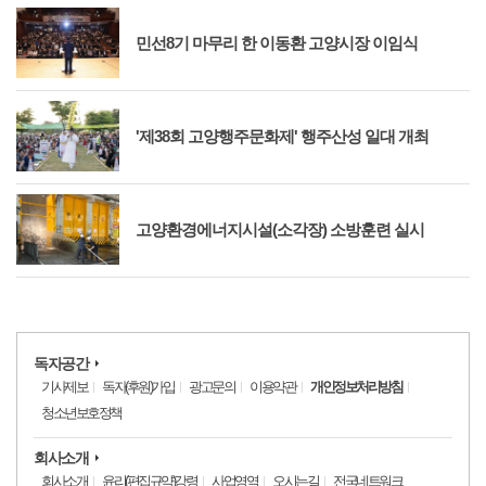
민선8기 마무리 한 이동환 고양시장 이임식
'제38회 고양행주문화제' 행주산성 일대 개최
고양환경에너지시설(소각장) 소방훈련 실시
독자공간
기사제보
독자(후원)가입
광고문의
이용약관
개인정보처리방침
청소년보호정책
회사소개
회사소개
윤리(편집규약)강령
사업영역
오시는길
전국네트워크