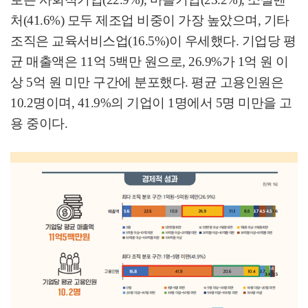
처
(41.6%)
모두 제조업 비중이 가장 높았으며
,
기타
조직은 교육서비스업
(16.5%)
이 우세했다
.
기업당 평
균 매출액은
11
억
5
백만 원으로
, 26.9%
가
1
억 원 이
상
5
억 원 미만 구간에 분포했다
.
평균 고용인원은
10.2
명이며
, 41.9%
의 기업이
1
명에서
5
명 미만을 고
용 중이다
.