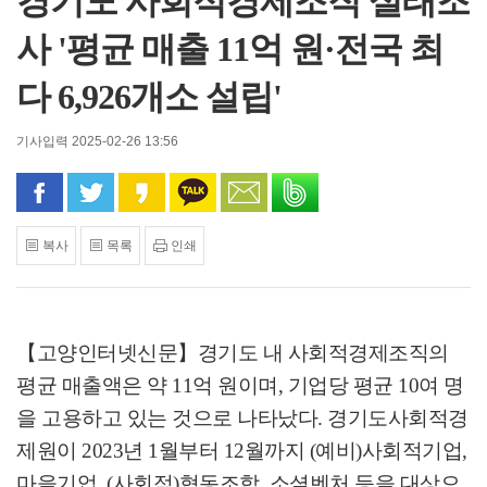
경기도 사회적경제조직 실태조
사 '평균 매출 11억 원·전국 최
다 6,926개소 설립'
기사입력 2025-02-26 13:56
페이스북으로 공유
트위터로 공유
카카오 스토리로 공유
카카오톡으로 공유
문자로 공유
밴드로 공유
복사
목록
인쇄
【고양인터넷신문】
경기도 내 사회적경제조직의
평균 매출액은 약
11
억 원이며
,
기업당 평균
10
여 명
을 고용하고 있는 것으로 나타났다
.
경기도사회적경
제원이
2023
년
1
월부터
12
월까지
(
예비
)
사회적기업
,
마을기업
, (
사회적
)
협동조합
,
소셜벤처 등을 대상으