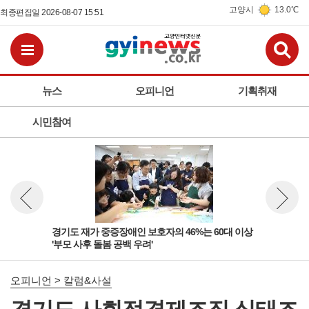
고양시
13.0℃
최종편집일 2026-08-07 15:51
검
전체메뉴보기
뉴스
오피니언
기획취재
시민참여
 '살
경기도 재가 중증장애인 보호자의 46%는 60대 이상
경기
뉴스 이전보기
뉴스 다
'부모 사후 돌봄 공백 우려'
고양
오피니언 > 칼럼&사설