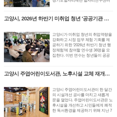
경기도일자리재단 일자리연구센터
는 이같은 내용이 담긴 GJF 고용이
슈리포트 ‘최근 경기도 사업·개인·공
공서비스 취업자 증가율 하락 원인
고양시, 2026년 하반기 미취업 청년 '공공기관 행정체험' 연수생 36명 모집
분석’을 발간했다.
고양시가 미취업 청년의 취업역량을
강화하고 시정 업무 체험 기회를 제
공하기 위한 ‘2026년 하반기 청년 행
정체험’에 참여할 연수생 36명을 모
집한다. 이번 연수는 청년들이 공공
기관 현장 업무를 직접 경험함으로써
시정에 대한 이해를 높이고 향후 본
인의 진로를 탐색하는 데 도움을 주
고양시 주엽어린이도서관, 노후시설 교체 재개관 '다락·아기 독서공간 등 조성'
기 위해 마련됐다.
고양시 주엽어린이도서관이 한 달간
의 시설개선 공사를 마치고 새롭게
문을 열었다. 주엽어린이도서관은 노
후시설을 개선하고 시민들에게 쾌적
한 독서환경을 제공하기 위해 지난 7
월 3일부터 8월 2일까지 휴관하고 공