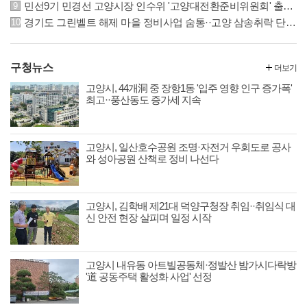
민선9기 민경선 고양시장 인수위 '고양대전환준비위원회' 출범··22일 본격 활동
경기도 그린벨트 해제 마을 정비사업 숨통··고양 삼송취락 단계적 정비 가능해져
구청뉴스
더보기
고양시, 44개洞 중 장항1동 '입주 영향 인구 증가폭'
최고··풍산동도 증가세 지속
고양시, 일산호수공원 조명·자전거 우회도로 공사
와 성아공원 산책로 정비 나선다
고양시, 김학배 제21대 덕양구청장 취임··취임식 대
신 안전 현장 살피며 일정 시작
고양시 내유동 아트빌공동체·정발산 밤가시다락방
'道 공동주택 활성화 사업' 선정