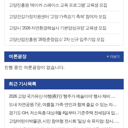
고양진흥원 '메이커 스페이스 교육 프로그램' 교육생 모집
고양건강가정지원센터 '고양 가족걷기 축제' 참여자 모집
고양시 '2026 자연환경해설사 기본양성과정' 교육생 모집
고양산업진흥원 '28청춘창업소' 2차 신규 입주기업 모집
여론광장
더보기
진행 중인 여론광장이 없습니다.
최근 기사목록
2026 고양 국가유산 야행(夜行) '행주가 예술이야' 행사 채비 나선 고양시
도내 자연공원 7곳, 여름철 가족·연인과 함께 즐길 수 있는 자연휴식처 추천
경기도·GH, 저소득층 대상 8월 4일부터 기존주택 전세임대 입주자 상시 모집
고양어린이박물관, 시민 참여형 전시회 '일상 속 뮤지엄: 잠시, 마음' 8월 개최