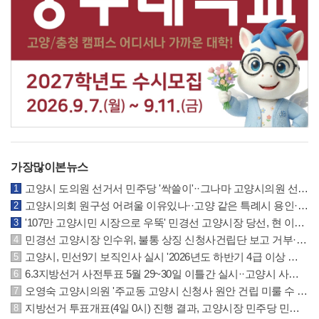
가장많이본뉴스
고양시 도의원 선거서 민주당 '싹쓸이'··그나마 고양시의원 선거는 국민의힘 선방
고양시의회 원구성 어려울 이유있나··고양 같은 특례시 용인·수원시의회 참조하길
'107만 고양시민 시장으로 우뚝' 민경선 고양시장 당선, 현 이동환 시장에 크게 앞서
민경선 고양시장 인수위, 불통 상징 신청사건립단 보고 거부··원안건립 계획 요구
고양시, 민선9기 보직인사 실시 '2026년도 하반기 4급 이상 및 5·6급 인사발령 사항'
6.3지방선거 사전투표 5월 29~30일 이틀간 실시··고양시 사전투표소 위치 안내
오영숙 고양시의원 '주교동 고양시 신청사 원안 건립 미룰 수 없는 과제' 추진 촉구
지방선거 투표개표(4일 0시) 진행 결과, 고양시장 민주당 민경선 후보 62.7% 우위