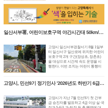
사를 진행했다. 이번 공사를 통해 노
후 엘리베이터를 교체하고 외부 데크
와 화장실을 전면 정비했으며 자료실
과 공용공간의 내부 환경도 개선했
다. 또 어린이와 보호자, 장애인 등 다
양한 이용자가 편리하게 시설을 이용
일산서부署, 어린이보호구역 야간시간대 50km/h 완화 '시간제 속도운영' 시행
할 수 있도록 화장실과 이동 동선을
정비하는 등 안전성과 이용 편의성을
높였다.
고양시 일산서부경찰서기 8월 1일부
터 일산서구 일산로에 위치한 어린이
보호구역 2개 구간(장성초, 장촌초)
을 대상으로 시간제 속도 운영을 시
행한다. 이번 조치는 어린이 통행이
거의 없는 야간시간대에도 주간과 동
일한 제한속도 적용으로 발생하는 운
전자 불편을 개선하고 원활한 교통흐
고양시, 민선9기 정기인사 '2026년도 하반기 6급 팀장 인사발령 사항'
름을 확보하기 위해서 추진되었다.
고양시가 지난 7월 민선9기 첫 간부
급 승진자를 발표하고 4급 이상 실·국
장과 5·6급 과·팀장 등 총 86명에 대