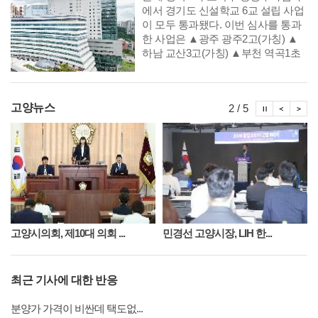
련된 사업이다. 올해는 기존 공연·전
에서 경기도 신설학교 6교 설립 사업
통 중심에서 시각 분야까지 지원 범
이 모두 통과됐다. 이번 심사를 통과
위를 한층 확대했다.
한 사업은 ▲광주 광주2고(가칭) ▲
하남 교산3고(가칭) ▲부천 역곡1초
(가칭), 대장특수(가칭) ▲안산 안산
신길1초(가칭) ▲고양 방송영상밸리
초(가칭) 총 6건이다.
시정뉴스
시정
시
고양뉴스
2 / 5
고양시의회, 제10대 의회 ...
민경선 고양시장, LIH 한...
최근 기사에 대한 반응
분양가 가격이 비싼데 택도없...