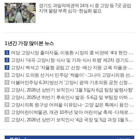
경기도 과밀억제권역 14개 시 중 고양 등 7곳 공업
지역 물량 부족 심각··현실화 필요
1년간 가장 많이본 뉴스
여당 고양시장 출마자들, 이동환 시장의 道 비판에 '4대 현안 실패는 본인 무능 결과'
고양시 '대곡·고양시청·식사 및 가좌·식사 트램' 제2차 경기도 도시철도망에 반영
고양시 백석고 '자율형 공립고' 선정··예산 지원·교육 자율권·지역협력 확대 등 특례
고양시 도의원 선거서 민주당 '싹쓸이'··그나마 고양시의원 선거는 국민의힘 선방
더불어민주당 6.3지방선거 '고양시 광역·기초의원 공천 신청자' 명단 공개
고양시, 2026년 상반기 보직인사 '1월 5일자 6급 팀장 발령사항'
고양시, 2025년 하반기 후속인사 발표··5·6급 및 부팀장 이하 인사발령 사항
고양시의회 원구성 어려울 이유있나··고양 같은 특례시 용인·수원시의회 참조하길
고양어린이박물관, 개관 10주년 맞아 어린이날 축제··다채로운 체험·공연·마켓 운영
고양시, 2026년 상반기 보직인사 '4급 국장 및 5급 과장 1월 5일자 발령사항'