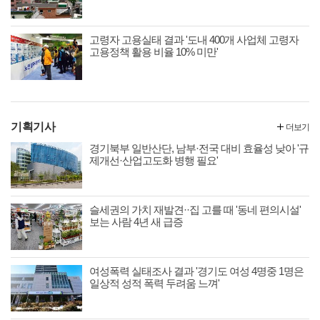
고령자 고용실태 결과 '도내 400개 사업체 고령자
고용정책 활용 비율 10% 미만'
기획기사
더보기
경기북부 일반산단, 남부·전국 대비 효율성 낮아 '규
제개선·산업고도화 병행 필요'
슬세권의 가치 재발견··집 고를 때 '동네 편의시설'
보는 사람 4년 새 급증
여성폭력 실태조사 결과 '경기도 여성 4명중 1명은
일상적 성적 폭력 두려움 느껴'