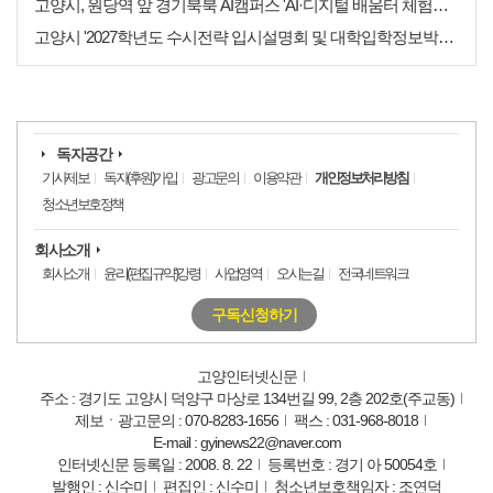
고양시, 원당역 앞 경기북북 AI캠퍼스 'AI·디지털 배움터 체험존' 12월까지 운영
고양시 '2027학년도 수시전략 입시설명회 및 대학입학정보박람회' 8일 개최
독자공간
기사제보
독자(후원)가입
광고문의
이용약관
개인정보처리방침
청소년보호정책
회사소개
회사소개
윤리(편집규약)강령
사업영역
오시는길
전국네트워크
구독신청하기
고양인터넷신문
주소 : 경기도 고양시 덕양구 마상로 134번길 99, 2층 202호(주교동)
제보ㆍ광고문의 : 070-8283-1656
팩스 : 031-968-8018
E-mail : gyinews22@naver.com
인터넷신문 등록일 : 2008. 8. 22
등록번호 : 경기 아 50054호
발행인 : 신수미
편집인 : 신수미
청소년보호책임자 : 조연덕