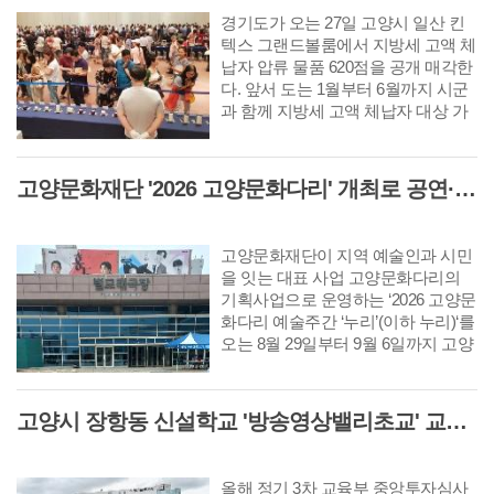
경기도가 오는 27일 고양시 일산 킨
텍스 그랜드볼룸에서 지방세 고액 체
납자 압류 물품 620점을 공개 매각한
다. 앞서 도는 1월부터 6월까지 시군
과 함께 지방세 고액 체납자 대상 가
택수색을 진행하고 이번 공개 매각
대상 물품을 압류했다. 매각 대상은
명품 시계 28점, 명품 가방 171점, 순
고양문화재단 '2026 고양문화다리' 개최로 공연·시각 등 다채로운 무대 선보여
금 팔찌 등 귀금속 265점과 미술품,
골프채, 양주 등 총 620점이다. 주요
물품으로는 최저 입찰가 1,350만원의
고양문화재단이 지역 예술인과 시민
위블로 시계와 650만 원의 롤렉스 시
을 잇는 대표 사업 고양문화다리의
계, 450만원의 샤넬 가방, 912만원의
기획사업으로 운영하는 ‘2026 고양문
순금 팔찌 등이 있다.
화다리 예술주간 ‘누리’(이하 누리)‘를
오는 8월 29일부터 9월 6일까지 고양
아람누리 일원(새라새극장, 갤러리누
리)에서 개최한다. 예술주간 ‘누리’는
지난해 처음 선보인 고양문화다리의
고양시 장항동 신설학교 '방송영상밸리초교' 교육부 심사 통과··2030년 개교
기획사업으로 시민이 예술을 일상에
서 가까이 접하고 예술인과 직접 교
류할 수 있는 접점을 넓히기 위해 마
올해 정기 3차 교육부 중앙투자심사