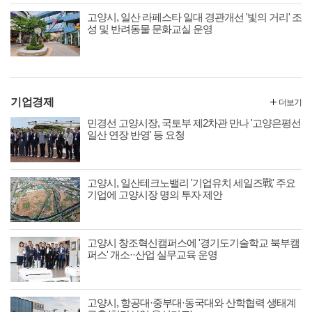
고양시, 일산 라페스타 일대 경관개선 '빛의 거리' 조
성 및 반려동물 문화교실 운영
기업경제
더보기
민경선 고양시장, 국토부 제2차관 만나 '고양은평선
일산 연장 반영' 등 요청
고양시, 일산테크노밸리 '기업유치 세일즈戰' 주요
기업에 고양시장 명의 투자 제안
고양시 창조혁신캠퍼스에 '경기도기술학교 북부캠
퍼스' 개소··산업 실무교육 운영
고양시, 항공대·중부대·동국대와 산학협력 생태계