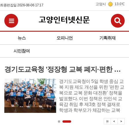
고양시
13.0℃
최종편집일 2026-08-06 17:17
검
전체메뉴보기
뉴스
오피니언
기획취재
시민참여
경기도교육청 '정장형 교복 폐지·편한 교복 전환, 교복 자율화 공론화' 추진
경기도교육청이 5일 학생 중심 교
복 지원 제도 개선을 위한 ‘편한 교
복으로 교복 문화 대전환’ 정책을
발표했다. 이번 정책은 안민석 교
육감 취임 후 제3호 정책 결재로
학생과 학부모가 체감하는 교복
제도 개선에 본격 시동을 걸었다.
탑뉴스 
탑뉴
탑
정책 주요 내용은 ▲편한 교복으
로 전환 ▲교복 자율화 공론화 ▲