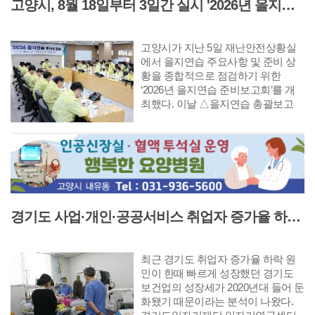
고양시, 8월 18일부터 3일간 실시 '2026년 을지연습' 앞두고 준비보고회 개최
로 한 오스카 와일드의 동명 희곡을
원작으로 한다. 극작가 고선웅이 파
격적으로 대본을 재구성하고 김시화
고양시가 지난 5일 재난안전상황실
연출이 감각적인 움직임과 무대 언어
에서 을지연습 주요사항 및 준비 상
를 더해 완성한 탐미적 창극이다.
황을 종합적으로 점검하기 위한
‘2026년 을지연습 준비보고회’를 개
최했다. 이날 △을지연습 총괄보고
△각 부서 충무계획 분야별 주요보고
△지난해 문제점 및 조치결과 보고
순으로 진행됐다.
경기도 사업·개인·공공서비스 취업자 증가율 하락 '보건업 성장 둔화가 주원인'
최근 경기도 취업자 증가율 하락 원
인이 한때 빠르게 성장했던 경기도
보건업의 성장세가 2020년대 들어 둔
화됐기 때문이라는 분석이 나왔다.