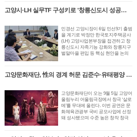
교복 품질 확보 ▲학부모 교복비
고양시·LH 실무TF 구성키로 '창릉신도시 성공적 조성 및 자족기능 강화 협력'
부담 완화 ▲학교 업무 경감 등이
다. 특히 학생·학부모·학교 현장 요
구를 반영해 교복 제도를 획기적
민경선 고양시장이 6일 민선9기 출범
으로 개선하는 데 초점을 맞췄다.
을 계기로 박정만 한국토지주택공사
(LH) 고양사업본부장을 접견하고 창
릉신도시 자족기능 강화와 창릉지구
벌말마을 편입 등 핵심 현안을 논의
했다. 이날 접견은 박정만 LH 고양사
업본부장의 방문 인사를 겸해 마련됐
으며 양 기관은 핵심 사업의 신속한
고양문화재단, 性의 경계 허문 김준수·유태평양 주연 남성 창극 '살로메' 공연
추진을 위해 실무TF를 구성하고 정
례회의를 운영하는 등 긴밀한 협력체
계를 구축하기로 뜻을 모았다.
고양문화재단이 오는 9월 5일 고양어
울림누리 어울림극장에서 창극 ‘살로
메’를 무대에 올린다. 이번 공연은 문
화체육관광부 국비 공모사업에 선정
돼 성사됐으며 수준 높은 창작 창극
을 지역 관객에게 선보이는 자리다.
살로메는 남성을 유혹해 파멸로 이끄
는 세기의 요부(妖婦) '살로메'를 소재