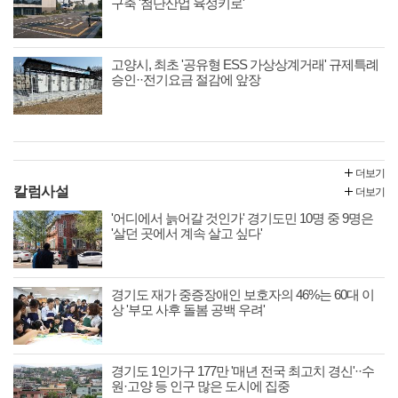
구축 '첨단산업 육성키로'
고양시, 최초 '공유형 ESS 가상상계거래' 규제특례
승인··전기요금 절감에 앞장
더보기
칼럼사설
더보기
'어디에서 늙어갈 것인가' 경기도민 10명 중 9명은
'살던 곳에서 계속 살고 싶다'
경기도 재가 중증장애인 보호자의 46%는 60대 이
상 '부모 사후 돌봄 공백 우려'
경기도 1인가구 177만 '매년 전국 최고치 경신'··수
원·고양 등 인구 많은 도시에 집중