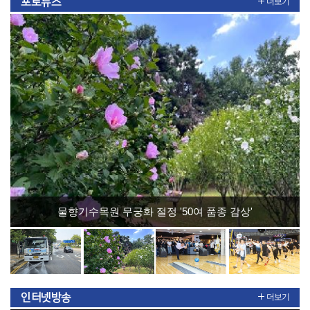
포토뉴스
더보기
물향기수목원 무궁화 절정 '50여 품종 감상'
인터넷방송
더보기