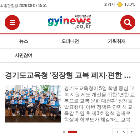
고양시
13.0℃
최종편집일 2026-08-07 15:51
검
전체메뉴보기
뉴스
오피니언
기획취재
시민참여
경기도교육청 '정장형 교복 폐지·편한 교복 전환, 교복 자율화 공론화' 추진
경기도교육청이 5일 학생 중심 교
복 지원 제도 개선을 위한 ‘편한 교
복으로 교복 문화 대전환’ 정책을
발표했다. 이번 정책은 안민석 교
육감 취임 후 제3호 정책 결재로
학생과 학부모가 체감하는 교복
제도 개선에 본격 시동을 걸었다.
탑뉴스 
탑뉴
탑
정책 주요 내용은 ▲편한 교복으
로 전환 ▲교복 자율화 공론화 ▲