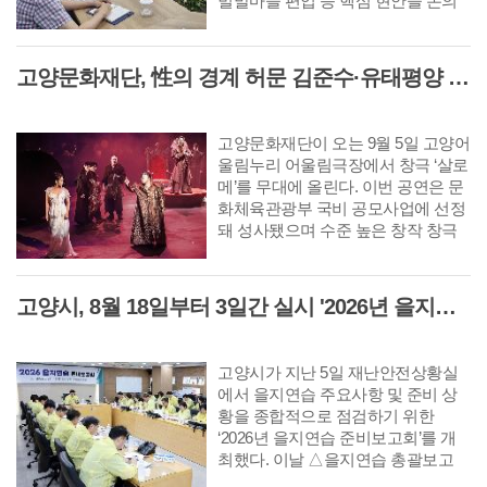
벌말마을 편입 등 핵심 현안을 논의
했다. 이날 접견은 박정만 LH 고양사
업본부장의 방문 인사를 겸해 마련됐
으며 양 기관은 핵심 사업의 신속한
고양문화재단, 性의 경계 허문 김준수·유태평양 주연 남성 창극 '살로메' 공연
추진을 위해 실무TF를 구성하고 정
례회의를 운영하는 등 긴밀한 협력체
계를 구축하기로 뜻을 모았다.
고양문화재단이 오는 9월 5일 고양어
울림누리 어울림극장에서 창극 ‘살로
메’를 무대에 올린다. 이번 공연은 문
화체육관광부 국비 공모사업에 선정
돼 성사됐으며 수준 높은 창작 창극
을 지역 관객에게 선보이는 자리다.
살로메는 남성을 유혹해 파멸로 이끄
는 세기의 요부(妖婦) '살로메'를 소재
고양시, 8월 18일부터 3일간 실시 '2026년 을지연습' 앞두고 준비보고회 개최
로 한 오스카 와일드의 동명 희곡을
원작으로 한다. 극작가 고선웅이 파
격적으로 대본을 재구성하고 김시화
고양시가 지난 5일 재난안전상황실
연출이 감각적인 움직임과 무대 언어
에서 을지연습 주요사항 및 준비 상
를 더해 완성한 탐미적 창극이다.
황을 종합적으로 점검하기 위한
‘2026년 을지연습 준비보고회’를 개
최했다. 이날 △을지연습 총괄보고
△각 부서 충무계획 분야별 주요보고