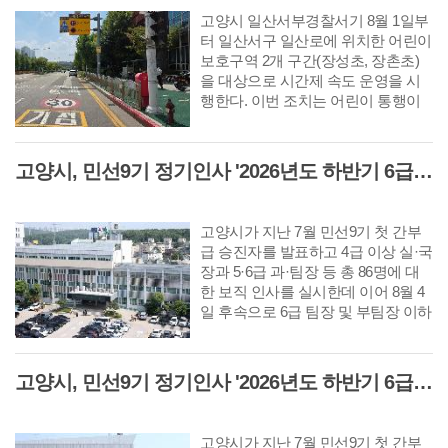
높였다.
고양시 일산서부경찰서기 8월 1일부
터 일산서구 일산로에 위치한 어린이
보호구역 2개 구간(장성초, 장촌초)
을 대상으로 시간제 속도 운영을 시
행한다. 이번 조치는 어린이 통행이
거의 없는 야간시간대에도 주간과 동
일한 제한속도 적용으로 발생하는 운
전자 불편을 개선하고 원활한 교통흐
고양시, 민선9기 정기인사 '2026년도 하반기 6급 팀장 인사발령 사항'
름을 확보하기 위해서 추진되었다.
고양시가 지난 7월 민선9기 첫 간부
급 승진자를 발표하고 4급 이상 실·국
장과 5·6급 과·팀장 등 총 86명에 대
한 보직 인사를 실시한데 이어 8월 4
일 후속으로 6급 팀장 및 부팀장 이하
공무원에 대한 인사를 단행했다. 다
음은 8월 10일자 6급 팀장 인사발령
사항이다.
고양시, 민선9기 정기인사 '2026년도 하반기 6급 부팀장 이하 인사발령 사항'
고양시가 지난 7월 민선9기 첫 간부