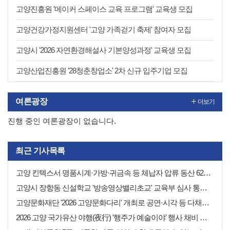
고양진흥원 '메이커 스페이스 교육 프로그램' 교육생 모집
고양건강가정지원센터 '고양 가족걷기 축제' 참여자 모집
고양시 '2026 자연환경해설사 기본양성과정' 교육생 모집
고양산업진흥원 '28청춘창업소' 2차 신규 입주기업 모집
여론광장
더보기
진행 중인 여론광장이 없습니다.
최근 기사목록
고양 킨텍스서 명품시계·가방·귀금속 등 체납자 압류 동산 620점 공개 경매
고양시 장항동 신설학교 '방송영상밸리초교' 교육부 심사 통과··2030년 개교
고양문화재단 '2026 고양문화다리' 개최로 공연·시각 등 다채로운 무대 선보여
2026 고양 국가유산 야행(夜行) '행주가 예술이야' 행사 채비 나선 고양시