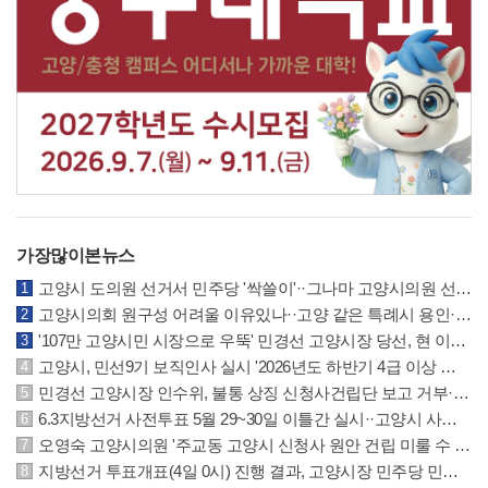
가장많이본뉴스
고양시 도의원 선거서 민주당 '싹쓸이'··그나마 고양시의원 선거는 국민의힘 선방
고양시의회 원구성 어려울 이유있나··고양 같은 특례시 용인·수원시의회 참조하길
'107만 고양시민 시장으로 우뚝' 민경선 고양시장 당선, 현 이동환 시장에 크게 앞서
고양시, 민선9기 보직인사 실시 '2026년도 하반기 4급 이상 및 5·6급 인사발령 사항'
민경선 고양시장 인수위, 불통 상징 신청사건립단 보고 거부··원안건립 계획 요구
6.3지방선거 사전투표 5월 29~30일 이틀간 실시··고양시 사전투표소 위치 안내
오영숙 고양시의원 '주교동 고양시 신청사 원안 건립 미룰 수 없는 과제' 추진 촉구
지방선거 투표개표(4일 0시) 진행 결과, 고양시장 민주당 민경선 후보 62.7% 우위