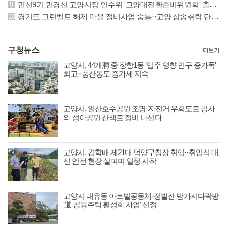
민선9기 민경선 고양시장 인수위 '고양대전환준비위원회' 출범··22일 본격 활동
경기도 그린벨트 해제 마을 정비사업 숨통··고양 삼송취락 단계적 정비 가능해져
구청뉴스
더보기
고양시, 44개洞 중 장항1동 '입주 영향 인구 증가폭'
최고··풍산동도 증가세 지속
고양시, 일산호수공원 조명·자전거 우회도로 공사
와 성아공원 산책로 정비 나선다
고양시, 김학배 제21대 덕양구청장 취임··취임식 대
신 안전 현장 살피며 일정 시작
고양시 내유동 아트빌공동체·정발산 밤가시다락방
'道 공동주택 활성화 사업' 선정