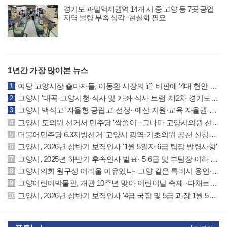
경기도 과밀억제권역 14개 시 중 고양 등 7곳 공업
지역 물량 부족 심각··현실화 필요
1년간 가장 많이본 뉴스
여당 고양시장 출마자들, 이동환 시장의 道 비판에 '4대 현안 실패는 본인 무능 결과'
고양시 '대곡·고양시청·식사 및 가좌·식사 트램' 제2차 경기도 도시철도망에 반영
고양시 백석고 '자율형 공립고' 선정··예산 지원·교육 자율권·지역협력 확대 등 특례
고양시 도의원 선거서 민주당 '싹쓸이'··그나마 고양시의원 선거는 국민의힘 선방
더불어민주당 6.3지방선거 '고양시 광역·기초의원 공천 신청자' 명단 공개
고양시, 2026년 상반기 보직인사 '1월 5일자 6급 팀장 발령사항'
고양시, 2025년 하반기 후속인사 발표··5·6급 및 부팀장 이하 인사발령 사항
고양시의회 원구성 어려울 이유있나··고양 같은 특례시 용인·수원시의회 참조하길
고양어린이박물관, 개관 10주년 맞아 어린이날 축제··다채로운 체험·공연·마켓 운영
고양시, 2026년 상반기 보직인사 '4급 국장 및 5급 과장 1월 5일자 발령사항'