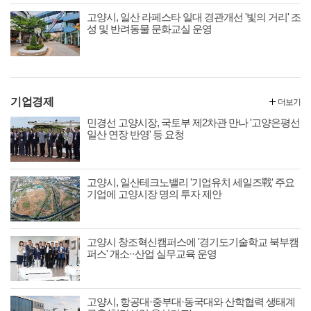
고양시, 일산 라페스타 일대 경관개선 '빛의 거리' 조
성 및 반려동물 문화교실 운영
기업경제
더보기
민경선 고양시장, 국토부 제2차관 만나 '고양은평선
일산 연장 반영' 등 요청
고양시, 일산테크노밸리 '기업유치 세일즈戰' 주요
기업에 고양시장 명의 투자 제안
고양시 창조혁신캠퍼스에 '경기도기술학교 북부캠
퍼스' 개소··산업 실무교육 운영
고양시, 항공대·중부대·동국대와 산학협력 생태계