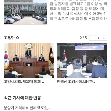
급 승진자를 발표하고 4급 이상 실·국
장과 5·6급 과·팀장 등 총 86명에 대
한 보직 인사를 실시한데 이어 8월 4
일 후속으로 6급 팀장 및 부팀장 이하
공무원에 대한 인사를 단행했다. 다
음은 8월 10일자 6급 부팀장 이하 인
사발령 사항이다.
시정뉴스
시정
시
고양뉴스
2 / 5
고양시의회, 제10대 의회 ...
민경선 고양시장, LIH 한...
최근 기사에 대한 반응
분양가 가격이 비싼데 택도없...