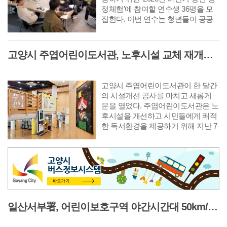
정체험’에 참여할 연수생 36명을 모
집한다. 이번 연수는 청년들이 공공
기관 현장 업무를 직접 경험함으로써
시정에 대한 이해를 높이고 향후 본
인의 진로를 탐색하는 데 도움을 주
고양시 주엽어린이도서관, 노후시설 교체 재개관 '다락·아기 독서공간 등 조성'
기 위해 마련됐다.
고양시 주엽어린이도서관이 한 달간
의 시설개선 공사를 마치고 새롭게
문을 열었다. 주엽어린이도서관은 노
후시설을 개선하고 시민들에게 쾌적
한 독서환경을 제공하기 위해 지난 7
월 3일부터 8월 2일까지 휴관하고 공
사를 진행했다. 이번 공사를 통해 노
후 엘리베이터를 교체하고 외부 데크
와 화장실을 전면 정비했으며 자료실
과 공용공간의 내부 환경도 개선했
다. 또 어린이와 보호자, 장애인 등 다
양한 이용자가 편리하게 시설을 이용
일산서부署, 어린이보호구역 야간시간대 50km/h 완화 '시간제 속도운영' 시행
할 수 있도록 화장실과 이동 동선을
정비하는 등 안전성과 이용 편의성을