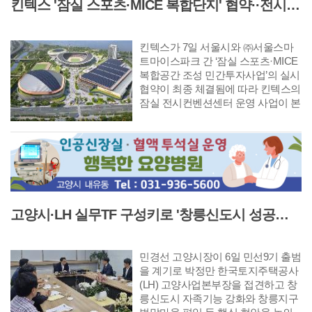
킨텍스 '잠실 스포츠·MICE 복합단지' 협약··전시컨벤션센터 운영 본격 가동
마련됐다.
킨텍스가 7일 서울시와 ㈜서울스마
트마이스파크 간 ‘잠실 스포츠·MICE
복합공간 조성 민간투자사업’의 실시
협약이 최종 체결됨에 따라 킨텍스의
잠실 전시컨벤션센터 운영 사업이 본
격적인 실행 단계에 진입했다. 이번
실시협약은 2021년 12월 한화그룹 주
간 컨소시엄이 우선협상대상자로 선
정된 이후 5년여간 진행된 160여 차
례 협상의 결실이다.
고양시·LH 실무TF 구성키로 '창릉신도시 성공적 조성 및 자족기능 강화 협력'
민경선 고양시장이 6일 민선9기 출범
을 계기로 박정만 한국토지주택공사
(LH) 고양사업본부장을 접견하고 창
릉신도시 자족기능 강화와 창릉지구