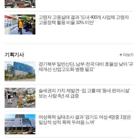
고령자 고용실태 결과 '도내 400개 사업체 고령자
고용정책 활용 비율 10% 미만'
기획기사
더보기
경기북부 일반산단, 남부·전국 대비 효율성 낮아 '규
제개선·산업고도화 병행 필요'
슬세권의 가치 재발견··집 고를 때 '동네 편의시설'
보는 사람 4년 새 급증
여성폭력 실태조사 결과 '경기도 여성 4명중 1명은
일상적 성적 폭력 두려움 느껴'