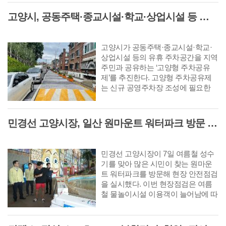
교복 품질 확보 ▲학부모 교복비
고양시, 공동주택·종교시설·학교·상업시설 등 활용 '고양형 주차공유제' 추진
부담 완화 ▲학교 업무 경감 등이
다. 특히 학생·학부모·학교 현장 요
구를 반영해 교복 제도를 획기적
고양시가 공동주택·종교시설·학교·
으로 개선하는 데 초점을 맞췄다.
상업시설 등의 유휴 주차공간을 지역
주민과 공유하는 ‘고양형 주차공유
제’를 추진한다. 고양형 주차공유제
는 신규 공영주차장 조성에 필요한
부지확보와 예산 부담을 줄이는 대신
기존 시설의 이용률이 낮은 시간대에
주차공간을 개방해 지역 주차난을 완
민경선 고양시장, 일산 원마운트 워터파크 방문 '안전사고 방지 대책 점검'
화하는 사업이다.
민경선 고양시장이 7일 여름철 성수
기를 맞아 많은 시민이 찾는 원마운
트 워터파크를 방문해 현장 안전점검
을 실시했다. 이번 현장점검은 여름
철 물놀이시설 이용객이 늘어남에 따
라 물놀이 안전사고를 예방하고 시설
운영과 이용객 안전관리 등 현장의
전반적인 실태를 직접 확인하기 위해