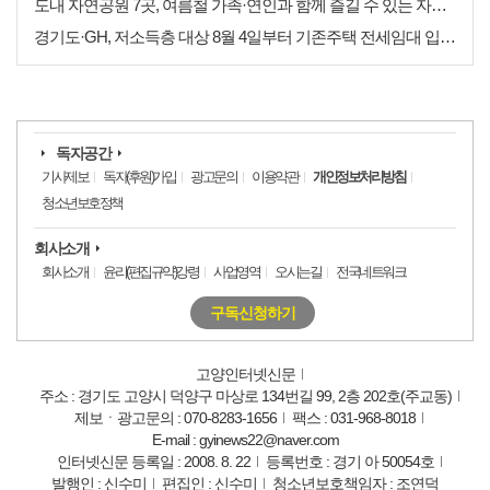
도내 자연공원 7곳, 여름철 가족·연인과 함께 즐길 수 있는 자연휴식처 추천
경기도·GH, 저소득층 대상 8월 4일부터 기존주택 전세임대 입주자 상시 모집
독자공간
기사제보
독자(후원)가입
광고문의
이용약관
개인정보처리방침
청소년보호정책
회사소개
회사소개
윤리(편집규약)강령
사업영역
오시는길
전국네트워크
구독신청하기
고양인터넷신문
주소 : 경기도 고양시 덕양구 마상로 134번길 99, 2층 202호(주교동)
제보ㆍ광고문의 : 070-8283-1656
팩스 : 031-968-8018
E-mail : gyinews22@naver.com
인터넷신문 등록일 : 2008. 8. 22
등록번호 : 경기 아 50054호
발행인 : 신수미
편집인 : 신수미
청소년보호책임자 : 조연덕