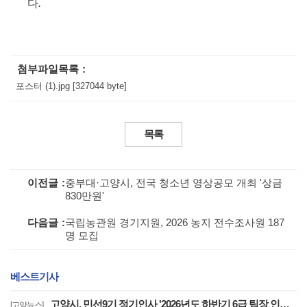
다
.
첨부파일목록
포스터 (1).jpg [327044 byte]
목록
이전글
중부대·고양시, 전국 청소년 영상공모 개최 '상금
830만원'
다음글
국립농관원 경기지원, 2026 농지 전수조사원 187
명 모집
베스트기사
고양시, 민선9기 정기인사 '2026년도 하반기 6급 팀장 인사발령 사항'
[고양뉴스]