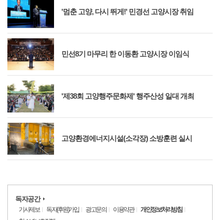
'멈춘 고양, 다시 뛰게!' 민경선 고양시장 취임
민선8기 마무리 한 이동환 고양시장 이임식
'제38회 고양행주문화제' 행주산성 일대 개최
고양환경에너지시설(소각장) 소방훈련 실시
독자공간
기사제보
독자(후원)가입
광고문의
이용약관
개인정보처리방침