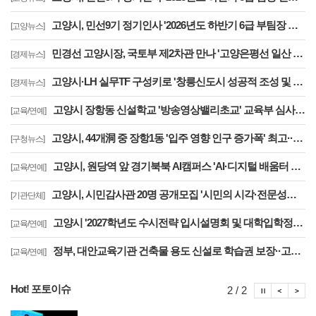
고양시, 민선9기 정기인사 '2026년도 하반기 6급 부팀장 이하 인사발령 사항'
[고양뉴스]
민경선 고양시장, 국토부 제2차관 만나 '고양은평선 일산 연장 반영' 등 요청
[경제뉴스]
고양시·LH 실무TF 구성키로 '창릉신도시 성공적 조성 및 자족기능 강화 협력'
[경제뉴스]
고양시 장항동 신설학교 '방송영상밸리초교' 교육부 심사 통과··2030년 개교
[교육/연예]
고양시, 44개洞 중 장항1동 '입주 영향 인구 증가폭' 최고··풍산동도 증가세 지속
[구청뉴스]
고양시, 원당역 앞 경기북북 AI캠퍼스 'AI·디지털 배움터 체험존' 12월까지 운영
[교육/연예]
고양시, 시민감사관 20명 공개모집 '시민의 시각·전문성으로 감사행정 제고'
[기관단체]
고양시 '2027학년도 수시전략 입시설명회 및 대학입학정보박람회' 8일 개최
[교육/연예]
정부, 대안교육기관 건축물 용도 신설로 학습권 보장··고양자유학교 문제 해소
[교육/연예]
Hot! 포토이슈
포토이슈
포토
포
2 / 2