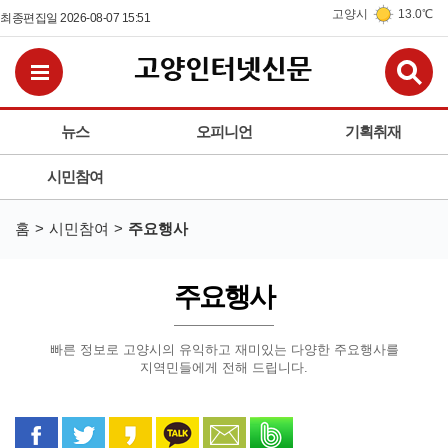
고양시
13.0℃
최종편집일 2026-08-07 15:51
검
전체메뉴보기
뉴스
오피니언
기획취재
시민참여
홈
시민참여
주요행사
주요행사
빠른 정보로 고양시의 유익하고 재미있는 다양한 주요행사를
지역민들에게 전해 드립니다.
페이스북으로 공유
트위터로 공유
카카오 스토리로 공유
카카오톡으로 공유
문자로 공유
밴드로 공유