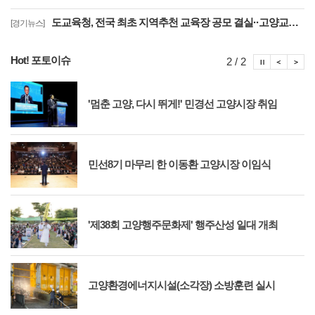
도교육청, 전국 최초 지역추천 교육장 공모 결실··고양교육청 강현주 교육장 선발
[경기뉴스]
Hot! 포토이슈
포토이슈
포토
포
2 / 2
'멈춘 고양, 다시 뛰게!' 민경선 고양시장 취임
민선8기 마무리 한 이동환 고양시장 이임식
'제38회 고양행주문화제' 행주산성 일대 개최
고양환경에너지시설(소각장) 소방훈련 실시