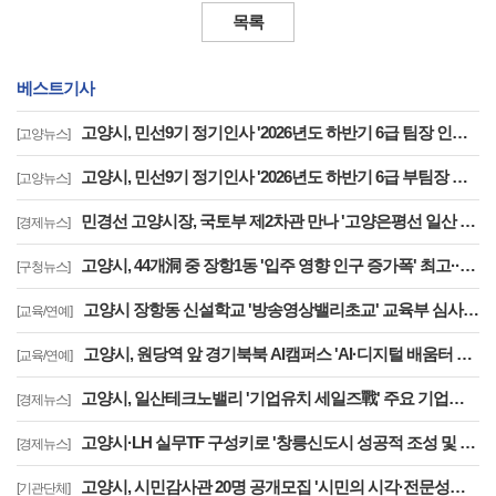
목록
베스트기사
고양시, 민선9기 정기인사 '2026년도 하반기 6급 팀장 인사발령 사항'
[고양뉴스]
고양시, 민선9기 정기인사 '2026년도 하반기 6급 부팀장 이하 인사발령 사항'
[고양뉴스]
민경선 고양시장, 국토부 제2차관 만나 '고양은평선 일산 연장 반영' 등 요청
[경제뉴스]
고양시, 44개洞 중 장항1동 '입주 영향 인구 증가폭' 최고··풍산동도 증가세 지속
[구청뉴스]
고양시 장항동 신설학교 '방송영상밸리초교' 교육부 심사 통과··2030년 개교
[교육/연예]
고양시, 원당역 앞 경기북북 AI캠퍼스 'AI·디지털 배움터 체험존' 12월까지 운영
[교육/연예]
고양시, 일산테크노밸리 '기업유치 세일즈戰' 주요 기업에 고양시장 명의 투자 제안
[경제뉴스]
고양시·LH 실무TF 구성키로 '창릉신도시 성공적 조성 및 자족기능 강화 협력'
[경제뉴스]
고양시, 시민감사관 20명 공개모집 '시민의 시각·전문성으로 감사행정 제고'
[기관단체]