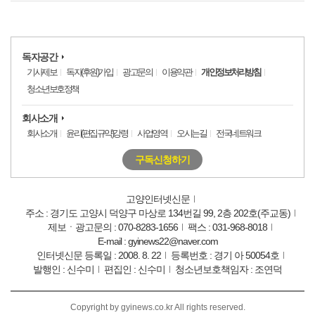
독자공간
기사제보
독자(후원)가입
광고문의
이용약관
개인정보처리방침
청소년보호정책
회사소개
회사소개
윤리(편집규약)강령
사업영역
오시는길
전국네트워크
구독신청하기
고양인터넷신문
주소 : 경기도 고양시 덕양구 마상로 134번길 99, 2층 202호(주교동)
제보ㆍ광고문의 : 070-8283-1656
팩스 : 031-968-8018
E-mail : gyinews22@naver.com
인터넷신문 등록일 : 2008. 8. 22
등록번호 : 경기 아 50054호
발행인 : 신수미
편집인 : 신수미
청소년보호책임자 : 조연덕
Copyright by gyinews.co.kr All rights reserved.