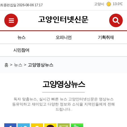
고양시
13.0℃
최종편집일 2026-08-06 17:17
검
전체메뉴보기
뉴스
오피니언
기획취재
시민참여
홈
뉴스
고양영상뉴스
고양영상뉴스
독자 맞춤뉴스, 실시간 빠른 뉴스 고양인터넷신문은 영상뉴스
등
유익하고 재미있고 다양한 정보와 소식을 지역민들에게 전해
드립니다.
페이스북으로 공유
트위터로 공유
카카오 스토리로 공유
카카오톡으로 공유
문자로 공유
밴드로 공유