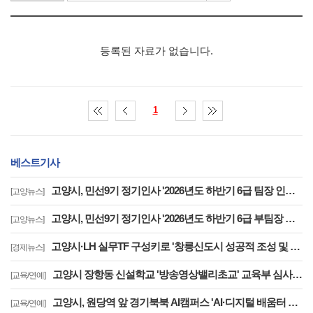
등록된 자료가 없습니다.
1
베스트기사
고양시, 민선9기 정기인사 '2026년도 하반기 6급 팀장 인사발령 사항'
[고양뉴스]
고양시, 민선9기 정기인사 '2026년도 하반기 6급 부팀장 이하 인사발령 사항'
[고양뉴스]
고양시·LH 실무TF 구성키로 '창릉신도시 성공적 조성 및 자족기능 강화 협력'
[경제뉴스]
고양시 장항동 신설학교 '방송영상밸리초교' 교육부 심사 통과··2030년 개교
[교육/연예]
고양시, 원당역 앞 경기북북 AI캠퍼스 'AI·디지털 배움터 체험존' 12월까지 운영
[교육/연예]