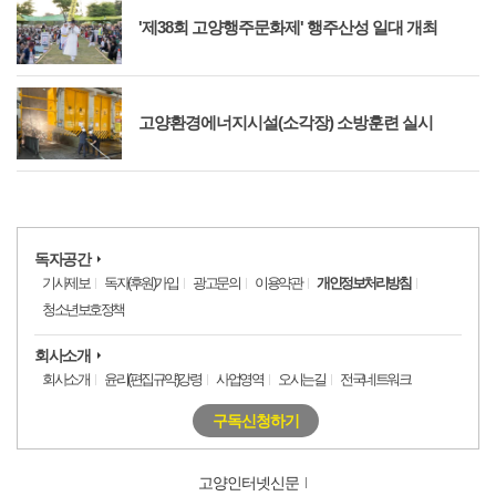
'제38회 고양행주문화제' 행주산성 일대 개최
고양환경에너지시설(소각장) 소방훈련 실시
독자공간
기사제보
독자(후원)가입
광고문의
이용약관
개인정보처리방침
청소년보호정책
회사소개
회사소개
윤리(편집규약)강령
사업영역
오시는길
전국네트워크
구독신청하기
고양인터넷신문