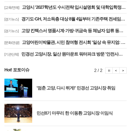
고양시 '2027학년도 수시전략 입시설명회 및 대학입학정보박람회' 8일 개최
[교육/연예]
경기도·GH, 저소득층 대상 8월 4일부터 기존주택 전세임대 입주자 상시 모집
[경기뉴스]
고양 킨텍스서 명품시계·가방·귀금속 등 체납자 압류 동산 620점 공개 경매
[경기뉴스]
고양어린이박물관, 시민 참여형 전시회 '일상 속 뮤지엄: 잠시, 마음' 8월 개최
[문화/관광]
민경선 고양시장, 일산 원마운트 워터파크 방문 '안전사고 방지 대책 점검'
[기관단체]
Hot! 포토이슈
포토이슈
포토
포
2 / 2
'멈춘 고양, 다시 뛰게!' 민경선 고양시장 취임
민선8기 마무리 한 이동환 고양시장 이임식