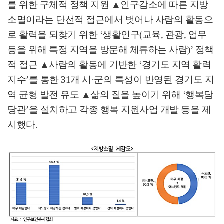
를 위한 구체적 정책 지원
▲
인구감소에 따른 지방
소멸이라는 단선적 접근에서 벗어나 사람의 활동으
로 활력을 되찾기 위한
‘
생활인구
(
교육
,
관광
,
업무
등을 위해 특정 지역을 방문해 체류하는 사람
)’
정책
적 접근
▲
사람의 활동에 기반한
‘
경기도 지역 활력
지수
’
를 통한
31
개 시
·
군의 특성이 반영된 경기도 지
역 균형 발전 유도
▲
삶의 질을 높이기 위해
‘
행복담
당관
’
을 설치하고 각종 행복 지원사업 개발 등을 제
시했다
.