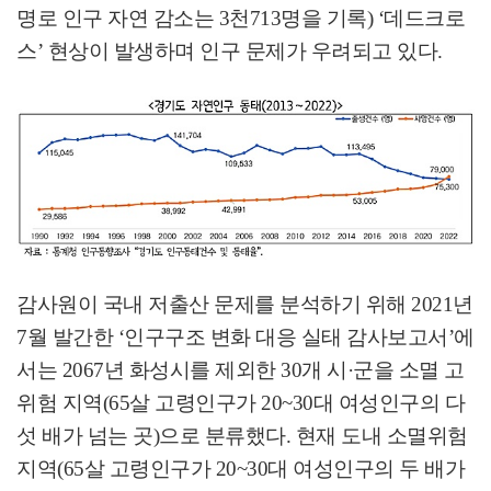
명로 인구 자연 감소는
3
천
713
명을 기록
) ‘
데드크로
스
’
현상이 발생하며 인구 문제가 우려되고 있다
.
감사원이 국내 저출산 문제를 분석하기 위해
2021
년
7
월 발간한
‘
인구구조 변화 대응 실태 감사보고서
’
에
서는
2067
년 화성시를 제외한
30
개 시
·
군을 소멸 고
위험 지역
(65
살 고령인구가
20~30
대 여성인구의 다
섯 배가 넘는 곳
)
으로 분류했다
.
현재 도내 소멸위험
지역
(65
살 고령인구가
20~30
대 여성인구의 두 배가