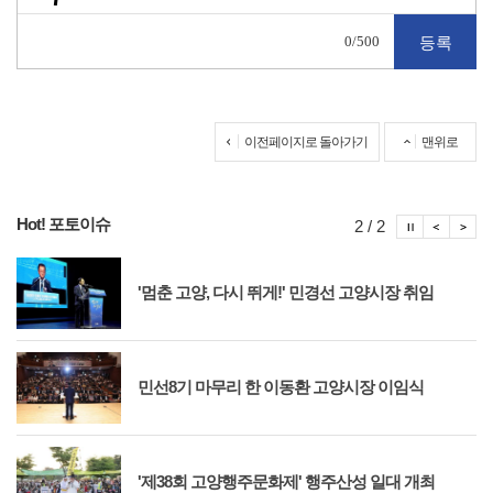
0
/500
이전페이지로 돌아가기
맨위로
Hot! 포토이슈
포토이슈
포토
포
2 / 2
'멈춘 고양, 다시 뛰게!' 민경선 고양시장 취임
민선8기 마무리 한 이동환 고양시장 이임식
'제38회 고양행주문화제' 행주산성 일대 개최