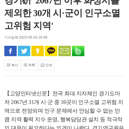
경기硏 '2067년 이후 화성시를
제외한 30개 시·군이 인구소멸
고위험 지역'
기사입력 2023-05-25 16:39
페이스북으로 공유
트위터로 공유
카카오 스토리로 공유
카카오톡으로 공유
문자로 공유
밴드로 공유
복사
목록
인쇄
【고양인터넷신문】
전국 최대 지자체인 경기도마
저
2067
년
31
개 시
·
군 중
30
곳이 인구소멸 고위험 지
역으로 전망되며 인구 문제에서 안심할 수 없는 만
큼 지역 활력 지수 운영
,
행복담당관 설치 등 적극적
인 대응이 필요하다는 의견이 나왔다
.
경기연구원은