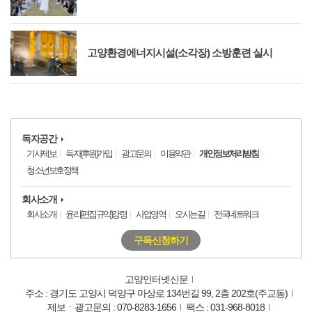
고양환경에너지시설(소각장) 소방훈련 실시
독자공간
기사제보
독자(후원)가입
광고문의
이용약관
개인정보처리방침
청소년보호정책
회사소개
회사소개
윤리(편집규약)강령
사업영역
오시는길
전국네트워크
구독신청하기
고양인터넷신문
주소 : 경기도 고양시 덕양구 마상로 134번길 99, 2층 202호(주교동)
제보ㆍ광고문의 : 070-8283-1656
팩스 : 031-968-8018