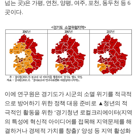
넘는 곳
)
은 가평
,
연천
,
양평
,
여주
,
포천
,
동두천 등
6
곳이다
.
이에 연구원은 경기도가 시군의 소멸 위기를 적극적
으로 방어하기 위한 정책 대응 준비로
▲
청년의 적
극적인 활동을 위한
‘
경기청년 로컬크리에이터
(
지역
의 특성에 혁신적 아이디어를 접목해 지역문제를 해
결하거나 경제적 가치를 창출
)’
양성 등 지역 활성화