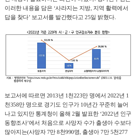
이러한 내용을 담은
‘
사라지는 지방
,
지역 활력에서
답을 찾다
’
보고서를 발간했다고
25
일 밝혔다
.
보고서에 따르면
2013
년
1
천
223
만 명에서
2022
년
1
천
358
만 명으로 경기도 인구가
10
년간 꾸준히 늘어
나고 있지만 통계청이 올해
2
월 발표한
‘2022
년 인구
동향조사
’
에서 처음으로 사망자 수가 출생아 수보다
많아지는
(
사망자
7
만
8
천
990
명
,
출생아
7
만
5
천
277