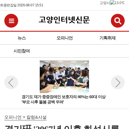
고양시
13.0℃
최종편집일 2026-08-07 15:51
검
전체메뉴보기
뉴스
오피니언
기획취재
시민참여
 '살
경기도 재가 중증장애인 보호자의 46%는 60대 이상
경기
뉴스 이전보기
뉴스 다
'부모 사후 돌봄 공백 우려'
고양
오피니언 > 칼럼&사설