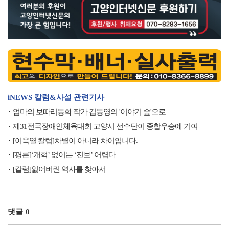
iNEWS 칼럼&사설 관련기사
엄마의 보따리동화 작가 김동영의 '이야기 숲'으로
제31전국장애인체육대회 고양시 선수단이 종합우승에 기여
[이욱열 칼럼]차별이 아니라 차이입니다.
[평론]‘개혁’ 없이는 ‘진보’ 어렵다
[칼럼]잃어버린 역사를 찾아서
댓글
0