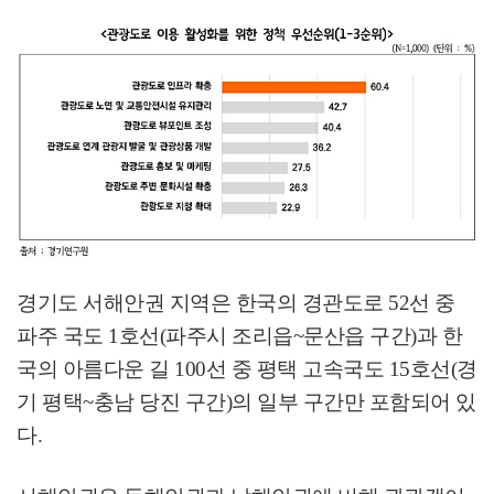
경기도 서해안권 지역은 한국의 경관도로
52
선 중
파주 국도
1
호선
(
파주시 조리읍
~
문산읍 구간
)
과 한
국의 아름다운 길
100
선 중 평택 고속국도
15
호선
(
경
기 평택
~
충남 당진 구간
)
의 일부 구간만 포함되어 있
다
.