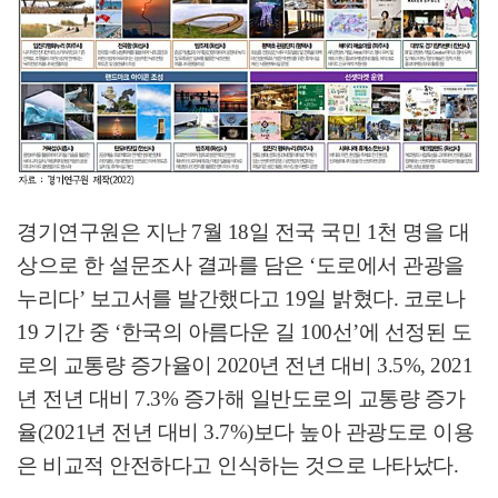
경기연구원은 지난
7
월
18
일 전국 국민
1
천 명을 대
상으로 한 설문조사 결과를 담은
‘
도로에서 관광을
누리다
’
보고서를 발간했다고
19
일 밝혔다
.
코로나
19
기간 중
‘
한국의 아름다운 길
100
선
’
에 선정된 도
로의 교통량 증가율이
2020
년 전년 대비
3.5%, 2021
년 전년 대비
7.3%
증가해 일반도로의 교통량 증가
율
(2021
년 전년 대비
3.7%)
보다 높아 관광도로 이용
은 비교적 안전하다고 인식하는 것으로 나타났다
.