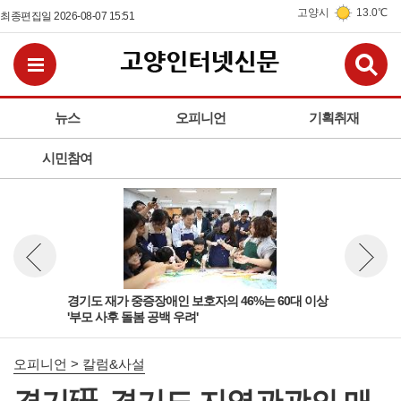
고양시
13.0℃
최종편집일 2026-08-07 15:51
검
전체메뉴보기
뉴스
오피니언
기획취재
시민참여
 '살
경기도 재가 중증장애인 보호자의 46%는 60대 이상
경기
뉴스 이전보기
뉴스 다
'부모 사후 돌봄 공백 우려'
고양
오피니언 > 칼럼&사설