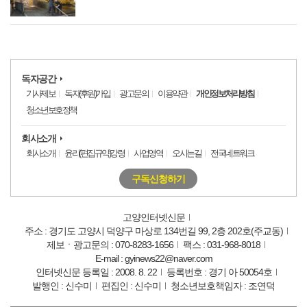
독자공간
기사제보
독자(후원)가입
광고문의
이용약관
개인정보처리방침
청소년보호정책
회사소개
회사소개
윤리(편집규약)강령
사업영역
오시는길
전국네트워크
구독신청하기
고양인터넷신문
주소 : 경기도 고양시 덕양구 마상로 134번길 99, 2층 202호(주교동)
제보ㆍ광고문의 : 070-8283-1656
팩스 : 031-968-8018
E-mail : gyinews22@naver.com
인터넷신문 등록일 : 2008. 8. 22
등록번호 : 경기 아 50054호
발행인 : 신수미
편집인 : 신수미
청소년보호책임자 : 조연덕