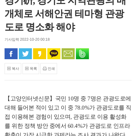
경기硏, 경기도 지역관광의 매
개체로 서해안권 테마형 관광
도로 명소화 해야
기사입력 2022-10-20 00:18
페이스북으로 공유
트위터로 공유
카카오 스토리로 공유
카카오톡으로 공유
문자로 공유
밴드로 공유
복사
목록
인쇄
【고양인터넷신문】
국민
10
명 중
7
명은 관광도로에
대해 들어본 적이 있고 이 중
78.0%
가 관광도로를 직
접 이용해본 경험이 있으며
,
관광도로 이용 활성화
를 위한 정책 방안 중에서
60.4%
가 관광도로 인프라
확충이 가장 시급한 과제라는 조사 결과가 나왔다
.