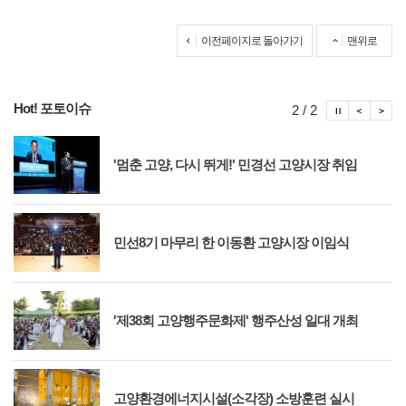
이전페이지로 돌아가기
맨위로
Hot! 포토이슈
포토이슈
포토
포
2 / 2
'멈춘 고양, 다시 뛰게!' 민경선 고양시장 취임
민선8기 마무리 한 이동환 고양시장 이임식
'제38회 고양행주문화제' 행주산성 일대 개최
고양환경에너지시설(소각장) 소방훈련 실시