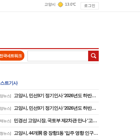
고양시
13.0℃
로그인
검색
전국네트워크
스트기사
고양시, 민선9기 정기인사 '2026년도 하반기 6급 팀장 인사발령 사항'
고양뉴스]
고양시, 민선9기 정기인사 '2026년도 하반기 6급 부팀장 이하 인사발령 사항'
고양뉴스]
민경선 고양시장, 국토부 제2차관 만나 '고양은평선 일산 연장 반영' 등 요청
경제뉴스]
고양시, 44개洞 중 장항1동 '입주 영향 인구 증가폭' 최고··풍산동도 증가세 지속
구청뉴스]