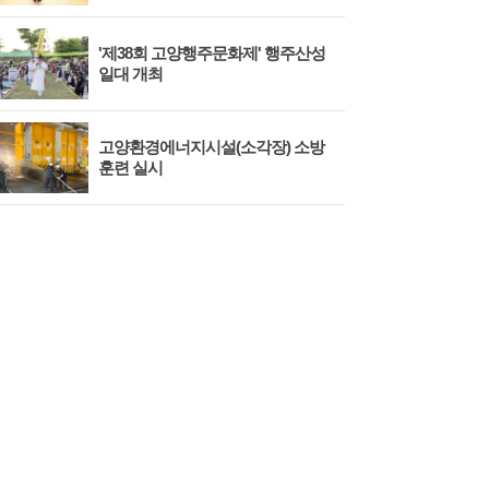
'제38회 고양행주문화제' 행주산성
민경
일대 개최
대회
고양환경에너지시설(소각장) 소방
제3
훈련 실시
회 