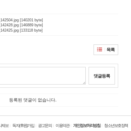
142504.jpg [140201 byte]
142428.jpg [146889 byte]
142425.jpg [133118 byte]
목록
댓글등록
등록된 댓글이 없습니다.
사제보
독자(후원)가입
광고문의
이용약관
개인정보처리방침
청소년보호정책