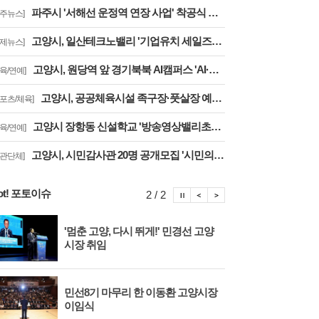
파주시 '서해선 운정역 연장 사업' 착공식 개최··김포공항까지 30분대 주파
파주뉴스]
고양시, 일산테크노밸리 '기업유치 세일즈戰' 주요 기업에 고양시장 명의 투자 제안
경제뉴스]
고양시, 원당역 앞 경기북북 AI캠퍼스 'AI·디지털 배움터 체험존' 12월까지 운영
교육/연예]
고양시, 공공체육시설 족구장·풋살장 예약 '경기공유서비스'로 전환··투명성 강화
스포츠/체육]
고양시 장항동 신설학교 '방송영상밸리초교' 교육부 심사 통과··2030년 개교
교육/연예]
고양시, 시민감사관 20명 공개모집 '시민의 시각·전문성으로 감사행정 제고'
기관단체]
ot! 포토이슈
포토이슈 정지
포토이슈 이전보기
포토이슈 다음보기
2 / 2
'멈춘 고양, 다시 뛰게!' 민경선 고양
고양
시장 취임
면 
민선8기 마무리 한 이동환 고양시장
물향
이임식
종 