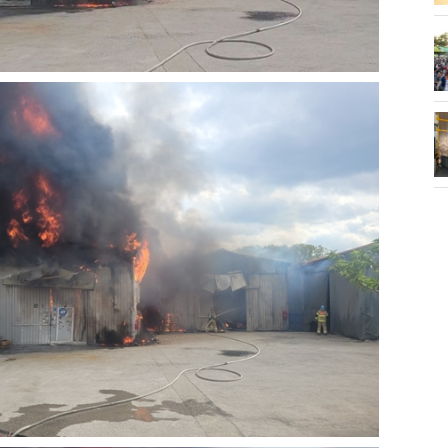
화제' 행주산성
민경선 시장, 2026 고양시장배 볼링
대회 시구
소각장) 소방
제30회 고양특례시장기 배드민턴대
회 개최