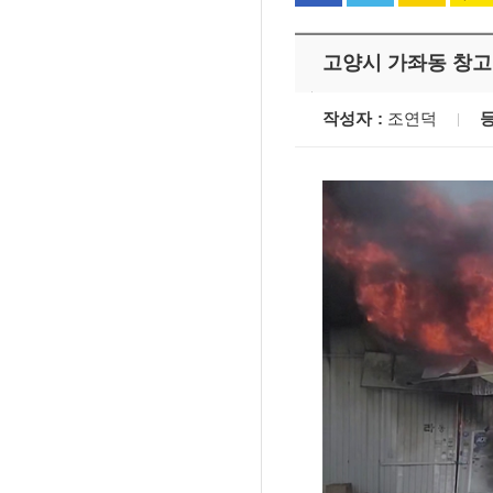
고양시 가좌동 창고 
작성자
조연덕
'멈춘 고양, 다시 뛰
시장 취임
민선8기 마무리 한
이임식