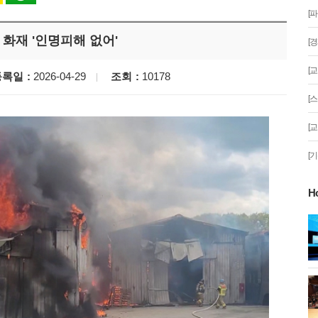
[
화재 '인명피해 없어'
[
[
등록일
2026-04-29
조회
10178
[
[
[
H
게!' 민경선 고양
고양시 폭염특보에 '도로 살수차' 전
면 가동
 이동환 고양시장
물향기수목원 무궁화 절정 '50여 품
종 감상'