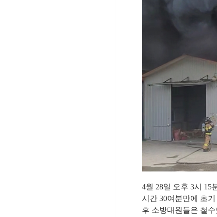
4
월
28
일 오후
3
시
15
시간
30
여분만에 초기
후 소방대원들은 철