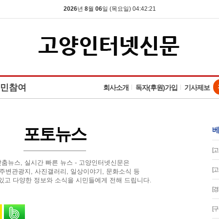
2026
년
8
월
06
일 (목요일) 04:42:22
민참여
회사소개
독자(후원)가입
기사제보
포토뉴스
베
[
맞춤뉴스, 실시간 빠른 뉴스 - 고양인터넷신문은
[
 주변관광지, 사진갤러리, 일상이야기, 문화소식 등
있고 다양한 정보와 소식을 시민들에게 전해 드립니다.
[
유
 스토리로 공유
카카오톡으로 공유
밴드로 공유
[