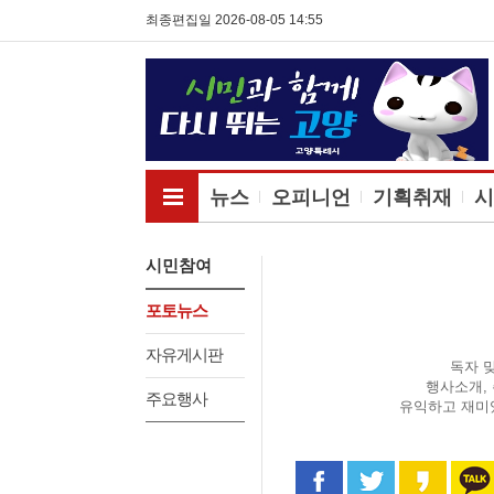
최종편집일 2026-08-05 14:55
전체메뉴보기
뉴스
오피니언
기획취재
시
시민참여
포토뉴스
자유게시판
독자 
행사소개,
주요행사
유익하고 재미
페이스북으로 공유
트위터로 공
카카오