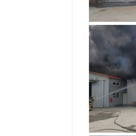
'제38회 고양행주문
일대 개최
고양환경에너지시설(
훈련 실시