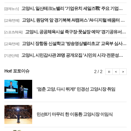
고양시, 일산테크노밸리 '기업유치 세일즈戰' 주요 기업에 고양시장 명의 투자 제안
[경제뉴스]
고양시, 원당역 앞 경기북북 AI캠퍼스 'AI·디지털 배움터 체험존' 12월까지 운영
[교육/연예]
고양시, 공공체육시설 족구장·풋살장 예약 '경기공유서비스'로 전환··투명성 강화
[스포츠/체육]
고양시 장항동 신설학교 '방송영상밸리초교' 교육부 심사 통과··2030년 개교
[교육/연예]
고양시, 시민감사관 20명 공개모집 '시민의 시각·전문성으로 감사행정 제고'
[기관단체]
Hot! 포토이슈
포토이슈
포토
포
2 / 2
'멈춘 고양, 다시 뛰게!' 민경선 고양시장 취임
민선8기 마무리 한 이동환 고양시장 이임식