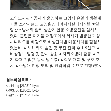
고양도시관리공사가 운영하는 고양시 유일의 생활폐
기물 소각시설인 고양환경에너지시설에서
5
월
28
일
일산소방서와 함께 상반기 합동 소방훈련을 실시하
였다
.
훈련은 폐기물 저장조에서 화재가 발생한 가상
시나리오를 바탕으로 비상단계별 대응체계를 점검하
였는바
▲
최초 화재 발견 및 무전 전파 후
119
신고
▲
비상경보 발령 및 안내 방송
▲
자위소방대 출동
▲
초
기 화재 진압
(
전동식 방수총
)
▲
직원 대피 및 구호 조
치
▲
소방대 현장 도착 및 진압작업 순으로 진행됐다
.
첨부파일목록
사진4.jpg [269319 byte]
사진3.jpg [188028 byte]
사진2.jpg [214528 byte]
목록