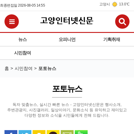
고양시
13.0℃
최종편집일 2026-08-05 14:55
검
전체메뉴보기
뉴스
오피니언
기획취재
시민참여
홈
시민참여
포토뉴스
포토뉴스
독자 맞춤뉴스, 실시간 빠른 뉴스 - 고양인터넷신문은
행사소개,
주변관광지, 사진갤러리, 일상이야기, 문화소식 등
유익하고 재미있고
다양한 정보와 소식을 시민들에게 전해 드립니다.
페이스북으로 공유
트위터로 공유
카카오 스토리로 공유
카카오톡으로 공유
문자로 공유
밴드로 공유