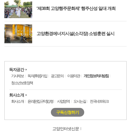
'제38회 고양행주문화제' 행주산성 일대 개최
고양환경에너지시설(소각장) 소방훈련 실시
독자공간
기사제보
독자(후원)가입
광고문의
이용약관
개인정보처리방침
청소년보호정책
회사소개
회사소개
윤리(편집규약)강령
사업영역
오시는길
전국네트워크
구독신청하기
고양인터넷신문