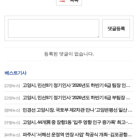
댓글등록
등록된 댓글이 없습니다.
베스트기사
고양시, 민선9기 정기인사 '2026년도 하반기 6급 팀장 인사발령 사항'
[고양뉴스]
고양시, 민선9기 정기인사 '2026년도 하반기 6급 부팀장 이하 인사발령 사항'
[고양뉴스]
민경선 고양시장, 국토부 제2차관 만나 '고양은평선 일산 연장 반영' 등 요청
[경제뉴스]
고양시, 44개洞 중 장항1동 '입주 영향 인구 증가폭' 최고··풍산동도 증가세 지속
[구청뉴스]
파주시 '서해선 운정역 연장 사업' 착공식 개최··김포공항까지 30분대 주파
[파주뉴스]