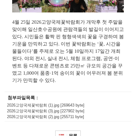
4
월
25
일
2026
고양국제꽃박람회가 개막후 첫 주말을
맞이해 일산호수공원에 관람객들의 발길이 이어지고
있다
.
시민들은 활짝 핀 형형색색의 꽃을 구경하며 봄
기운을 만끽하고 있다
.
이번 꽃박람회는
‘
꽃
,
시간을
물들이다
’
를 주제로 오는
5
월
10
일까지
17
일간 개최
된다
.
야외 전시
,
실내 전시
,
체험 프로그램
,
공연
·
이
벤트 등 다채로운 콘텐츠로
25
만
㎡
규모의 공간을 꾸
몄고
1,000
여 품종
·1
억 송이의 꽃이 어우러져 봄 분위
기가 만끽할 수 있다
.
첨부파일목록
2026고양국제꽃박람회 (1).jpg [269643 byte]
2026고양국제꽃박람회 (3).jpg [227902 byte]
2026고양국제꽃박람회 (2).jpg [255711 byte]
목록