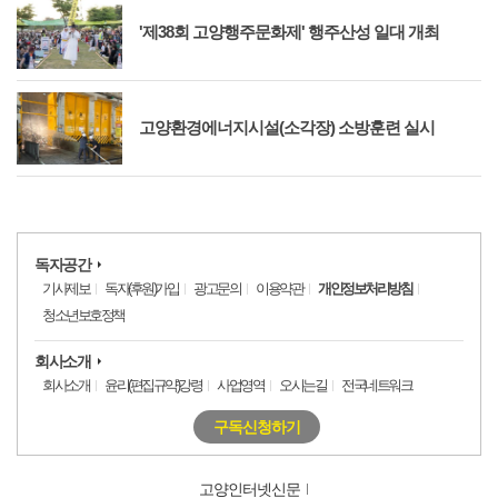
'제38회 고양행주문화제' 행주산성 일대 개최
고양환경에너지시설(소각장) 소방훈련 실시
독자공간
기사제보
독자(후원)가입
광고문의
이용약관
개인정보처리방침
청소년보호정책
회사소개
회사소개
윤리(편집규약)강령
사업영역
오시는길
전국네트워크
구독신청하기
고양인터넷신문