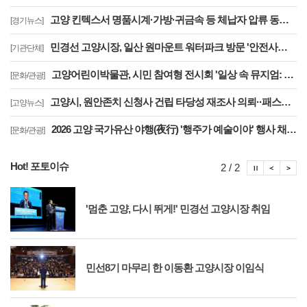
고양 킨텍스서 명품시계·가방·귀금속 등 체납자 압류 동산 620점 공개 경매
[경기뉴스]
민경선 고양시장, 일산 원마운트 워터파크 방문 '안전사고 방지 대책 점검'
[기관단체]
고양어린이박물관, 시민 참여형 전시회 '일상 속 뮤지엄: 잠시, 마음' 8월 개최
[문화/관광]
고양시, 원안존치 신청사 건립 타당성 재조사 의뢰··패스트트랙 도입 '기간 단축'
[고양뉴스]
2026 고양 국가유산 야행(夜行) '행주가 예술이야' 행사 채비 나선 고양시
[문화/관광]
Hot! 포토이슈
포토이슈
포토
포
2 / 2
'멈춘 고양, 다시 뛰게!' 민경선 고양시장 취임
민선8기 마무리 한 이동환 고양시장 이임식