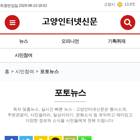
고양시
13.0℃
최종편집일 2026-08-10 16:02
검
전체메뉴보기
뉴스
오피니언
기획취재
시민참여
홈
시민참여
포토뉴스
포토뉴스
독자 맞춤뉴스, 실시간 빠른 뉴스 - 고양인터넷신문은
행사소개,
주변관광지, 사진갤러리, 일상이야기, 문화소식 등
유익하고 재미있고
다양한 정보와 소식을 시민들에게 전해 드립니다.
페이스북으로 공유
트위터로 공유
카카오 스토리로 공유
카카오톡으로 공유
문자로 공유
밴드로 공유