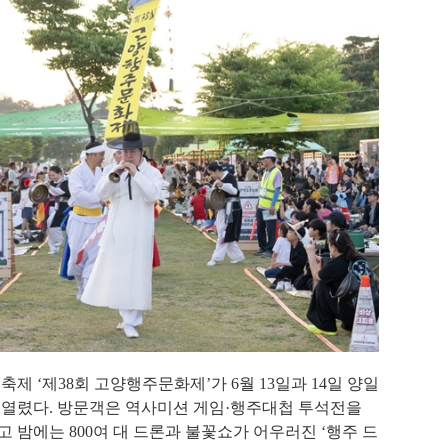
 축제
‘
제
38
회 고양행주문화제
’
가
6
월
13
일과
14
일 양일
 열렸다
.
방문객은 역사미션 게임
·
행주대첩 투석전을
고 밤에는
800
여 대 드론과 불꽃쇼가 어우러진
‘
행주 드