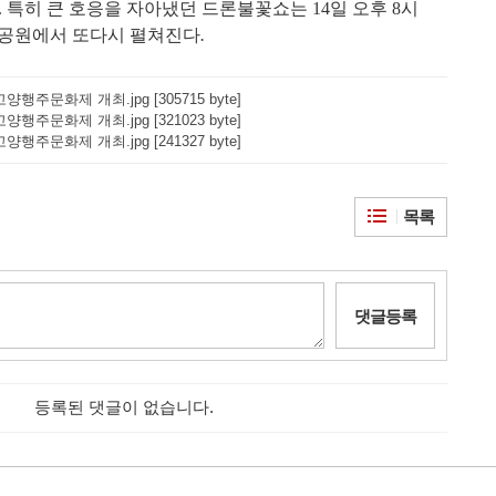
.
특히 큰 호응을 자아냈던 드론불꽃쇼는
14
일 오후
8
시
사공원에서 또다시 펼쳐진다
.
고양행주문화제 개최.jpg [305715 byte]
고양행주문화제 개최.jpg [321023 byte]
고양행주문화제 개최.jpg [241327 byte]
목록
댓글등록
등록된 댓글이 없습니다.