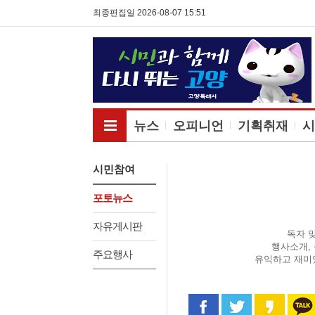
최종편집일 2026-08-07 15:51
전체메뉴보기
뉴스
오피니언
기획취재
시
시민참여
포토뉴스
자유게시판
독자 
행사소개,
주요행사
유익하고 재미
페이스북으로 공유
트위터로 공
카카오