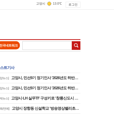
고양시
13.0℃
로그인
검색
전국네트워크
스트기사
고양시, 민선9기 정기인사 '2026년도 하반기 6급 팀장 인사발령 사항'
고양뉴스]
고양시, 민선9기 정기인사 '2026년도 하반기 6급 부팀장 이하 인사발령 사항'
고양뉴스]
고양시·LH 실무TF 구성키로 '창릉신도시 성공적 조성 및 자족기능 강화 협력'
경제뉴스]
고양시 장항동 신설학교 '방송영상밸리초교' 교육부 심사 통과··2030년 개교
교육/연예]