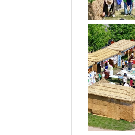
'제38회 고양행주문
일대 개최
고양환경에너지시설(
훈련 실시