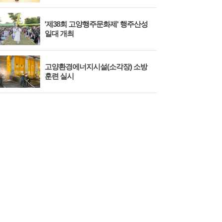
'제38회 고양행주문화제' 행주산성
민경
일대 개최
대회
고양환경에너지시설(소각장) 소방
제3
훈련 실시
회 