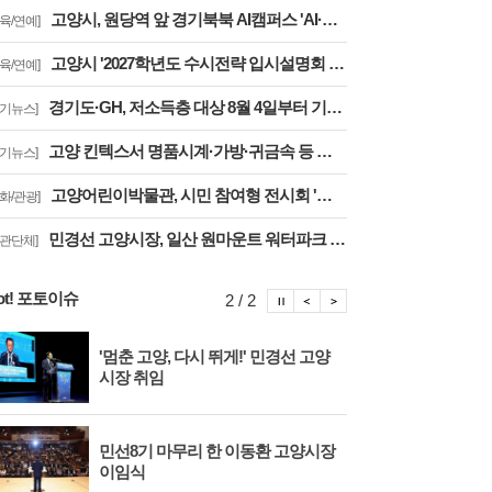
고양시, 원당역 앞 경기북북 AI캠퍼스 'AI·디지털 배움터 체험존' 12월까지 운영
교육/연예]
고양시 '2027학년도 수시전략 입시설명회 및 대학입학정보박람회' 8일 개최
교육/연예]
경기도·GH, 저소득층 대상 8월 4일부터 기존주택 전세임대 입주자 상시 모집
경기뉴스]
고양 킨텍스서 명품시계·가방·귀금속 등 체납자 압류 동산 620점 공개 경매
경기뉴스]
고양어린이박물관, 시민 참여형 전시회 '일상 속 뮤지엄: 잠시, 마음' 8월 개최
문화/관광]
민경선 고양시장, 일산 원마운트 워터파크 방문 '안전사고 방지 대책 점검'
기관단체]
ot! 포토이슈
포토이슈 정지
포토이슈 이전보기
포토이슈 다음보기
2 / 2
'멈춘 고양, 다시 뛰게!' 민경선 고양
고양
시장 취임
면 
민선8기 마무리 한 이동환 고양시장
물향
이임식
종 