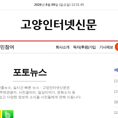
2026
년
8
월
09
일 (일요일) 13:31:46
민참여
회사소개
독자(후원)가입
기사제보
포토뉴스
베
[
맞춤뉴스, 실시간 빠른 뉴스 - 고양인터넷신문은
[
 주변관광지, 사진갤러리, 일상이야기, 문화소식 등
있고 다양한 정보와 소식을 시민들에게 전해 드립니다.
[
유
 스토리로 공유
카카오톡으로 공유
밴드로 공유
[