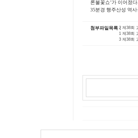
론불꽃쇼
’
가 이어졌다
35
분경 행주산성 역
첨부파일목록
2 제38회 
1 제38회 
3 제38회 