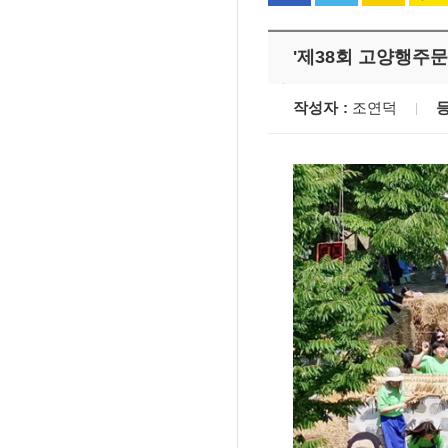
'제38회 고양행주
작성자
조연덕
'멈춘 고양, 다시 뛰
시장 취임
민선8기 마무리 한
이임식