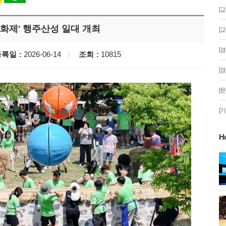
[
문화제' 행주산성 일대 개최
[
[
등록일
2026-06-14
조회
10815
[
[
[
H
게!' 민경선 고양
고양시 폭염특보에 '도로 살수차' 전
면 가동
 이동환 고양시장
물향기수목원 무궁화 절정 '50여 품
종 감상'