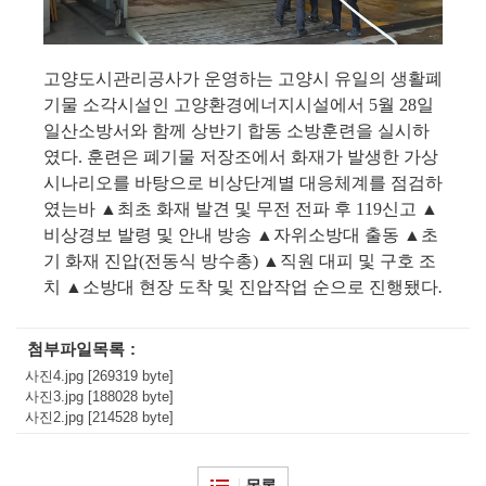
고양도시관리공사가 운영하는 고양시 유일의 생활폐
기물 소각시설인 고양환경에너지시설에서
5
월
28
일
일산소방서와 함께 상반기 합동 소방훈련을 실시하
였다
.
훈련은 폐기물 저장조에서 화재가 발생한 가상
시나리오를 바탕으로 비상단계별 대응체계를 점검하
였는바
▲
최초 화재 발견 및 무전 전파 후
119
신고
▲
비상경보 발령 및 안내 방송
▲
자위소방대 출동
▲
초
기 화재 진압
(
전동식 방수총
)
▲
직원 대피 및 구호 조
치
▲
소방대 현장 도착 및 진압작업 순으로 진행됐다
.
첨부파일목록
사진4.jpg [269319 byte]
사진3.jpg [188028 byte]
사진2.jpg [214528 byte]
목록