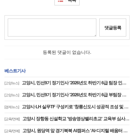
댓글등록
등록된 댓글이 없습니다.
베스트기사
고양시, 민선9기 정기인사 '2026년도 하반기 6급 팀장 인사발령 사항'
[고양뉴스]
고양시, 민선9기 정기인사 '2026년도 하반기 6급 부팀장 이하 인사발령 사항'
[고양뉴스]
고양시·LH 실무TF 구성키로 '창릉신도시 성공적 조성 및 자족기능 강화 협력'
[경제뉴스]
고양시 장항동 신설학교 '방송영상밸리초교' 교육부 심사 통과··2030년 개교
[교육/연예]
고양시, 원당역 앞 경기북북 AI캠퍼스 'AI·디지털 배움터 체험존' 12월까지 운영
[교육/연예]