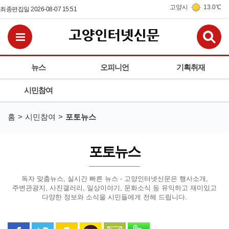
고양시
13.0℃
최종편집일 2026-08-07 15:51
검
전체메뉴보기
뉴스
오피니언
기획취재
시민참여
홈
시민참여
포토뉴스
포토뉴스
독자 맞춤뉴스, 실시간 빠른 뉴스 - 고양인터넷신문은
행사소개,
주변관광지, 사진갤러리, 일상이야기, 문화소식 등
유익하고 재미있고
다양한 정보와 소식을 시민들에게 전해 드립니다.
페이스북으로 공유
트위터로 공유
카카오 스토리로 공유
카카오톡으로 공유
문자로 공유
밴드로 공유