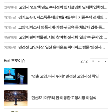
고양시 '2027학년도 수시전략 입시설명회 및 대학입학정보박람회' 8일 개최
[교육/연예]
경기도·GH, 저소득층 대상 8월 4일부터 기존주택 전세임대 입주자 상시 모집
[경기뉴스]
고양 킨텍스서 명품시계·가방·귀금속 등 체납자 압류 동산 620점 공개 경매
[경기뉴스]
고양어린이박물관, 시민 참여형 전시회 '일상 속 뮤지엄: 잠시, 마음' 8월 개최
[문화/관광]
민경선 고양시장, 일산 원마운트 워터파크 방문 '안전사고 방지 대책 점검'
[기관단체]
Hot! 포토이슈
포토이슈
포토
포
2 / 2
'멈춘 고양, 다시 뛰게!' 민경선 고양시장 취임
민선8기 마무리 한 이동환 고양시장 이임식