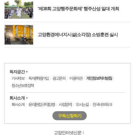
'제38회 고양행주문화제' 행주산성 일대 개최
고양환경에너지시설(소각장) 소방훈련 실시
독자공간
기사제보
독자(후원)가입
광고문의
이용약관
개인정보처리방침
청소년보호정책
회사소개
회사소개
윤리(편집규약)강령
사업영역
오시는길
전국네트워크
구독신청하기
고양인터넷신문