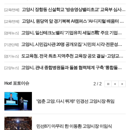
고양시 장항동 신설학교 '방송영상밸리초교' 교육부 심사 통과··2030년 개교
[교육/연예]
고양시, 원당역 앞 경기북북 AI캠퍼스 'AI·디지털 배움터 체험존' 12월까지 운영
[교육/연예]
고양시, 일산테크노밸리 '기업유치 세일즈戰' 주요 기업에 고양시장 명의 투자 제안
[경제뉴스]
고양시, 시민감사관 20명 공개모집 '시민의 시각·전문성으로 감사행정 제고'
[기관단체]
도교육청, 전국 최초 지역추천 교육장 공모 결실··고양교육청 강현주 교육장 선발
[경기뉴스]
고양시, 관내 종합병원들과 돌봄 협력체계 구축 '통합돌봄 대상자 발굴 및 연계'
[고양뉴스]
Hot! 포토이슈
포토이슈
포토
포
2 / 2
'멈춘 고양, 다시 뛰게!' 민경선 고양시장 취임
민선8기 마무리 한 이동환 고양시장 이임식