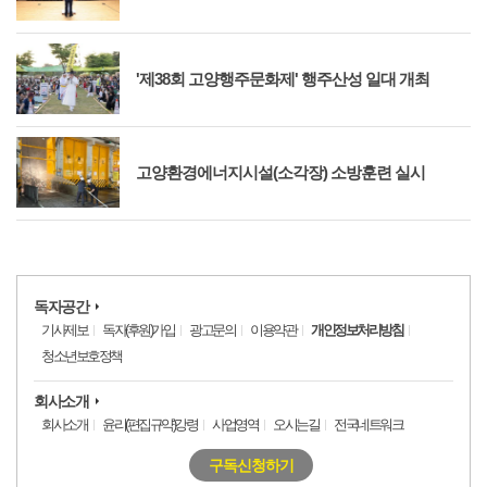
'제38회 고양행주문화제' 행주산성 일대 개최
고양환경에너지시설(소각장) 소방훈련 실시
독자공간
기사제보
독자(후원)가입
광고문의
이용약관
개인정보처리방침
청소년보호정책
회사소개
회사소개
윤리(편집규약)강령
사업영역
오시는길
전국네트워크
구독신청하기