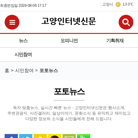
고양시
13.0℃
최종편집일 2026-08-06 17:17
검
전체메뉴보기
뉴스
오피니언
기획취재
시민참여
홈
시민참여
포토뉴스
포토뉴스
독자 맞춤뉴스, 실시간 빠른 뉴스 - 고양인터넷신문은
행사소개,
주변관광지, 사진갤러리, 일상이야기, 문화소식 등
유익하고 재미있고
다양한 정보와 소식을 시민들에게 전해 드립니다.
페이스북으로 공유
트위터로 공유
카카오 스토리로 공유
카카오톡으로 공유
문자로 공유
밴드로 공유