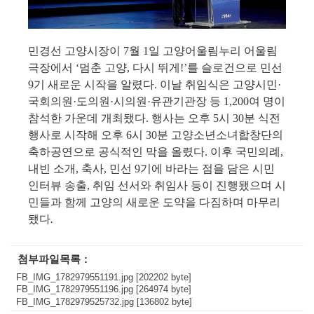
민경선 고양시장이
7
월
1
일 고양어울림누리 어울림
극장에서
‘
멈춘 고양
,
다시 뛰게
!’
를 슬로건으로 민선
9
기 새로운 시작을 알렸다
.
이날 취임식은 고양시민
·
국회의원
·
도의원
·
시의원
·
유관기관장 등
1,200
여 명이
참석한 가운데 개최됐다
.
행사는 오후
5
시
30
분 식전
행사로 시작해 오후
6
시
30
분 고양소년소녀합창단의
축하공연으로 공식적인 막을 올렸다
.
이후 국민의례
,
내빈 소개
,
축사
,
민선
9
기에 바라는 점을 담은 시민
인터뷰 송출
,
취임 선서와 취임사 등이 진행됐으며 시
민들과 함께 고양의 새로운 도약을 다짐하며 마무리
됐다
.
첨부파일목록
FB_IMG_1782979551191.jpg [202202 byte]
FB_IMG_1782979551196.jpg [264974 byte]
FB_IMG_1782979525732.jpg [136802 byte]