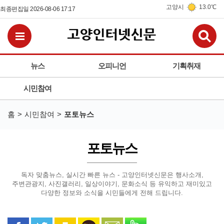
고양시
13.0℃
최종편집일 2026-08-06 17:17
검
전체메뉴보기
뉴스
오피니언
기획취재
시민참여
홈
시민참여
포토뉴스
포토뉴스
독자 맞춤뉴스, 실시간 빠른 뉴스 - 고양인터넷신문은
행사소개,
주변관광지, 사진갤러리, 일상이야기, 문화소식 등
유익하고 재미있고
다양한 정보와 소식을 시민들에게 전해 드립니다.
페이스북으로 공유
트위터로 공유
카카오 스토리로 공유
카카오톡으로 공유
문자로 공유
밴드로 공유