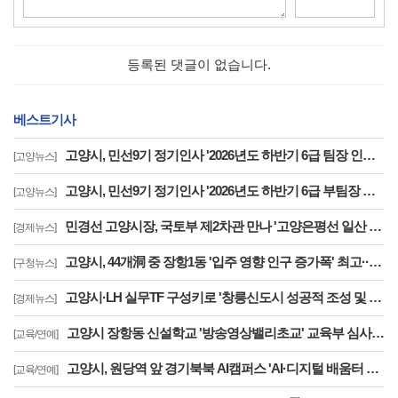
등록된 댓글이 없습니다.
베스트기사
고양시, 민선9기 정기인사 '2026년도 하반기 6급 팀장 인사발령 사항'
[고양뉴스]
고양시, 민선9기 정기인사 '2026년도 하반기 6급 부팀장 이하 인사발령 사항'
[고양뉴스]
민경선 고양시장, 국토부 제2차관 만나 '고양은평선 일산 연장 반영' 등 요청
[경제뉴스]
고양시, 44개洞 중 장항1동 '입주 영향 인구 증가폭' 최고··풍산동도 증가세 지속
[구청뉴스]
고양시·LH 실무TF 구성키로 '창릉신도시 성공적 조성 및 자족기능 강화 협력'
[경제뉴스]
고양시 장항동 신설학교 '방송영상밸리초교' 교육부 심사 통과··2030년 개교
[교육/연예]
고양시, 원당역 앞 경기북북 AI캠퍼스 'AI·디지털 배움터 체험존' 12월까지 운영
[교육/연예]