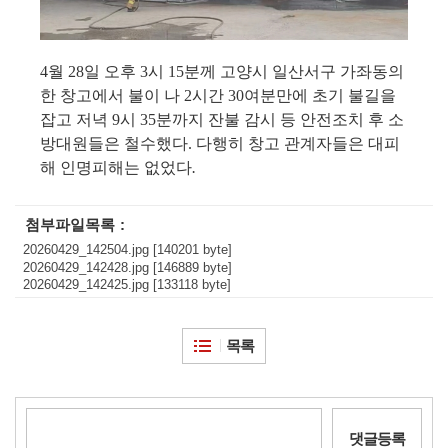
4
월
28
일 오후
3
시
15
분께 고양시 일산서구 가좌동의
한 창고에서 불이 나
2
시간
30
여분만에 초기 불길을
잡고 저녁
9
시
35
분까지 잔불 감시 등 안전조치 후 소
방대원들은 철수했다
.
다행히 창고 관계자들은 대피
해 인명피해는 없었다
.
첨부파일목록
20260429_142504.jpg [140201 byte]
20260429_142428.jpg [146889 byte]
20260429_142425.jpg [133118 byte]
목록
댓글등록