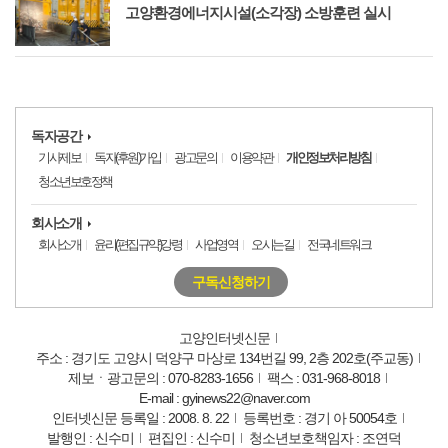
고양환경에너지시설(소각장) 소방훈련 실시
독자공간
기사제보
독자(후원)가입
광고문의
이용약관
개인정보처리방침
청소년보호정책
회사소개
회사소개
윤리(편집규약)강령
사업영역
오시는길
전국네트워크
구독신청하기
고양인터넷신문
주소 : 경기도 고양시 덕양구 마상로 134번길 99, 2층 202호(주교동)
제보ㆍ광고문의 : 070-8283-1656
팩스 : 031-968-8018
E-mail : gyinews22@naver.com
인터넷신문 등록일 : 2008. 8. 22
등록번호 : 경기 아 50054호
발행인 : 신수미
편집인 : 신수미
청소년보호책임자 : 조연덕