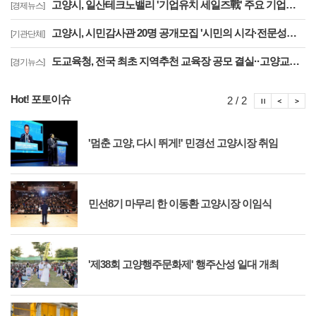
고양시, 일산테크노밸리 '기업유치 세일즈戰' 주요 기업에 고양시장 명의 투자 제안
[경제뉴스]
고양시, 시민감사관 20명 공개모집 '시민의 시각·전문성으로 감사행정 제고'
[기관단체]
도교육청, 전국 최초 지역추천 교육장 공모 결실··고양교육청 강현주 교육장 선발
[경기뉴스]
Hot! 포토이슈
포토이슈
포토
포
2 / 2
'멈춘 고양, 다시 뛰게!' 민경선 고양시장 취임
민선8기 마무리 한 이동환 고양시장 이임식
'제38회 고양행주문화제' 행주산성 일대 개최